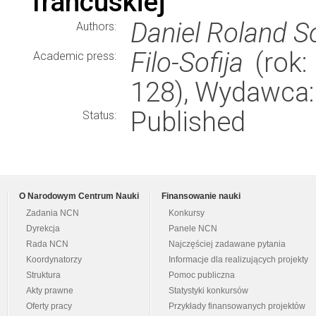
francuskiej
Daniel Roland S
Authors:
Filo-Sofija
(rok:
Academic press:
128), Wydawca
Published
Status:
O Narodowym Centrum Nauki
Finansowanie nauki
Zadania NCN
Konkursy
Dyrekcja
Panele NCN
Rada NCN
Najczęściej zadawane pytania
Koordynatorzy
Informacje dla realizujących projekty
Struktura
Pomoc publiczna
Akty prawne
Statystyki konkursów
Oferty pracy
Przykłady finansowanych projektów