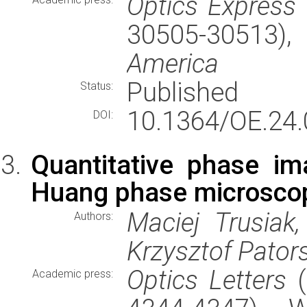
Optics Express
30505-30513)
America
Published
Status:
10.1364/OE.24.
DOI:
Quantitative phase im
Huang phase microsco
Maciej Trusiak,
Authors:
Krzysztof Pators
Optics Letters
(
Academic press: