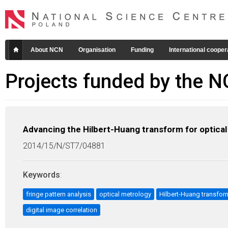
About NCN
Organisation
Funding
International cooper
Projects funded by the 
Advancing the Hilbert-Huang transform for optica
2014/15/N/ST7/04881
Keywords
:
fringe pattern analysis
optical metrology
Hilbert-Huang transfor
digital image correlation