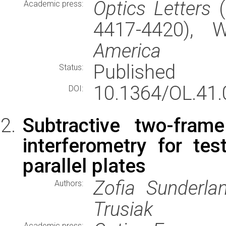
Optics Letters
(
Academic press:
4417-4420),
America
Published
Status:
10.1364/OL.41.
DOI:
Subtractive two-fram
interferometry for te
parallel plates
Zofia Sunderlan
Authors:
Trusiak
Academic press: