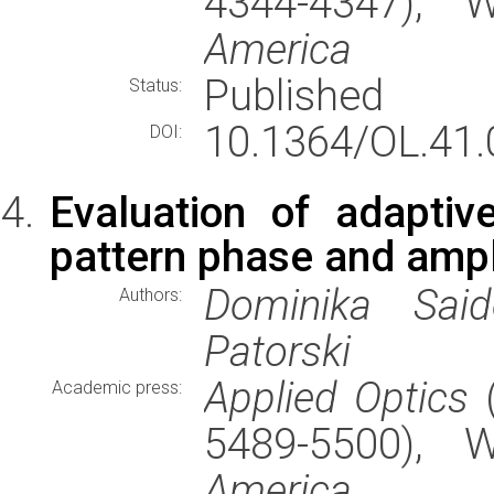
4344-4347),
America
Published
Status:
10.1364/OL.41.
DOI:
Evaluation of adaptiv
pattern phase and amp
Dominika Said
Authors:
Patorski
Applied Optics
(
Academic press:
5489-5500),
America