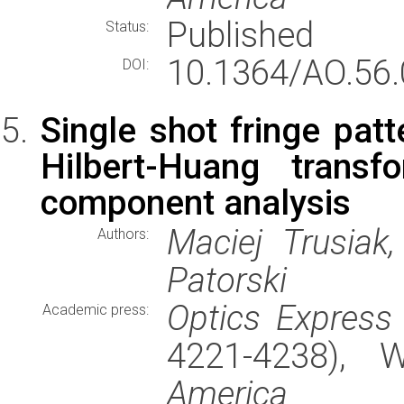
Published
Status:
10.1364/AO.56.
DOI:
Single shot fringe pat
Hilbert-Huang transf
component analysis
Maciej Trusiak
Authors:
Patorski
Optics Express
Academic press:
4221-4238),
America