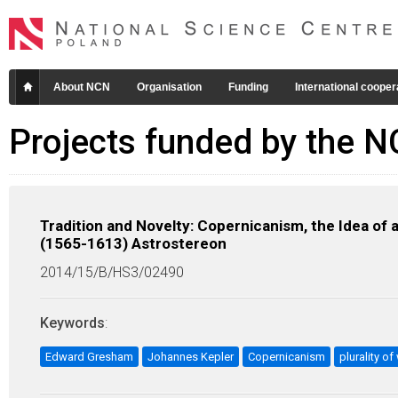
About NCN
Organisation
Funding
International cooper
Projects funded by the 
Tradition and Novelty: Copernicanism, the Idea of a
(1565-1613) Astrostereon
2014/15/B/HS3/02490
Keywords
:
Edward Gresham
Johannes Kepler
Copernicanism
plurality of