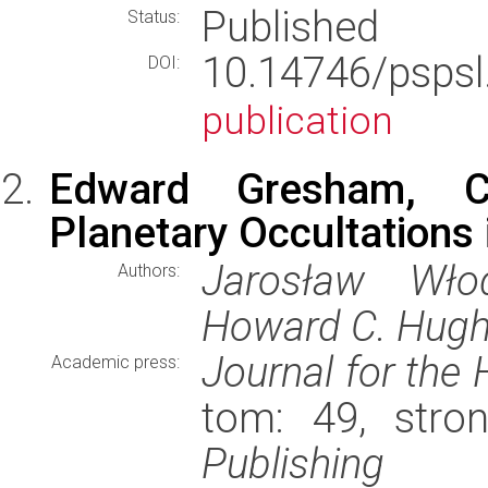
Published
Status:
10.14746/psp
DOI:
publication
Edward Gresham, C
Planetary Occultations
Jarosław Włod
Authors:
Howard C. Hug
Journal for the
Academic press:
tom: 49, stro
Publishing