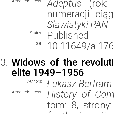
Adeptus
(rok: 
Academic press:
numeracji cią
Slawistyki PAN
Published
Status:
10.11649/a.176
DOI:
Widows of the revoluti
elite 1949–1956
Łukasz Bertram
Authors:
History of Co
Academic press:
tom: 8, stron