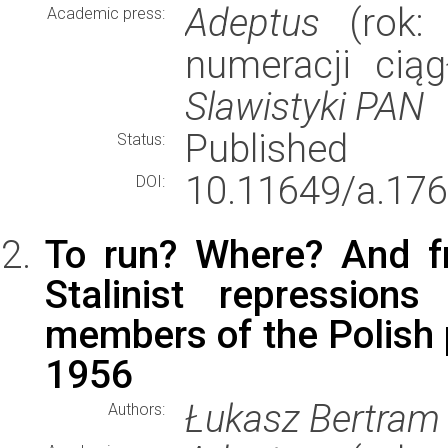
Adeptus
(rok: 
Academic press:
numeracji cią
Slawistyki PAN
Published
Status:
10.11649/a.176
DOI:
To run? Where? And f
Stalinist repression
members of the Polish 
1956
Łukasz Bertram
Authors: