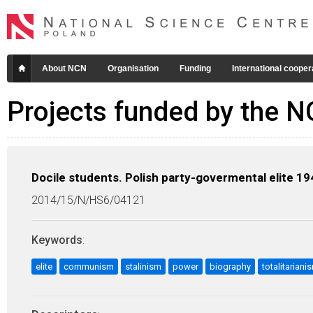
About NCN
Organisation
Funding
International cooper
Projects funded by the 
Docile students. Polish party-govermental elite 1
2014/15/N/HS6/04121
Keywords
:
elite
communism
stalinism
power
biography
totalitariani