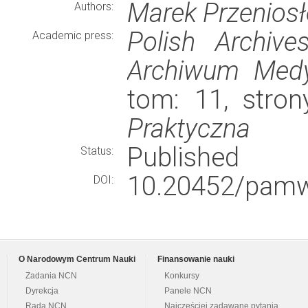
Marek Przeniosł
Authors:
Polish Archive
Academic press:
Archiwum Medy
tom: 11, stro
Praktyczna
Published
Status:
10.20452/pamw
DOI:
O Narodowym Centrum Nauki
Finansowanie nauki
Zadania NCN
Konkursy
Dyrekcja
Panele NCN
Rada NCN
Najczęściej zadawane pytania