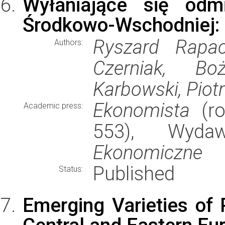
Wyłaniające się odm
Środkowo-Wschodniej: 
Ryszard Rapac
Authors:
Czerniak, B
Karbowski, Piot
Ekonomista
(ro
Academic press:
553), Wyd
Ekonomiczne
Published
Status:
Emerging Varieties of