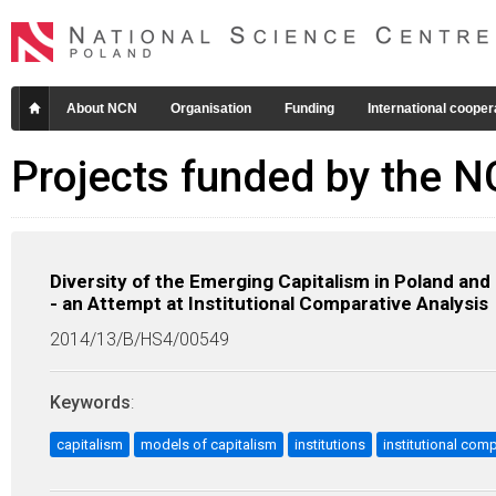
About NCN
Organisation
Funding
International cooper
Projects funded by the 
Diversity of the Emerging Capitalism in Poland a
- an Attempt at Institutional Comparative Analysis
2014/13/B/HS4/00549
Keywords
:
capitalism
models of capitalism
institutions
institutional com