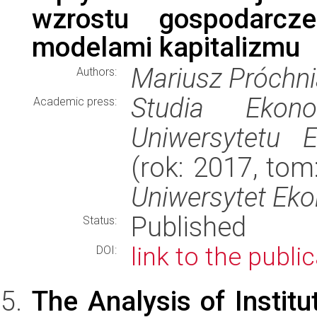
wzrostu gospodarc
modelami kapitalizmu
Mariusz Próchn
Authors:
Studia Ekon
Academic press:
Uniwersytetu 
(rok: 2017, tom
Uniwersytet Ek
Published
Status:
link to the publi
DOI:
The Analysis of Institu