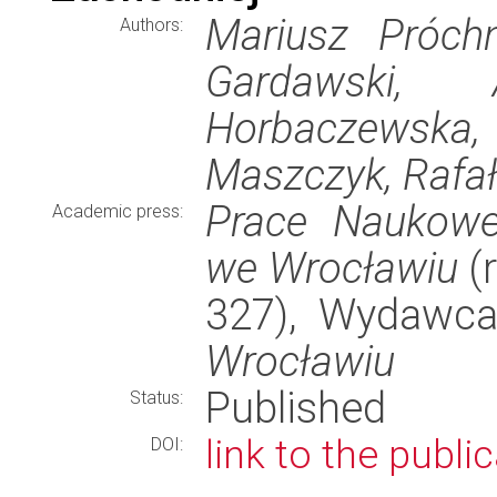
Mariusz Próchn
Authors:
Gardawski,
Horbaczewsk
Maszczyk, Rafał
Prace Naukowe
Academic press:
we Wrocławiu
(r
327), Wydawc
Wrocławiu
Published
Status:
link to the publi
DOI: