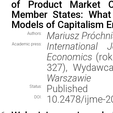
of Product Market 
Member States: What
Models of Capitalism E
Mariusz Próchn
Authors:
International
Academic press:
Economics
(rok
327), Wydawc
Warszawie
Published
Status:
10.2478/ijme-2
DOI: