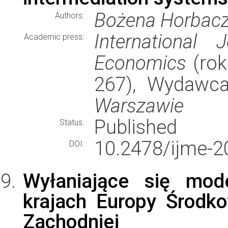
Bożena Horbac
Authors:
International
Academic press:
Economics
(rok
267), Wydawc
Warszawie
Published
Status:
10.2478/ijme-2
DOI:
Wyłaniające się mod
krajach Europy Środk
Zachodniej