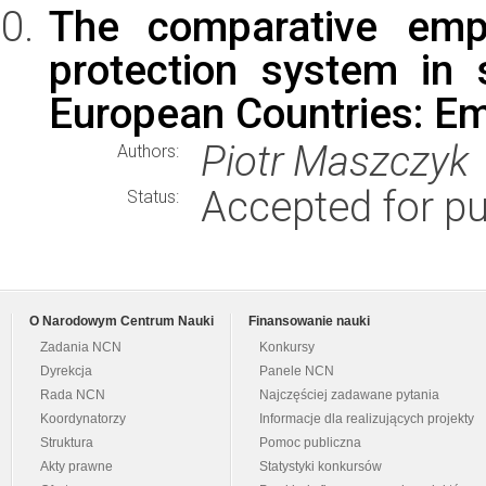
The comparative empi
protection system in 
European Countries: Em
Piotr Maszczyk
Authors:
Accepted for pu
Status:
O Narodowym Centrum Nauki
Finansowanie nauki
Zadania NCN
Konkursy
Dyrekcja
Panele NCN
Rada NCN
Najczęściej zadawane pytania
Koordynatorzy
Informacje dla realizujących projekty
Struktura
Pomoc publiczna
Akty prawne
Statystyki konkursów