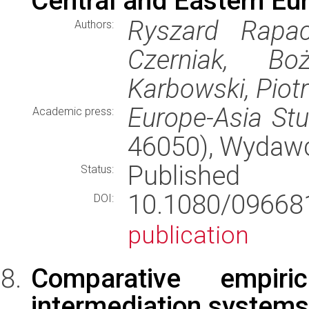
Central and Eastern E
Ryszard Rapac
Authors:
Czerniak, B
Karbowski, Piot
Europe-Asia Stu
Academic press:
46050), Wydaw
Published
Status:
10.1080/09668
DOI:
publication
Comparative empiri
intermediation systems