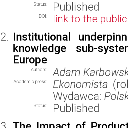
Published
Status:
link to the publi
DOI:
Institutional underpi
knowledge sub-syste
Europe
Adam Karbowsk
Authors:
Ekonomista
(rok
Academic press:
Wydawca:
Pols
Published
Status:
The Impact of Produc