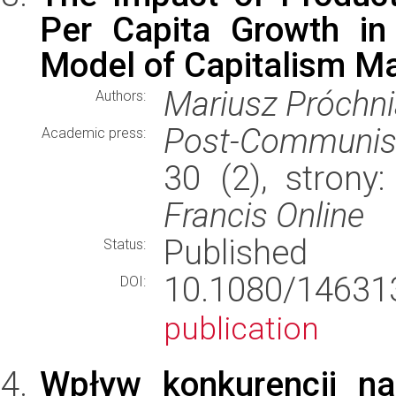
Per Capita Growth in
Model of Capitalism Ma
Mariusz Próchn
Authors:
Post-Communis
Academic press:
30 (2), stron
Francis Online
Published
Status:
10.1080/14631
DOI:
publication
Wpływ konkurencji n