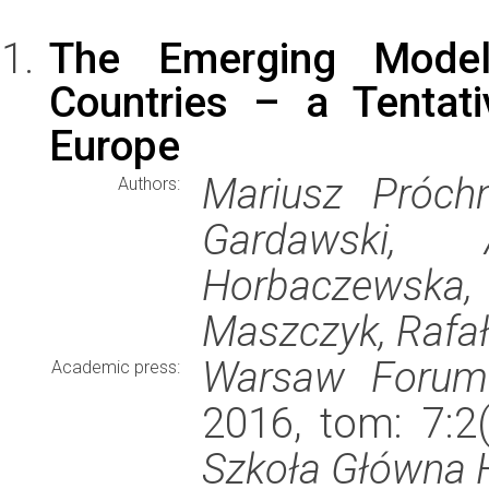
The Emerging Model
Countries – a Tentat
Europe
Mariusz Próchn
Authors:
Gardawski,
Horbaczewsk
Maszczyk, Rafał
Warsaw Forum 
Academic press:
2016, tom: 7:2
Szkoła Główna 