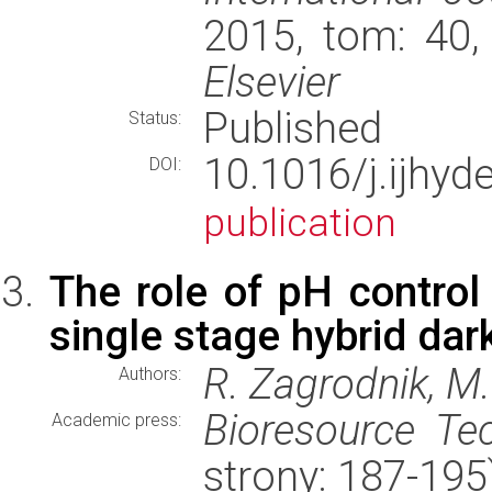
2015, tom: 40,
Elsevier
Published
Status:
10.1016/j.ijhy
DOI:
publication
The role of pH control
single stage hybrid da
R. Zagrodnik, M.
Authors:
Bioresource Te
Academic press:
strony: 187-19