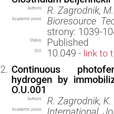
R. Zagrodnik, M.
Authors:
Bioresource Te
Academic press:
strony: 1039-1
Published
Status:
10.049 -
link to 
DOI:
Continuous photofe
hydrogen by immobili
O.U.001
R. Zagrodnik, K. 
Authors:
International J
Academic press: