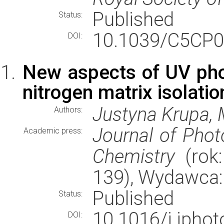
Published
Status:
10.1039/C5CP0
DOI:
New aspects of UV phot
nitrogen matrix isolatio
Justyna Krupa, 
Authors:
Journal of Phot
Academic press:
Chemistry
(rok:
139), Wydawca
Published
Status:
10.1016/j.jpho
DOI: