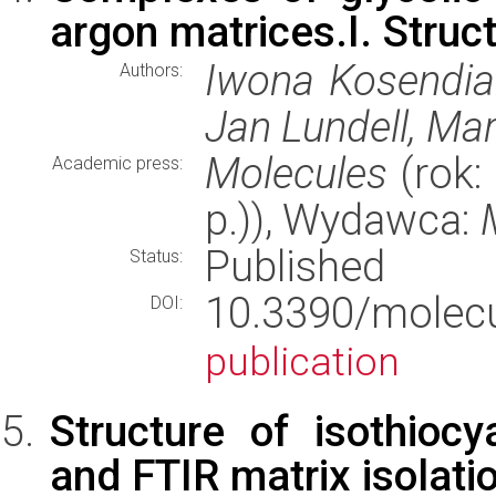
argon matrices.I. Struc
Iwona Kosendiak
Authors:
Jan Lundell, Ma
Molecules
(rok:
Academic press:
p.)), Wydawca:
Published
Status:
10.3390/mole
DOI:
publication
Structure of isothiocy
and FTIR matrix isolati