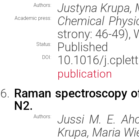
Justyna Krupa, 
Authors:
Chemical Physic
Academic press:
strony: 46-49)
Published
Status:
10.1016/j.cpl
DOI:
publication
Raman spectroscopy of
N2.
Jussi M. E. Ah
Authors:
Krupa, Maria Wi