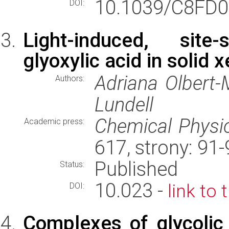
10.1039/C8FD0
DOI:
Light-induced, site-
glyoxylic acid in solid 
Adriana Olbert-
Authors:
Lundell
Chemical Physic
Academic press:
617, strony: 91
Published
Status:
10.023 -
link to 
DOI:
Complexes of glycolic 