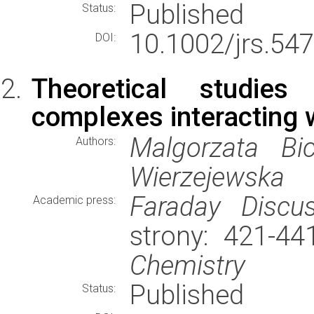
Published
Status:
10.1002/jrs.547
DOI:
Theoretical studies
complexes interacting w
Malgorzata Bi
Authors:
Wierzejewska
Faraday Discus
Academic press:
strony: 421-4
Chemistry
Published
Status: