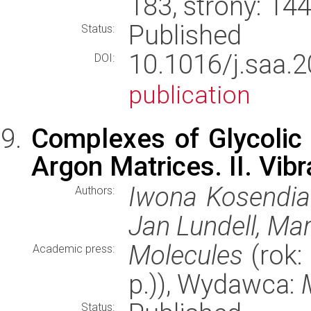
183, strony: 1
Published
Status:
10.1016/j.sa
DOI:
publication
Complexes of Glycolic 
Argon Matrices. II. Vib
Iwona Kosendiak
Authors:
Jan Lundell, Ma
Molecules
(rok:
Academic press:
p.)), Wydawca:
Status: