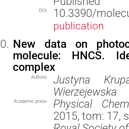
Published
10.3390/mole
DOI:
publication
New data on photoche
molecule: HNCS. Ide
complex
Justyna Krup
Authors:
Wierzejewska
Physical Chem
Academic press:
2015, tom: 17, 
Royal Society o