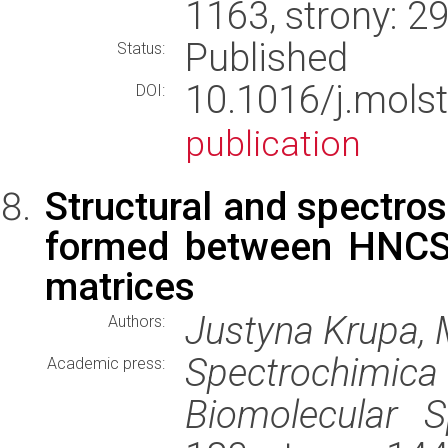
1163, strony: 
Published
Status:
10.1016/j.mols
DOI:
publication
Structural and spectro
formed between HNCS 
matrices
Justyna Krupa, 
Authors:
Spectrochimic
Academic press:
Biomolecular S