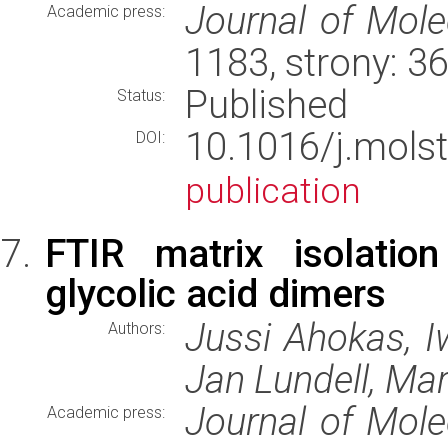
Journal of Mole
Academic press:
1183, strony: 
Published
Status:
10.1016/j.mols
DOI:
publication
FTIR matrix isolatio
glycolic acid dimers
Jussi Ahokas, I
Authors:
Jan Lundell, Ma
Journal of Mole
Academic press: