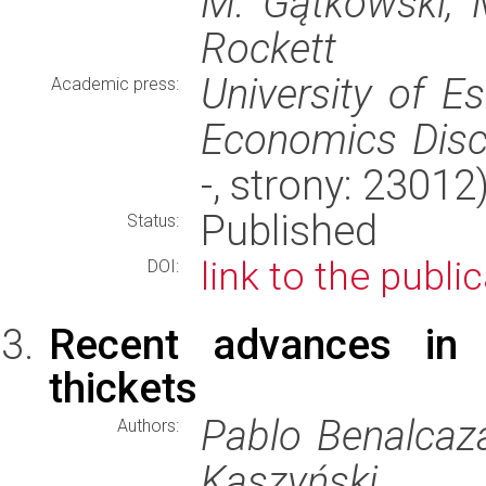
M. Gątkowski, M
Rockett
University of E
Academic press:
Economics Disc
-, strony: 2301
Published
Status:
link to the publi
DOI:
Recent advances in t
thickets
Pablo Benalcaz
Authors:
Kaszyński