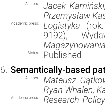
Jacek Kamiński,
Authors:
Przemysław Kas
Logistyka
(rok:
Academic press:
9192), Wyd
Magazynowani
Published
Status:
Semantically-based pate
Mateusz Gątkows
Authors:
Ryan Whalen, Ka
Research Polic
Academic press: