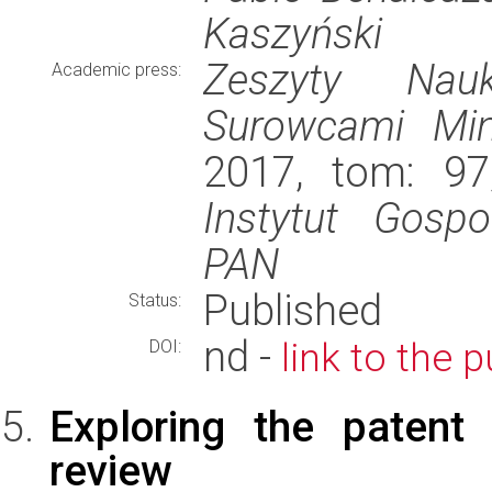
Kaszyński
Zeszyty Nauk
Academic press:
Surowcami Min
2017, tom: 97
Instytut Gosp
PAN
Published
Status:
nd -
link to the 
DOI:
Exploring the patent 
review