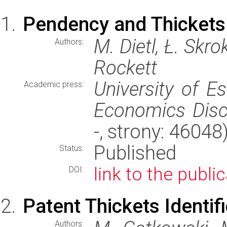
Pendency and Thickets
M. Dietl, Ł. Skro
Authors:
Rockett
University of E
Academic press:
Economics Disc
-, strony: 4604
Published
Status:
link to the publi
DOI:
Patent Thickets Identif
Authors: