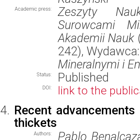
Zeszyty Nauk
Academic press:
Surowcami Min
Akademii Nauk
(
242), Wydawca
Mineralnymi i E
Published
Status:
link to the publi
DOI:
Recent advancements on
thickets
Pablo Benalcaz
Authors: