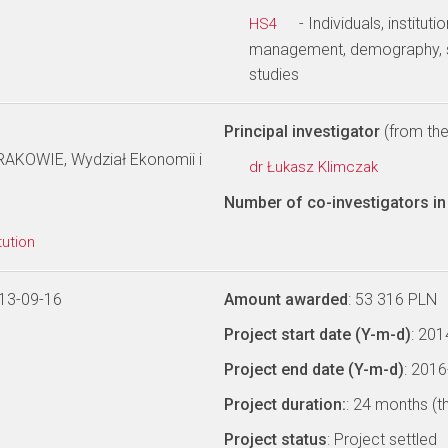
- Individuals, institu
HS4
management, demography, s
studies
Principal investigator
(from the 
OWIE, Wydział Ekonomii i
dr Łukasz Klimczak
Number of co-investigators in 
tution
13-09-16
Amount awarded
: 53 316 PLN
Project start date (Y-m-d)
: 20
Project end date (Y-m-d)
: 201
Project duration:
: 24 months (t
Project status
: Project settled