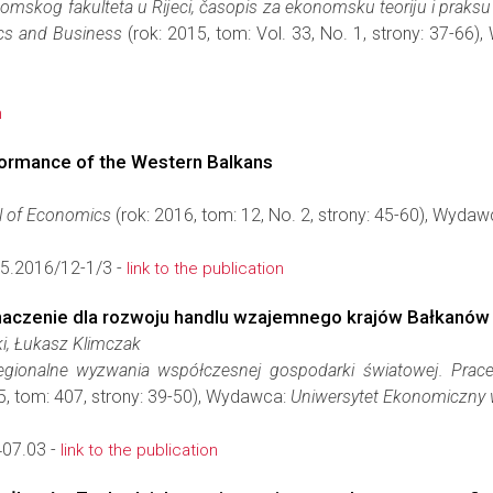
mskog fakulteta u Rijeci, časopis za ekonomsku teoriju i praksu
cs and Business
(rok: 2015, tom: Vol. 33, No. 1, strony: 37-66
n
formance of the Western Balkans
l of Economics
(rok: 2016, tom: 12, No. 2, strony: 45-60), Wyda
5.2016/12-1/3 -
link to the publication
aczenie dla rozwoju handlu wzajemnego krajów Bałkanów
, Łukasz Klimczak
Regionalne wyzwania współczesnej gospodarki światowej. Pr
5, tom: 407, strony: 39-50), Wydawca:
Uniwersytet Ekonomiczny
407.03 -
link to the publication