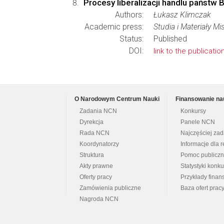
Procesy liberalizacji handlu państw
Authors:
Łukasz Klimczak
Academic press:
Studia i Materiały 
Status:
Published
DOI:
link to the publicatio
O Narodowym Centrum Nauki
Finansowanie na
Zadania NCN
Konkursy
Dyrekcja
Panele NCN
Rada NCN
Najczęściej za
Koordynatorzy
Informacje dla r
Struktura
Pomoc publicz
Akty prawne
Statystyki konk
Oferty pracy
Przykłady fina
Zamówienia publiczne
Baza ofert prac
Nagroda NCN