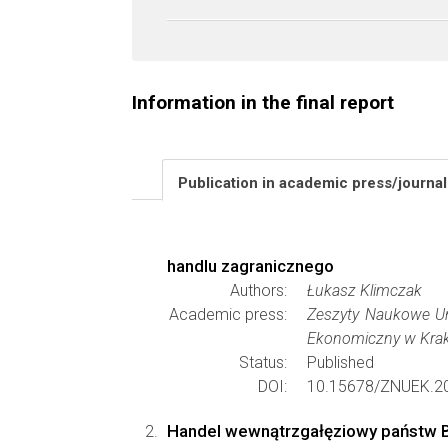
Information in the final report
Publication in academic press/journa
handlu zagranicznego
Authors:
Łukasz Klimczak
Academic press:
Zeszyty Naukowe U
Ekonomiczny w Kra
Status:
Published
DOI:
10.15678/ZNUEK.20
Handel wewnątrzgałęziowy państw B