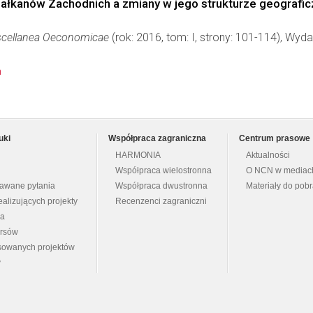
 Bałkanów Zachodnich a zmiany w jego strukturze geografic
Miscellanea Oeconomicae
(rok: 2016, tom: I, strony: 101-114), Wy
n
uki
Współpraca zagraniczna
Centrum prasowe
HARMONIA
Aktualności
Współpraca wielostronna
O NCN w mediac
dawane pytania
Współpraca dwustronna
Materiały do pob
ealizujących projekty
Recenzenci zagraniczni
na
ursów
nsowanych projektów
y