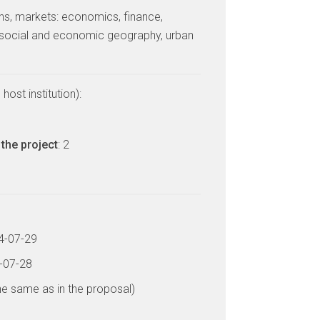
tions, markets: economics, finance,
ocial and economic geography, urban
host institution):
the project
: 2
14-07-29
6-07-28
he same as in the proposal)