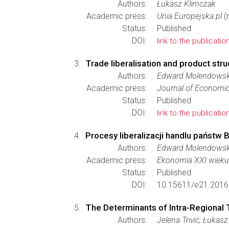
Authors:
Łukasz Klimczak
Academic press:
Unia Europejska.pl
(
Status:
Published
DOI:
link to the publicatio
Trade liberalisation and product str
Authors:
Edward Molendowski
Academic press:
Journal of Economic
Status:
Published
DOI:
link to the publicatio
Procesy liberalizacji handlu państw
Authors:
Edward Molendowski
Academic press:
Ekonomia XXI wieku
Status:
Published
DOI:
10.15611/e21.2016.
The Determinants of Intra-Regional 
Authors:
Jelena Trivić, Łukas