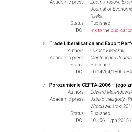
Academic press:
Zbornik radova Ekono
Journal of Economi
Rijeka
Status:
Published
DOI:
link to the publicatio
Trade Liberalisation and Export Per
Authors:
Łukasz Klimczak
Academic press:
Montenegrin Journa
Status:
Published
DOI:
10.14254/1800-584
Porozumienie CEFTA-2006 – jego zn
Authors:
Edward Molendowski
Academic press:
Jabłko niezgody. 
Wrocławiu
(rok: 201
Status:
Published
DOI:
10.15611/pn.2015.