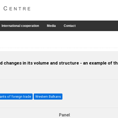
International cooperation
Media
Contact
nd changes in its volume and structure - an example of 
ants of foreign trade
Western Balkans
Panel
: