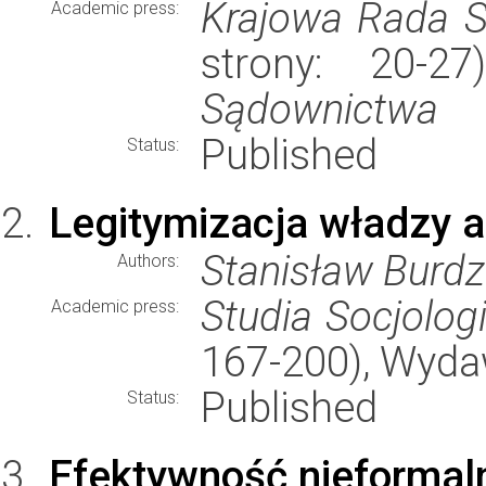
Krajowa Rada 
Academic press:
strony: 20-2
Sądownictwa
Published
Status:
Legitymizacja władzy a
Stanisław Burdz
Authors:
Studia Socjolog
Academic press:
167-200), Wyd
Published
Status:
Efektywność nieformaln