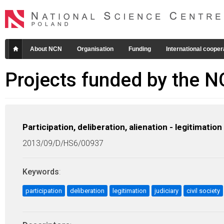
About NCN
Organisation
Funding
International cooper
Projects funded by the 
Participation, deliberation, alienation - legitimation 
2013/09/D/HS6/00937
Keywords
:
participation
deliberation
legitimation
judiciary
civil society