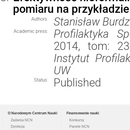
pomiaru na przykładzie
Stanisław Burdz
Authors:
Profilaktyka Sp
Academic press:
2014, tom: 23
Instytut Profila
UW
Published
Status:
O Narodowym Centrum Nauki
Finansowanie nauki
Zadania NCN
Konkursy
Dyrekcja
Panele NCN