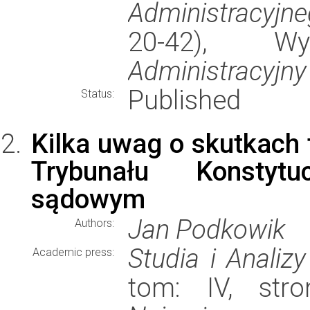
Administracyjn
20-42), 
Administracyjny
Published
Status:
Kilka uwag o skutkach
Trybunału Konstyt
sądowym
Jan Podkowik
Authors:
Studia i Anali
Academic press:
tom: IV, str