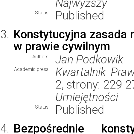
Najwyższy
Published
Status:
Konstytucyjna zasada r
w prawie cywilnym
Jan Podkowik
Authors:
Kwartalnik Pra
Academic press:
2, strony: 229-
Umiejętności
Published
Status:
Bezpośrednie konst