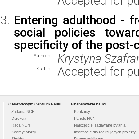
Accepted for pu
Entering adulthood - f
social policies towa
specificity of the post
Krystyna Szafra
Authors:
Accepted for pu
Status:
O Narodowym Centrum Nauki
Finansowanie nauki
Zadania NCN
Konkursy
Dyrekcja
Panele NCN
Rada NCN
Najczęściej zadawane pytania
Koordynatorzy
Informacje dla realizujących projekty