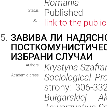
Romania
Published
Status:
link to the publi
DOI:
ЗАВИВА ЛИ НАДЯСН
ПОСТКОМУНИСТИЧЕС
ИЗБРАНИ СЛУЧАИ
Krystyna Szafra
Authors:
Sociological Pr
Academic press:
strony: 306-3
Bułgarskiej 