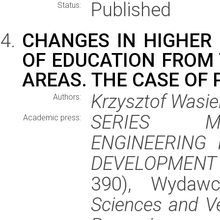
Published
Status:
CHANGES IN HIGHER
OF EDUCATION FROM 
AREAS. THE CASE OF
Krzysztof Wasie
Authors:
SERIES MA
Academic press:
ENGINEERING 
DEVELOPMENT
390), Wydaw
Sciences and Ve