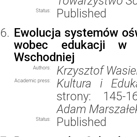
Towarzystwo So
Published
Status:
Ewolucja systemów oś
wobec edukacji w 
Wschodniej
Krzysztof Wasie
Authors:
Kultura i Eduk
Academic press:
strony: 145-
Adam Marszałe
Published
Status: