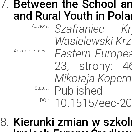
Between the School an
and Rural Youth in Pol
Szafraniec K
Authors:
Wasielewski Krz
Eastern Europe
Academic press:
23, strony: 
Mikołaja Kopern
Published
Status:
10.1515/eec-20
DOI:
Kierunki zmian w szko