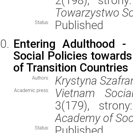
2(198), stron
Towarzystwo So
Published
Status:
Entering Adulthood -
Social Policies towards
of Transition Countries
Krystyna Szafra
Authors:
Vietnam Socia
Academic press:
3(179), stro
Academy of Soc
Published
Status: