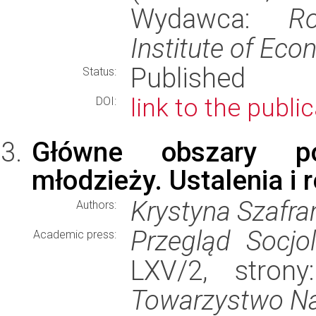
Wydawca:
R
Institute of Ec
Published
Status:
link to the publi
DOI:
Główne obszary po
młodzieży. Ustalenia i 
Krystyna Szafra
Authors:
Przegląd Socjo
Academic press:
LXV/2, stron
Towarzystwo N