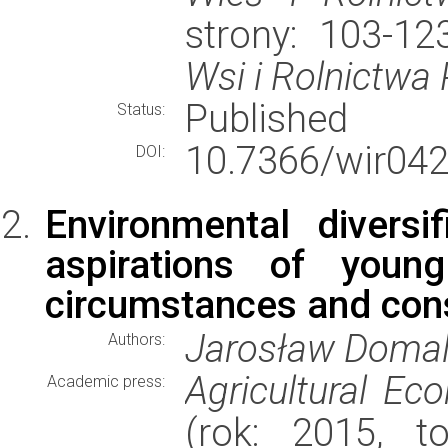
strony: 103-1
Wsi i Rolnictwa
Published
Status:
10.7366/wir042
DOI:
Environmental diversi
aspirations of youn
circumstances and co
Jarosław Doma
Authors:
Agricultural E
Academic press:
(rok: 2015, t