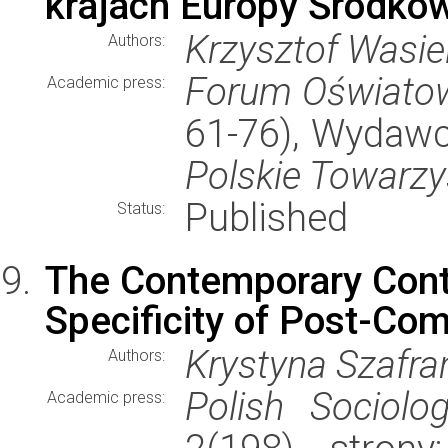
krajach Europy Środko
Krzysztof Wasie
Authors:
Forum Oświato
Academic press:
61-76), Wydaw
Polskie Towarz
Published
Status:
The Contemporary Conte
Specificity of Post-Co
Krystyna Szafra
Authors:
Polish Sociolo
Academic press: