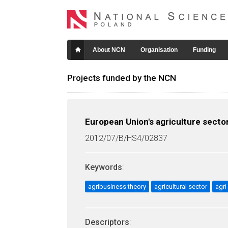
About NCN
Organisation
Funding
Projects funded by the NCN
European Union's agriculture sector
2012/07/B/HS4/02837
Keywords
:
agribusiness theory
agricultural sector
agri
Descriptors
: