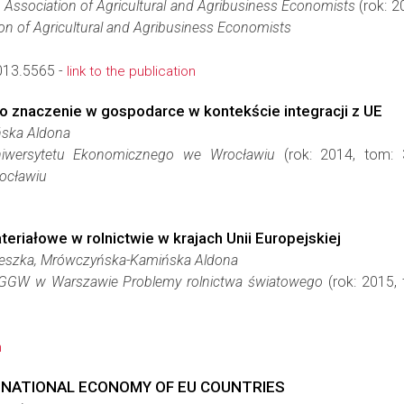
 Association of Agricultural and Agribusiness Economists
(rok: 2
on of Agricultural and Agribusiness Economists
013.5565 -
link to the publication
go znaczenie w gospodarce w kontekście integracji z UE
ska Aldona
iwersytetu Ekonomicznego we Wrocławiu
(rok: 2014, tom: 
ocławiu
riałowe w rolnictwie w krajach Unii Europejskiej
eszka, Mrówczyńska-Kamińska Aldona
GGW w Warszawie Problemy rolnictwa światowego
(rok: 2015,
n
E NATIONAL ECONOMY OF EU COUNTRIES