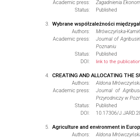
Academic press:
Zagadnienia Ekonomi
Status:
Published
Wybrane współzależności międzygałę
Authors:
Mrówczyńska-Kamiń
Academic press:
Journal of Agribus
Poznaniu
Status:
Published
DOI:
link to the publicatio
CREATING AND ALLOCATING THE S
Authors:
Aldona Mrówczyńska
Academic press:
Journal of Agribu
Przyrodniczy w Poz
Status:
Published
DOI:
10.17306/J.JARD.2
Agriculture and environment in Europ
Authors:
Aldona Mrówczyńsk