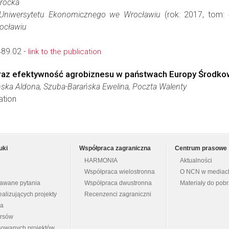
rocka
iwersytetu Ekonomicznego we Wrocławiu
(rok: 2017, tom: 
ocławiu
489.02 -
link to the publication
oraz efektywność agrobiznesu w państwach Europy Środk
ka Aldona, Szuba-Barańska Ewelina, Poczta Walenty
ation
uki
Współpraca zagraniczna
Centrum prasowe
HARMONIA
Aktualności
Współpraca wielostronna
O NCN w mediac
dawane pytania
Współpraca dwustronna
Materiały do pob
ealizujących projekty
Recenzenci zagraniczni
na
ursów
nsowanych projektów