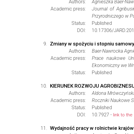
Authors:
Agnieszka Baer-Naw
Academic press:
Journal of Agribus
Przyrodniczego w P
Status:
Published
DOI:
10.17306/JARD.201
Zmiany w spożyciu i stopniu samowys
Authors:
Baer-Nawrocka Agni
Academic press:
Prace naukowe Un
Ekonomiczny we Wr
Status:
Published
KIERUNEK ROZWOJU AGROBIZNESU 
Authors:
Aldona Mrówczyńsk
Academic press:
Roczniki Naukowe S
Status:
Published
DOI:
10.7927 -
link to the
Wydajność pracy w rolnictwie krajów 