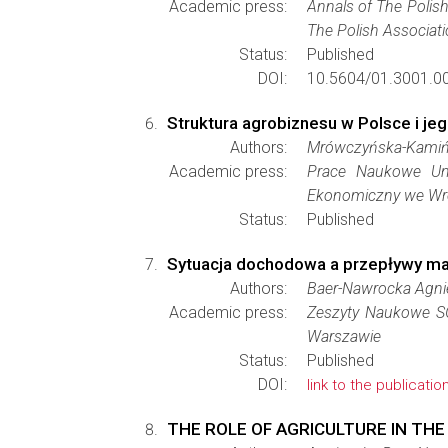
Academic press:
Annals of The Polish
The Polish Associati
Status:
Published
DOI:
10.5604/01.3001.0
Struktura agrobiznesu w Polsce i je
Authors:
Mrówczyńska-Kamiń
Academic press:
Prace Naukowe Un
Ekonomiczny we Wr
Status:
Published
Sytuacja dochodowa a przepływy mate
Authors:
Baer-Nawrocka Agni
Academic press:
Zeszyty Naukowe S
Warszawie
Status:
Published
DOI:
link to the publicatio
THE ROLE OF AGRICULTURE IN TH