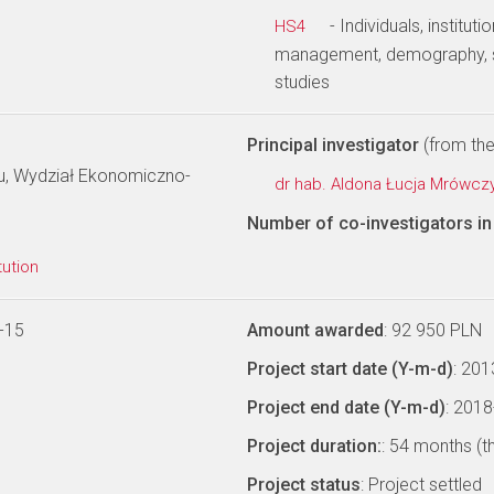
- Individuals, institu
HS4
management, demography, s
studies
Principal investigator
(from the 
u, Wydział Ekonomiczno-
dr hab. Aldona Łucja Mrówc
Number of co-investigators in 
tution
-15
Amount awarded
: 92 950 PLN
Project start date (Y-m-d)
: 20
Project end date (Y-m-d)
: 201
Project duration:
: 54 months (t
Project status
: Project settled