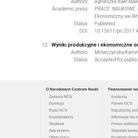
Authors:
Agnieszka Baer-Naw
Academic press:
PRACE NAUKOWE Un
Ekonomiczny we Wr
Status:
Published
DOI:
10.15611/pn.2017.
Wyniki produkcyjne i ekonomiczne 
Authors:
Mrówczyńska-Kamińs
Status:
Accepted for public
O Narodowym Centrum Nauki
Finansowanie na
Zadania NCN
Konkursy
Dyrekcja
Panele NCN
Rada NCN
Najczęściej za
Koordynatorzy
Informacje dla r
Struktura
Pomoc publicz
Akty prawne
Statystyki konk
Oferty pracy
Przykłady fina