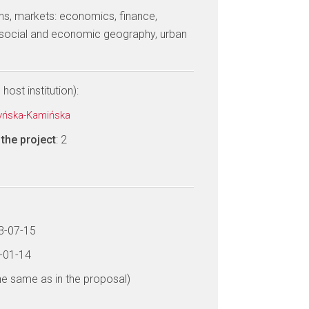
tions, markets: economics, finance,
ocial and economic geography, urban
host institution):
zyńska-Kamińska
the project
: 2
13-07-15
8-01-14
he same as in the proposal)