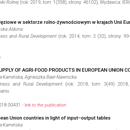
ki Rolnej
(rok: 2019, tom: 1(358), strony: 46102), Wydawca:
IER
ziowe w sektorze rolno-żywnościowym w krajach Unii Eur
ska Aldona
iness and Rural Development
(rok: 2014, tom: 2 (32), strony: 
n
UPPLY OF AGRI-FOOD PRODUCTS IN EUROPEAN UNION C
-Kamińska, Agnieszka Baer-Nawrocka
siness and Rural Development
(rok: 2018, tom: 3(49) 2018
naniu
018.00431 -
link to the publication
ean Union countries in light of input–output tables
a-Kamińska