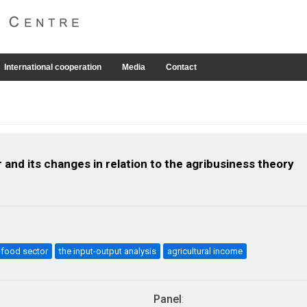
International cooperation
Media
Contact
 and its changes in relation to the agribusiness theory
-food sector
the input-output analysis
agricultural income
Panel
: