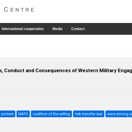
International cooperation
Media
Contact
s, Conduct and Consequences of Western Military Enga
o protect
NATO
coalition of the willing
risk-transfer war
wars among so