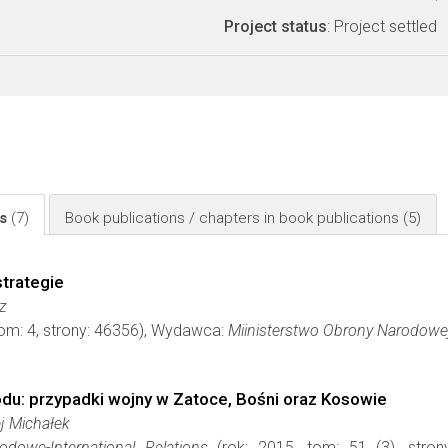
Project status
: Project settled
ls
(7)
Book publications / chapters in book publications
(5)
strategie
z
tom: 4, strony: 46356), Wydawca:
Miinisterstwo Obrony Narodowe
du: przypadki wojny w Zatoce, Bośni oraz Kosowie
j Michałek
dowe-International Relations
(rok: 2015, tom: 51 (3), stro