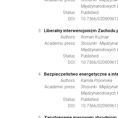
Międzynarodowych 
Status:
Published
DOI:
10.7366/02090961
Liberalny interwencjonizm Zachodu p
Authors:
Roman Kuźniar
Academic press:
Stosunki Międzynar
Międzynarodowych 
Status:
Published
DOI:
10.7366/02090961
Bezpieczeństwo energetyczne a int
Authors:
Kamila Pronińska
Academic press:
Stosunki Międzynar
Międzynarodowych 
Status:
Published
DOI:
10.7366/02090961
Zapobieganie masowym zbrodniom ja