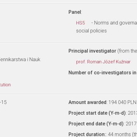
Panel
:
- Norms and governanc
HS5
social policies
Principal investigator
(from the 
iennikarstwa i Nauk
prof. Roman Józef Kuźniar
Number of co-investigators in 
tution
-15
Amount awarded
: 194 040 PLN
Project start date (Y-m-d)
: 20
Project end date (Y-m-d)
: 201
Project duration:
: 44 months (t