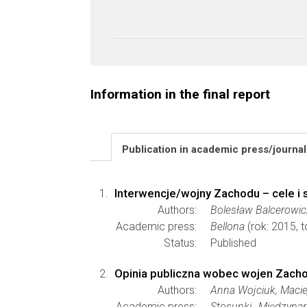
Information in the final report
Publication in academic press/journa
Interwencje/wojny Zachodu – cele i 
Authors:
Bolesław Balcerowic
Academic press:
Bellona
(rok: 2015, 
Status:
Published
Opinia publiczna wobec wojen Zacho
Authors:
Anna Wojciuk, Macie
Academic press:
Stosunki Międzynaro