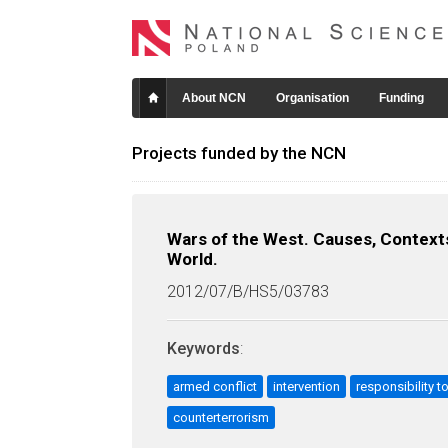
About NCN
Organisation
Funding
Projects funded by the NCN
Wars of the West. Causes, Context
World.
2012/07/B/HS5/03783
Keywords
:
armed conflict
intervention
responsibility t
counterterrorism