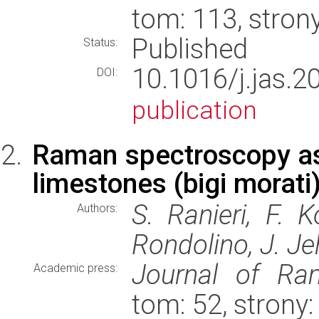
tom: 113, stro
Published
Status:
10.1016/j.ja
DOI:
publication
Raman spectroscopy as 
limestones (bigi morati)
S. Ranieri, F. K
Authors:
Rondolino, J. Jeh
Journal of Ra
Academic press:
tom: 52, strony