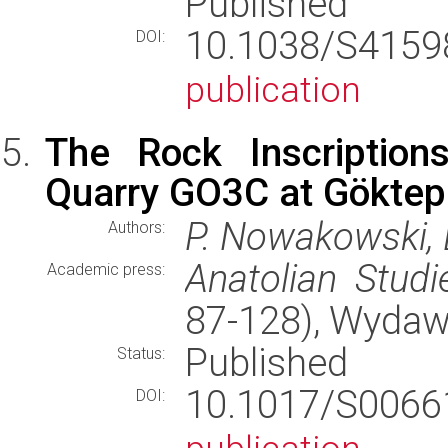
Published
10.1038/S415
DOI:
publication
The Rock Inscription
Quarry GO3C at Göktepe
P. Nowakowski, 
Authors:
Anatolian Studi
Academic press:
87-128), Wyda
Published
Status:
10.1017/S006
DOI: