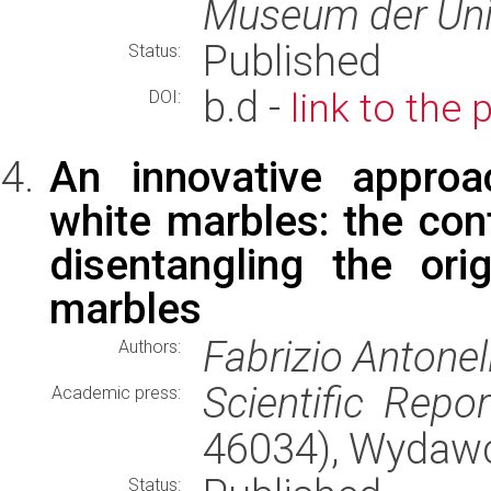
Museum der Uni
Published
Status:
b.d -
link to the 
DOI:
An innovative approa
white marbles: the cont
disentangling the or
marbles
Fabrizio Antonell
Authors:
Scientific Repor
Academic press:
46034), Wydaw
Status: