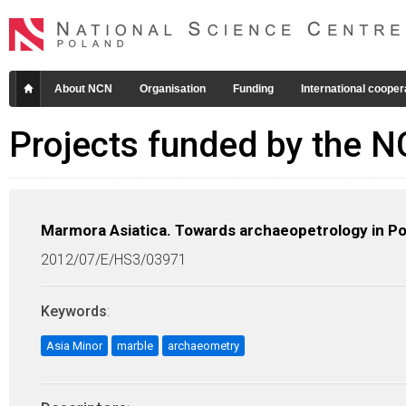
About NCN
Organisation
Funding
International cooper
Projects funded by the 
Marmora Asiatica. Towards archaeopetrology in P
2012/07/E/HS3/03971
Keywords
:
Asia Minor
marble
archaeometry