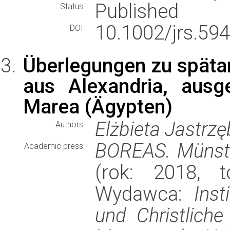
Published
Status:
10.1002/jrs.594
DOI:
Überlegungen zu spätan
aus Alexandria, aus
Marea (Ägypten)
Elżbieta Jastrz
Authors:
BOREAS. Münste
Academic press:
(rok: 2018, t
Wydawca:
Inst
und Christliche