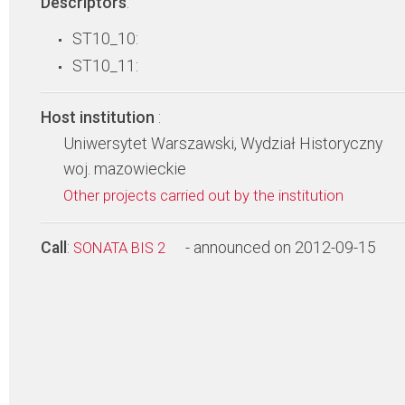
Descriptors
:
ST10_10:
ST10_11:
Host institution
:
Uniwersytet Warszawski, Wydział Historyczny
woj. mazowieckie
Other projects carried out by the institution
Call
:
- announced on 2012-09-15
SONATA BIS 2