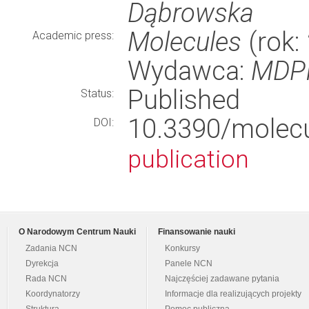
Dąbrowska
Molecules
(rok: 
Academic press:
Wydawca:
MDP
Published
Status:
10.3390/mole
DOI:
publication
O Narodowym Centrum Nauki
Finansowanie nauki
Zadania NCN
Konkursy
Dyrekcja
Panele NCN
Rada NCN
Najczęściej zadawane pytania
Koordynatorzy
Informacje dla realizujących projekty