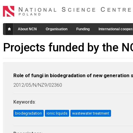
About NCN
Organisation
Funding
International cooper
Projects funded by the 
Role of fungi in biodegradation of new generation 
2012/05/N/NZ9/02360
Keywords
:
biodegradation
ionic liquids
wastewater treatment