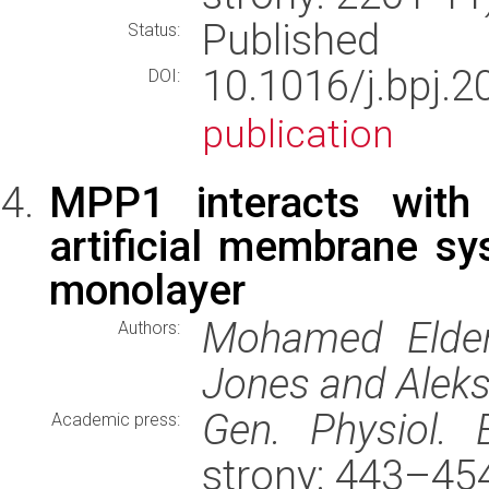
Published
Status:
10.1016/j.bpj
DOI:
publication
MPP1 interacts with
artificial membrane s
monolayer
Mohamed Elderd
Authors:
Jones and Aleks
Gen. Physiol. 
Academic press:
strony: 443–45