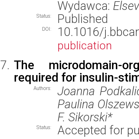
Wydawca:
Elsev
Published
Status:
10.1016/j.bbc
DOI:
publication
The microdomain-or
required for insulin-st
Joanna Podkali
Authors:
Paulina Olszews
F. Sikorski*
Accepted for pu
Status: