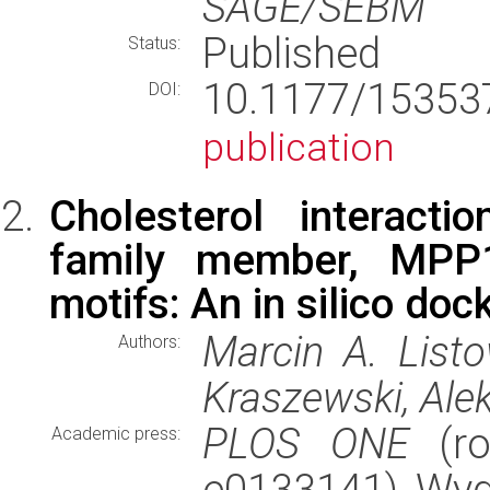
SAGE/SEBM
Published
Status:
10.1177/153
DOI:
publication
Cholesterol interact
family member, MPP
motifs: An in silico doc
Marcin A. Listo
Authors:
Kraszewski, Alek
PLOS ONE
(ro
Academic press:
e0133141), Wy