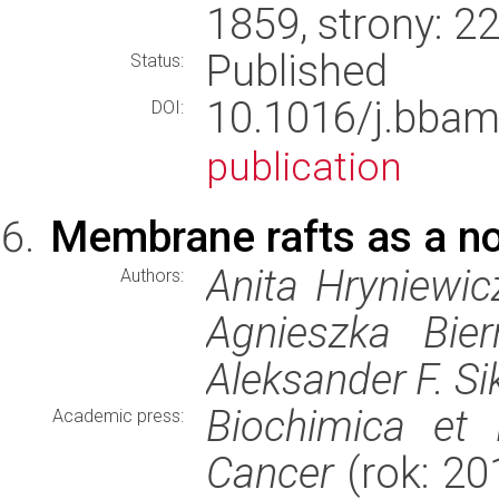
1859, strony: 
Published
Status:
10.1016/j.bba
DOI:
publication
Membrane rafts as a nov
Anita Hryniewic
Authors:
Agnieszka Bier
Aleksander F. Si
Biochimica et 
Academic press:
Cancer
(rok: 20