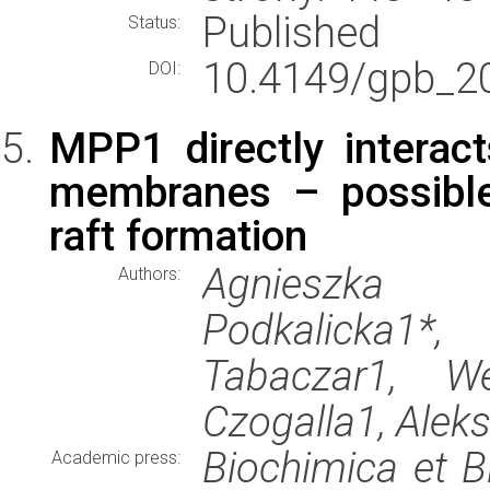
Published
Status:
10.4149/gpb_2
DOI:
MPP1 directly interacts
membranes – possible
raft formation
Agnieszka 
Authors:
Podkalicka1*,
Tabaczar1, We
Czogalla1, Aleks
Biochimica et B
Academic press: