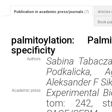
Publication in academic press/journals
(7)
Articles
Book pub
palmitoylation: Palm
specificity
Sabina Tabacza
Authors:
Podkalicka, 
Aleksander F Sik
Experimental B
Academic press:
tom: 242, st