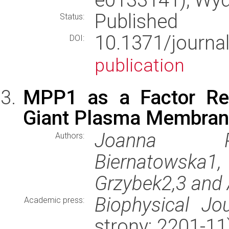
Published
Status:
10.1371/journ
DOI:
publication
MPP1 as a Factor Reg
Giant Plasma Membrane
Joanna Pod
Authors:
Biernatowska1
Grzybek2,3 and 
Biophysical Jou
Academic press:
strony: 2201-1