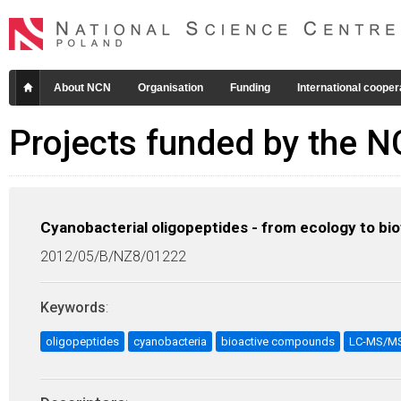
About NCN
Organisation
Funding
International cooper
Projects funded by the 
Cyanobacterial oligopeptides - from ecology to bi
2012/05/B/NZ8/01222
Keywords
:
oligopeptides
cyanobacteria
bioactive compounds
LC-MS/M