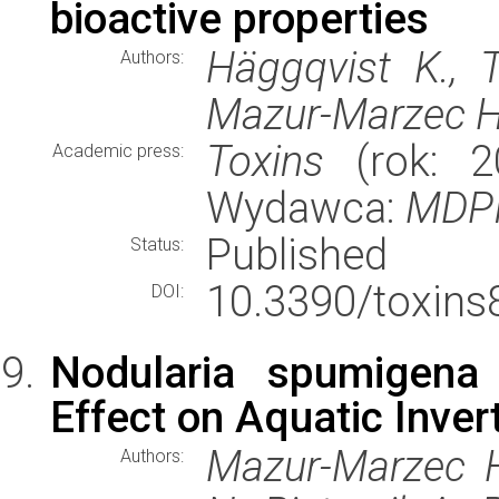
bioactive properties
Häggqvist K., T
Authors:
Mazur-Marzec H,
Toxins
(rok: 20
Academic press:
Wydawca:
MDP
Published
Status:
10.3390/toxins
DOI:
Nodularia spumigena
Effect on Aquatic Inver
Mazur-Marzec H.
Authors: