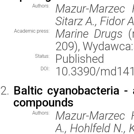
Mazur-Marzec H
Authors:
Sitarz A., Fidor 
Marine Drugs
(r
Academic press:
209), Wydawca
Published
Status:
10.3390/md141
DOI:
Baltic cyanobacteria - 
compounds
Mazur-Marzec H
Authors:
A., Hohlfeld N., 