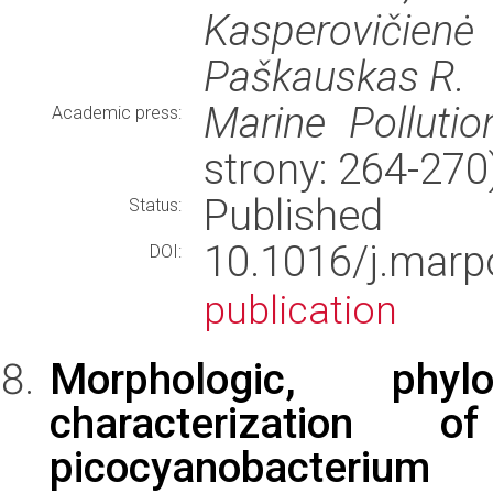
Kasperovičienė
Paškauskas R.
Marine Pollutio
Academic press:
strony: 264-27
Published
Status:
10.1016/j.marp
DOI:
publication
Morphologic, phy
characterization
picocyanobacterium