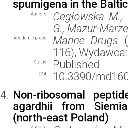
spumigena in the Balti
Cegłowska M., 
Authors:
G., Mazur-Marze
Marine Drugs
(
Academic press:
116), Wydawca
Published
Status:
10.3390/md160
DOI:
Non-ribosomal peptid
agardhii from Siem
(north-east Poland)
Authors: