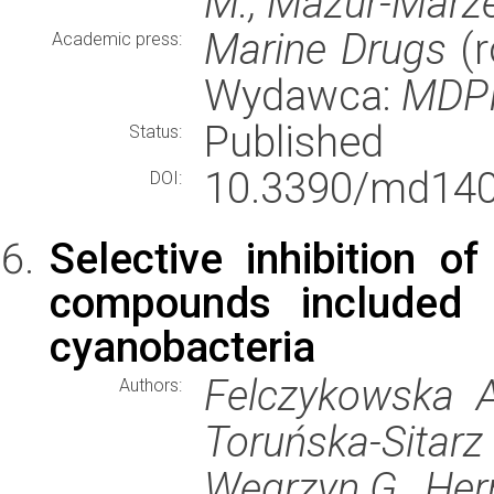
M., Mazur-Marze
Marine Drugs
(r
Academic press:
Wydawca:
MDP
Published
Status:
10.3390/md140
DOI:
Selective inhibition of
compounds included i
cyanobacteria
Felczykowska A
Authors:
Toruńska-Sitar
Węgrzyn G., Her