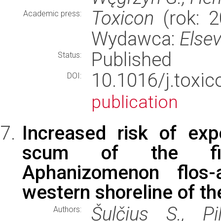
Toxicon
(rok: 2
Academic press:
Wydawca:
Elsev
Published
Status:
10.1016/j.tox
DOI:
publication
Increased risk of exp
scum of the fila
Aphanizomenon flos
western shoreline of t
Šulčius S., Pi
Authors: