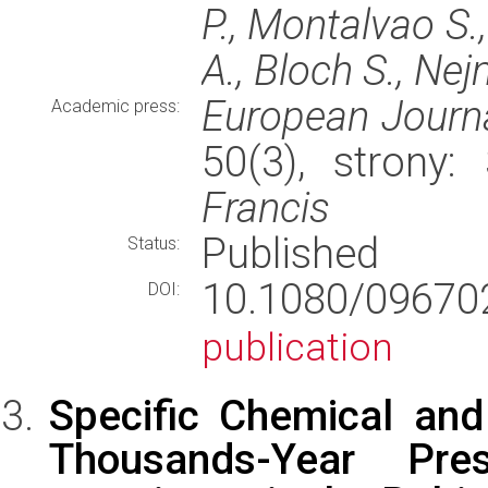
P., Montalvao S.
A., Bloch S., Ne
European Journ
Academic press:
50(3), strony
Francis
Published
Status:
10.1080/09670
DOI:
publication
Specific Chemical an
Thousands-Year Pre