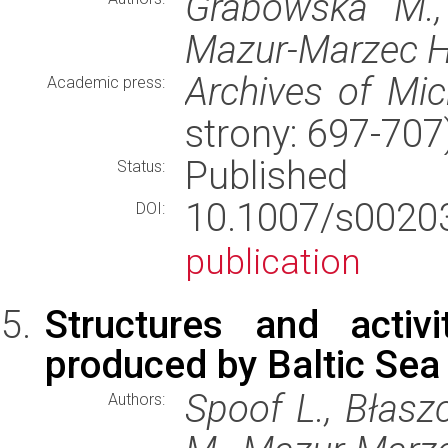
Grabowska M., 
Mazur-Marzec H
Archives of Mic
Academic press:
strony: 697-70
Published
Status:
10.1007/s002
DOI:
publication
Structures and activ
produced by Baltic Sea
Spoof L., Błasz
Authors: