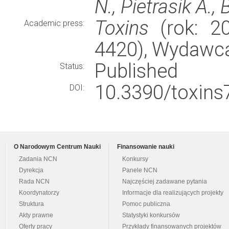
N., Pietrasik A.,
Toxins
(rok: 20
Academic press:
4420), Wydawc
Published
Status:
10.3390/toxins
DOI:
O Narodowym Centrum Nauki
Finansowanie nauki
Zadania NCN
Konkursy
Dyrekcja
Panele NCN
Rada NCN
Najczęściej zadawane pytania
Koordynatorzy
Informacje dla realizujących projekty
Struktura
Pomoc publiczna
Akty prawne
Statystyki konkursów
Oferty pracy
Przykłady finansowanych projektów