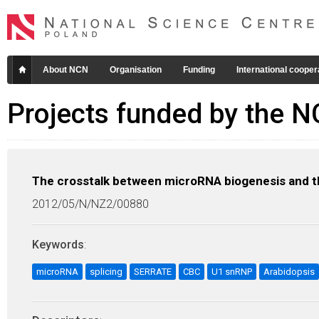
About NCN
Organisation
Funding
International cooper
Projects funded by the 
The crosstalk between microRNA biogenesis and th
2012/05/N/NZ2/00880
Keywords
:
microRNA
splicing
SERRATE
CBC
U1 snRNP
Arabidopsis