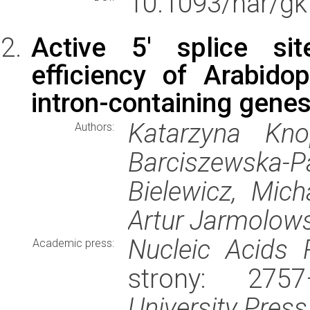
10.1093/nar/gk
Active 5' splice sit
efficiency of Arabid
intron-containing gene
Katarzyna Kno
Authors:
Barciszewska-
Bielewicz, Mich
Artur Jarmolows
Nucleic Acids 
Academic press:
strony: 27
University Press