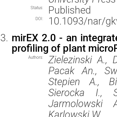
Published
Status:
10.1093/nar/g
DOI:
mirEX 2.0 - an integra
profiling of plant micr
Zielezinski A., 
Authors:
Pacak An., Swi
Stepien A., Bi
Sierocka I., 
Jarmolowski A
Karlowski W.