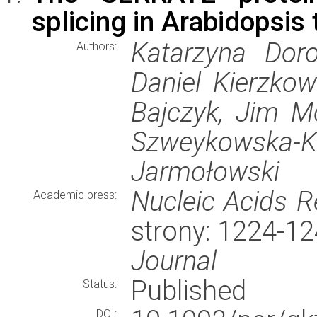
splicing in Arabidopsis 
Katarzyna Doro
Authors:
Daniel Kierzkow
Bajczyk, Jim Mc
Szweykowska-Kul
Jarmołowski
Nucleic Acids 
Academic press:
strony: 1224-1
Journal
Published
Status:
DOI: