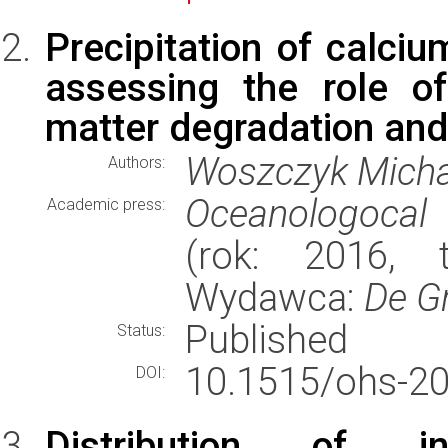
Precipitation of calciu
assessing the role of
matter degradation an
Woszczyk Micha
Authors:
Oceanologocal
Academic press:
(rok: 2016, t
Wydawca:
De G
Published
Status:
10.1515/ohs-20
DOI:
Distribution of in