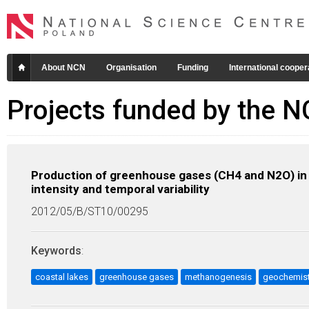
About NCN
Organisation
Funding
International cooper
Projects funded by the 
Production of greenhouse gases (CH4 and N2O) in co
intensity and temporal variability
2012/05/B/ST10/00295
Keywords
:
coastal lakes
greenhouse gases
methanogenesis
geochemist