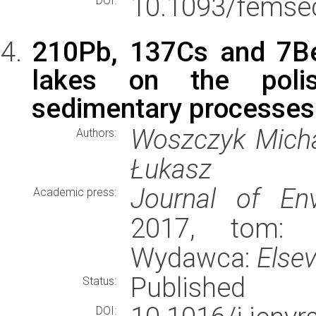
10.1093/femsec
DOI:
210Pb, 137Cs and 7Be
lakes on the polis
sedimentary processes
Woszczyk Micha
Authors:
Łukasz
Journal of Env
Academic press:
2017, tom: 1
Wydawca:
Elsev
Published
Status:
DOI: