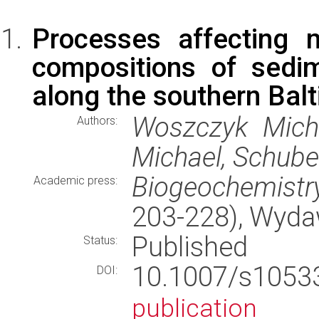
Processes affecting 
compositions of sedi
along the southern Balt
Woszczyk Micha
Authors:
Michael, Schube
Biogeochemistr
Academic press:
203-228), Wyd
Published
Status:
10.1007/s105
DOI:
publication