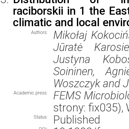
raciborskii in 1 the Ea
climatic and local envi
Mikołaj Kokociń
Authors:
Jūratė Karosi
Justyna Kobos
Soininen, Agn
Woszczyk and J
FEMS Microbiol
Academic press:
strony: fix035)
Published
Status: