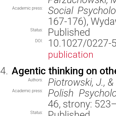
Social Psychol
Academic press:
167-176), Wyd
Published
Status:
10.1027/0227
DOI:
publication
Agentic thinking on ot
Piotrowski, J., &
Authors:
Polish Psycholo
Academic press:
46, strony: 52
Published
Status: