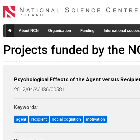
About NCN
Organisation
Funding
International cooper
Projects funded by the 
Psychological Effects of the Agent versus Recipie
2012/04/A/HS6/00581
Keywords
:
agent
recipient
social cognition
motivation