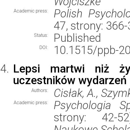
Wojciszke
Polish Psycholo
Academic press:
47, strony: 366
Published
Status:
10.1515/ppb-20
DOI:
Lepsi martwi niż ży
uczestników wydarzeń 
Cisłak, A., Szym
Authors:
Psychologia S
Academic press:
strony: 42-
Naukowe Schol