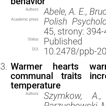
behavior
Abele, A. E., Bru
Authors:
Polish Psycholo
Academic press:
45, strony: 394
Published
Status:
10.2478/ppb-20
DOI:
Warmer hearts war
communal traits inc
temperature
Szymkow, A., 
Authors:
Parzuchowski, M.