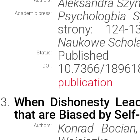
Aleksandra Szy
Authors:
Psychologbia S
Academic press:
strony: 124-
Naukowe Schol
Published
Status:
10.7366/189
DOI:
publication
When Dishonesty Lead
that are Biased by Self-
Konrad Bocian
Authors: