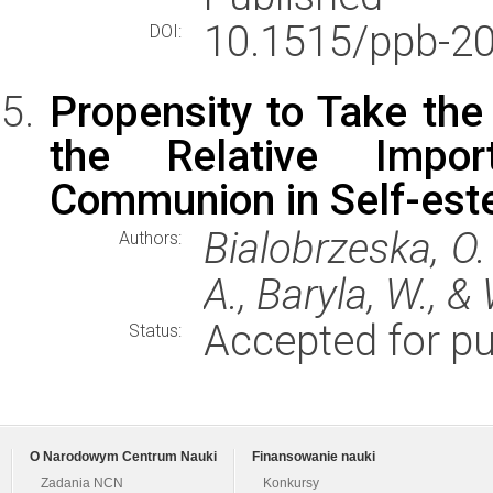
10.1515/ppb-20
DOI:
Propensity to Take th
the Relative Impo
Communion in Self-este
Bialobrzeska, O.
Authors:
A., Baryla, W., &
Accepted for pu
Status:
O Narodowym Centrum Nauki
Finansowanie nauki
Zadania NCN
Konkursy