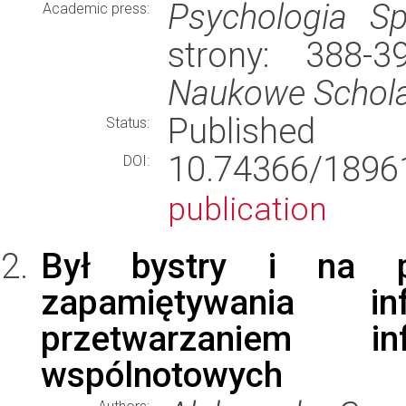
Psychologia Sp
Academic press:
strony: 388-
Naukowe Schol
Published
Status:
10.74366/189
DOI:
publication
Był bystry i na 
zapamiętywania i
przetwarzaniem i
wspólnotowych