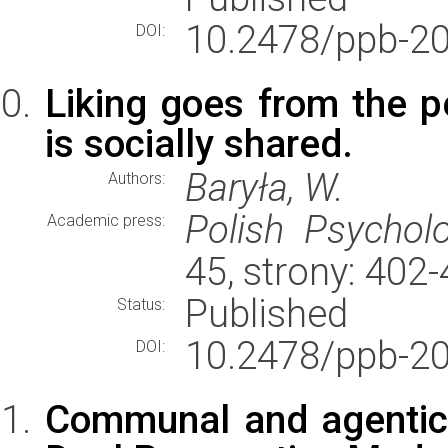
10.2478/ppb-20
DOI:
Liking goes from the pe
is socially shared.
Baryła, W.
Authors:
Polish Psycholo
Academic press:
45, strony: 402
Published
Status:
10.2478/ppb-20
DOI:
Communal and agentic c