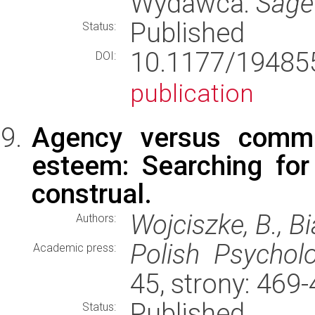
Wydawca:
Sage
Published
Status:
10.1177/194
DOI:
publication
Agency versus commun
esteem: Searching for 
construal.
Wojciszke, B., B
Authors:
Polish Psycholo
Academic press:
45, strony: 469
Published
Status: