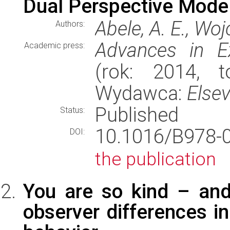
Dual Perspective Mode
Abele, A. E., Woj
Authors:
Advances in Ex
Academic press:
(rok: 2014, t
Wydawca:
Elsev
Published
Status:
10.1016/B978-
DOI:
the publication
You are so kind – and
observer differences in