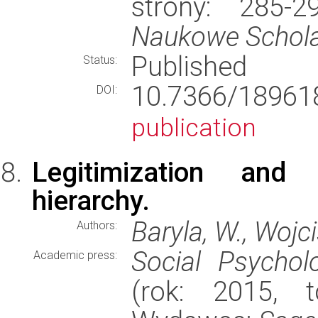
strony: 285-
Naukowe Schol
Published
Status:
10.7366/189
DOI:
publication
Legitimization and 
hierarchy.
Baryla, W., Wojci
Authors:
Social Psychol
Academic press:
(rok: 2015, t