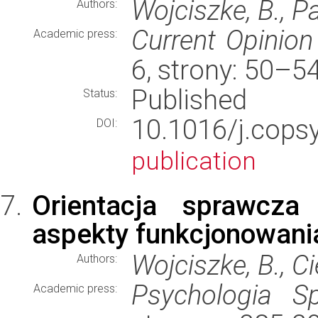
Wojciszke, B., P
Authors:
Current Opinion
Academic press:
6, strony: 50–
Published
Status:
10.1016/j.cop
DOI:
publication
Orientacja sprawcz
aspekty funkcjonowani
Wojciszke, B., Ci
Authors:
Psychologia S
Academic press: