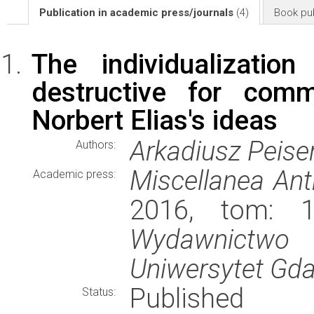
Publication in academic press/journals
(4)
Book pub
The individualizatio
destructive for comm
Norbert Elias's ideas
Arkadiusz Peise
Authors:
Miscellanea Ant
Academic press:
2016, tom: 1
Wydawnictwo 
Uniwersytet Gda
Published
Status: