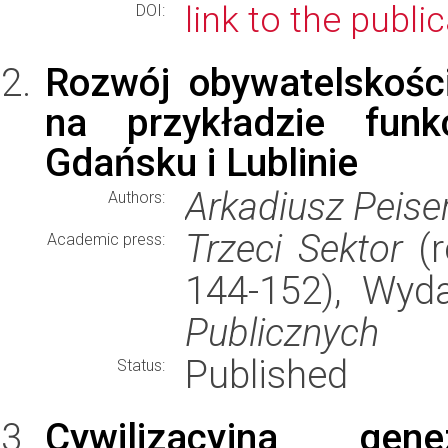
link to the publi
DOI:
Rozwój obywatelskości
na przykładzie funk
Gdańsku i Lublinie
Arkadiusz Peise
Authors:
Trzeci Sektor
(r
Academic press:
144-152), Wy
Publicznych
Published
Status:
Cywilizacyjna ge