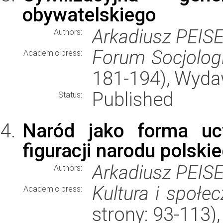
obywatelskiego
Arkadiusz PEIS
Authors:
Forum Socjolog
Academic press:
181-194), Wyd
Published
Status:
Naród jako forma ucy
figuracji narodu polski
Arkadiusz PEIS
Authors:
Kultura i społe
Academic press:
strony: 93-113