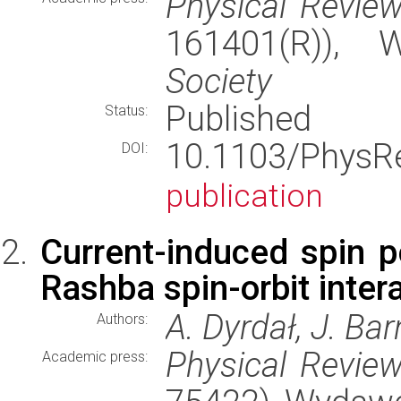
Physical Revie
161401(R)),
Society
Published
Status:
10.1103/Phys
DOI:
publication
Current-induced spin p
Rashba spin-orbit inter
A. Dyrdał, J. Ba
Authors:
Physical Revie
Academic press: