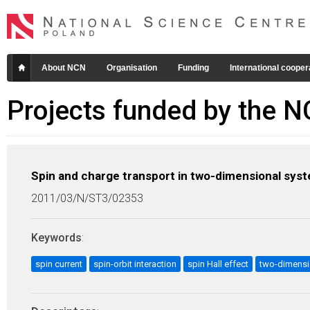
About NCN
Organisation
Funding
International cooper
Projects funded by the 
Spin and charge transport in two-dimensional syste
2011/03/N/ST3/02353
Keywords
:
spin current
spin-orbit interaction
spin Hall effect
two-dimensi