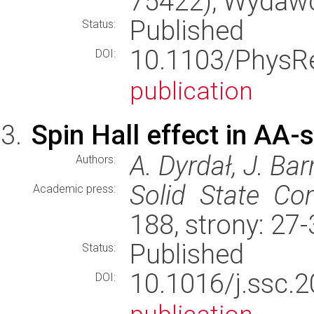
75422), Wydaw
Published
Status:
10.1103/Phys
DOI:
publication
Spin Hall effect in AA-
A. Dyrdał, J. Ba
Authors:
Solid State Co
Academic press:
188, strony: 27
Published
Status:
10.1016/j.ss
DOI: