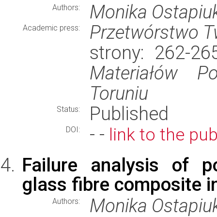
Monika Ostapiu
Authors:
Przetwórstwo 
Academic press:
strony: 262-2
Materiałów P
Toruniu
Published
Status:
- -
link to the pub
DOI:
Failure analysis of p
glass fibre composite i
Monika Ostapiu
Authors: