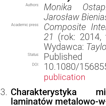
Monika Ostap
Authors:
Jarosław Bienia
Composite Inter
Academic press:
21
(rok: 2014, 
Wydawca:
Tayl
Published
Status:
10.1080/15685
DOI:
publication
Charakterystyka mi
laminatów metalowo-wł