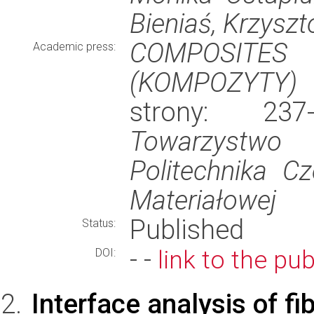
Bieniaś, Krzyszt
COMPOSITES
Academic press:
(KOMPOZYTY)
(
strony: 23
Towarzystwo 
Politechnika Cz
Materiałowej
Published
Status:
- -
link to the pub
DOI:
Interface analysis of f