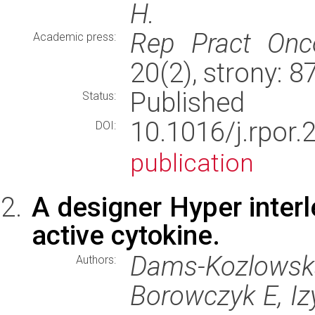
H.
Rep Pract Onco
Academic press:
20(2), strony: 
Published
Status:
10.1016/j.rpo
DOI:
publication
A designer Hyper interl
active cytokine.
Dams-Kozlowsk
Authors:
Borowczyk E, Iz