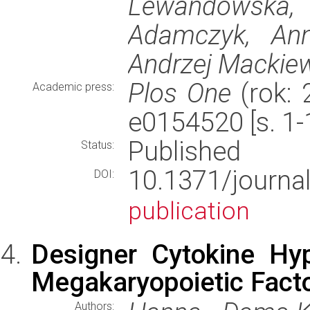
Lewandowska, 
Adamczyk, Ann
Andrzej Mackie
Plos One
(rok: 2
Academic press:
e0154520 [s. 1
Published
Status:
10.1371/journ
DOI:
publication
Designer Cytokine Hyp
Megakaryopoietic Fact
Authors: