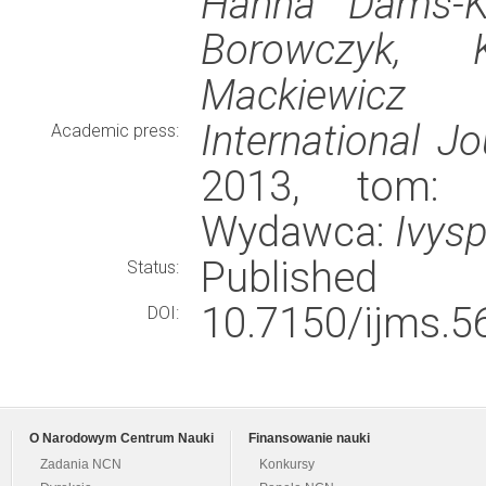
Hanna Dams-Ko
Borowczyk, K
Mackiewicz
International J
Academic press:
2013, tom: 1
Wydawca:
Ivysp
Published
Status:
10.7150/ijms.5
DOI:
O Narodowym Centrum Nauki
Finansowanie nauki
Zadania NCN
Konkursy