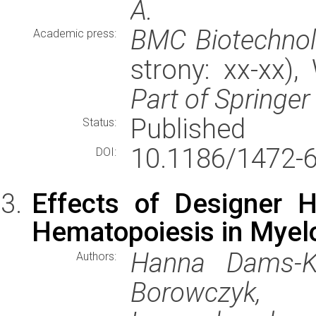
A.
BMC Biotechno
Academic press:
strony: xx-xx)
Part of Springe
Published
Status:
10.1186/1472-6
DOI:
Effects of Designer H
Hematopoiesis in Myel
Hanna Dams-Ko
Authors:
Borowczyk, 