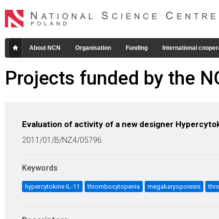
About NCN
Organisation
Funding
International cooper
Projects funded by the 
Evaluation of activity of a new designer Hypercyt
2011/01/B/NZ4/05796
Keywords
:
hypercytokine IL-11
thrombocytopenia
megakaryopoiesis
thr