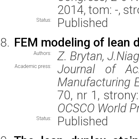
2014, tom: -, s
Published
Status:
FEM modeling of lean d
Z. Brytan, J.Nia
Authors:
Journal of Ac
Academic press:
Manufacturing E
70, nr 1, stron
OCSCO World P
Published
Status: