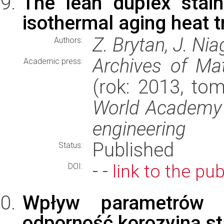
The lean duplex stain
isothermal aging heat 
Z. Brytan, J. Nia
Authors:
Archives of Mat
Academic press:
(rok: 2013, tom
World Academy 
engineering
Published
Status:
- -
link to the pub
DOI:
Wpływ parametrów
odporność korozyjną st