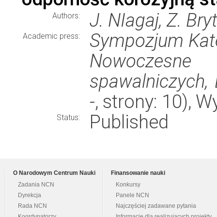
J. NIagaj, Z. Br
Authors:
Sympozjum Kate
Academic press:
Nowoczesne 
spawalniczych, 
-, strony: 10),
Published
Status:
O Narodowym Centrum Nauki
Finansowanie nauki
Zadania NCN
Konkursy
Dyrekcja
Panele NCN
Rada NCN
Najczęściej zadawane pytania
Koordynatorzy
Informacje dla realizujących projekty