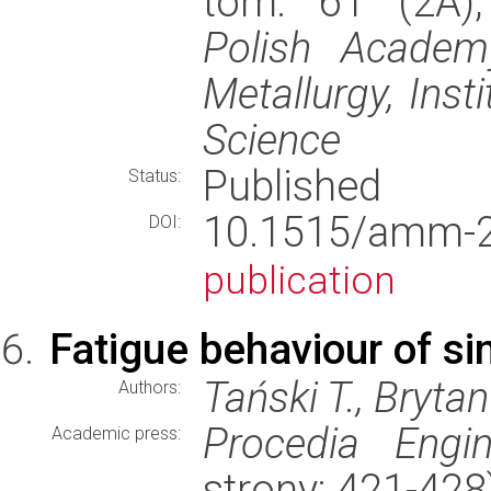
tom: 61 (2A),
Polish Academ
Metallurgy, Inst
Science
Published
Status:
10.1515/amm
DOI:
publication
Fatigue behaviour of si
Tański T., Brytan
Authors:
Procedia Engin
Academic press:
strony: 421-42