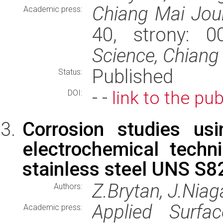
Chiang Mai Jour
Academic press:
40, strony: 
Science, Chiang 
Published
Status:
- -
link to the pub
DOI:
Corrosion studies us
electrochemical tech
stainless steel UNS S
Z.Brytan, J.Niag
Authors:
Applied Surfa
Academic press: