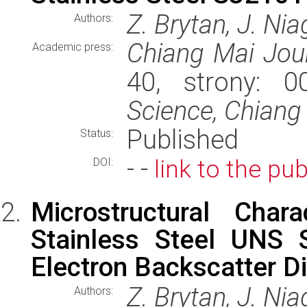
Z. Brytan, J. Nia
Authors:
Chiang Mai Jour
Academic press:
40, strony: 
Science, Chiang 
Published
Status:
- -
link to the pub
DOI:
Microstructural Char
Stainless Steel UNS 
Electron Backscatter Di
Z. Brytan, J. Nia
Authors: