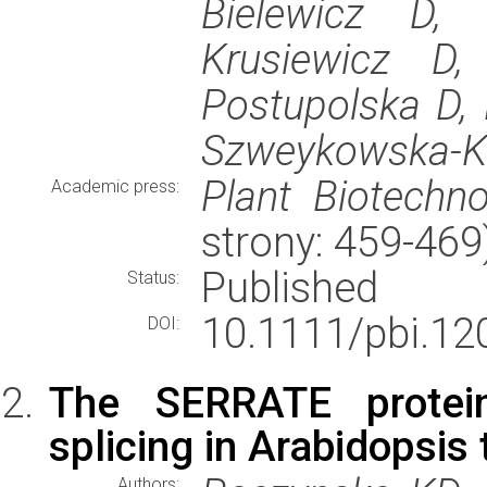
Bielewicz D,
Krusiewicz D,
Postupolska D,
Szweykowska-Ku
Plant Biotechno
Academic press:
strony: 459-46
Published
Status:
10.1111/pbi.12
DOI:
The SERRATE protein 
splicing in Arabidopsis 
Authors: