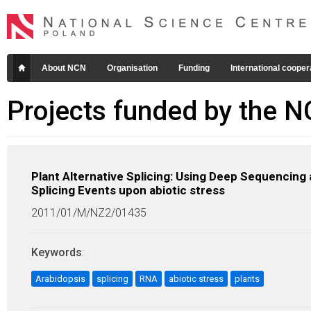
About NCN
Organisation
Funding
International cooper
Projects funded by the 
Plant Alternative Splicing: Using Deep Sequencing
Splicing Events upon abiotic stress
2011/01/M/NZ2/01435
Keywords
:
Arabidopsis
splicing
RNA
abiotic stress
plants