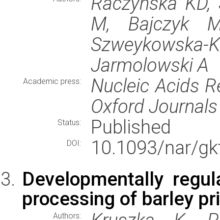
Raczynska KD, S
M, Bajczyk M
Szweykowska
Jarmolowski A
Nucleic Acids R
Academic press:
Oxford Journals
Published
Status:
10.1093/nar/gk
DOI:
Developmentally regu
processing of barley p
Authors: