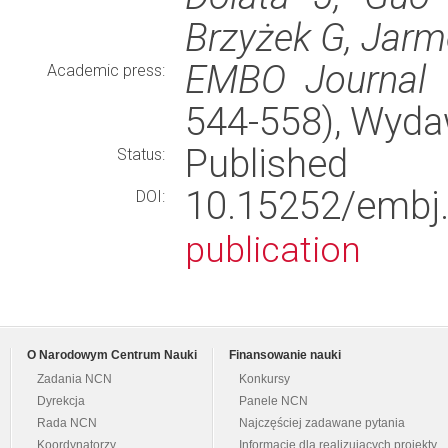
Brzyżek G, Jarm
EMBO Journal
(
Academic press:
544-558), Wyd
Published
Status:
10.15252/em
DOI:
publication
O Narodowym Centrum Nauki
Finansowanie nauki
Zadania NCN
Konkursy
Dyrekcja
Panele NCN
Rada NCN
Najczęściej zadawane pytania
Koordynatorzy
Informacje dla realizujących projekty