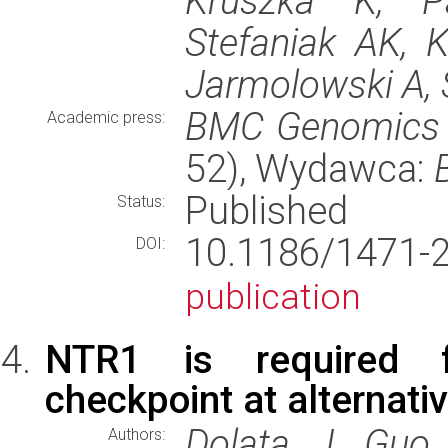
Kruszka K, P
Stefaniak AK, K
Jarmolowski A,
BMC Genomics
Academic press:
52), Wydawca:
Published
Status:
10.1186/1471
DOI:
publication
NTR1 is required fo
checkpoint at alternati
Dolata J, Guo 
Authors: