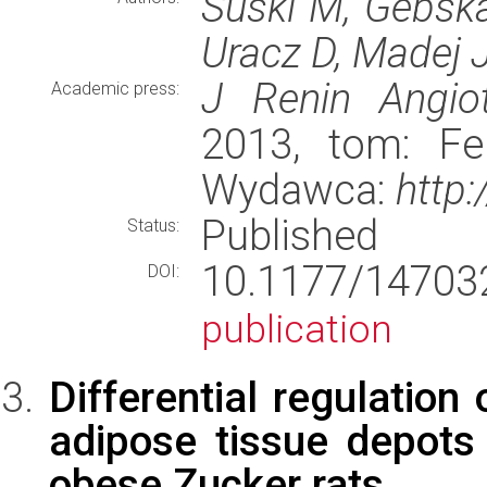
Suski M, Gebska
Uracz D, Madej J
J Renin Angiot
Academic press:
2013, tom: Fe
Wydawca:
http
Published
Status:
10.1177/147
DOI:
publication
Differential regulation
adipose tissue depots
obese Zucker rats