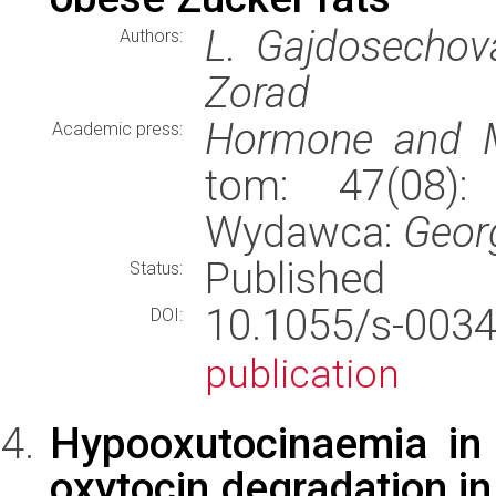
L. Gajdosechova
Authors:
Zorad
Hormone and M
Academic press:
tom: 47(08): 
Wydawca:
Geor
Published
Status:
10.1055/s-0
DOI:
publication
Hypooxutocinaemia in 
oxytocin degradation in