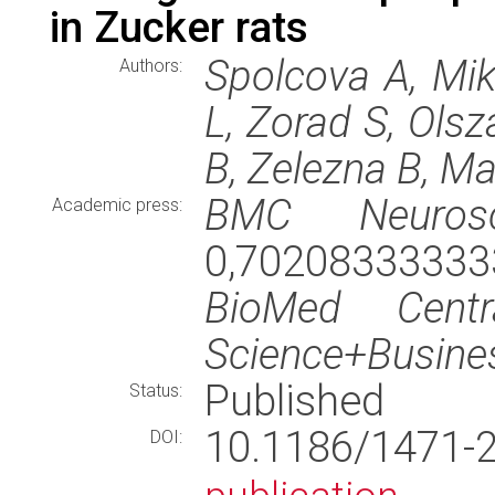
in Zucker rats
Spolcova A, Mik
Authors:
L, Zorad S, Olsz
B, Zelezna B, Ma
BMC Neurosc
Academic press:
0,70208333333
BioMed Centr
Science+Busine
Published
Status:
10.1186/1471
DOI: