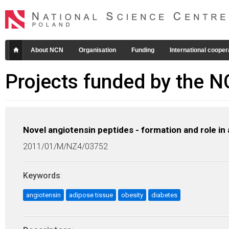
About NCN
Organisation
Funding
International cooper
Projects funded by the 
Novel angiotensin peptides - formation and role in 
2011/01/M/NZ4/03752
Keywords
:
angiotensin
adipose tissue
obesity
diabetes