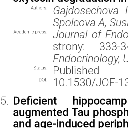
Gajdosechova L
Authors:
Spolcova A, Susk
Journal of Endo
Academic press:
strony: 333
Endocrinology, 
Published
Status:
10.1530/JOE-1
DOI:
Deficient hippocam
augmented Tau phosphor
and age-induced periphe