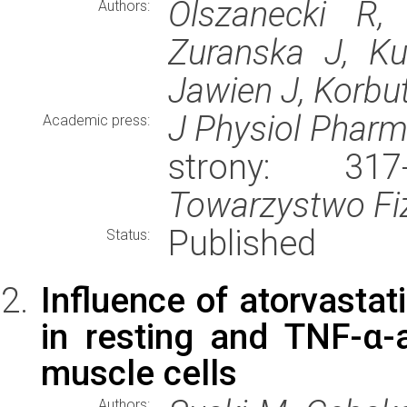
Olszanecki R,
Authors:
Zuranska J, Ku
Jawien J, Korbu
J Physiol Pharm
Academic press:
strony: 31
Towarzystwo Fiz
Published
Status:
Influence of atorvastat
in resting and TNF-α-
muscle cells
Authors: