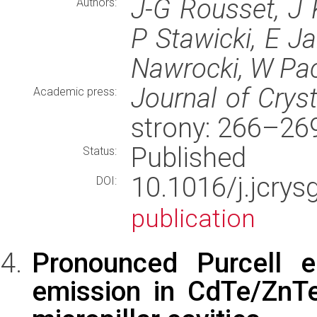
J-G Rousset, J 
Authors:
P Stawicki, E J
Nawrocki, W Pa
Journal of Crys
Academic press:
strony: 266–26
Published
Status:
10.1016/j.jcry
DOI:
publication
Pronounced Purcell 
emission in CdTe/ZnT