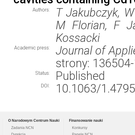
T Jakubczyk, W 
Authors:
M Florian, F 
Kossacki
Journal of Appl
Academic press:
strony: 136504
Published
Status:
10.1063/1.4795
DOI:
O Narodowym Centrum Nauki
Finansowanie nauki
Zadania NCN
Konkursy
Dyrekcja
Panele NCN