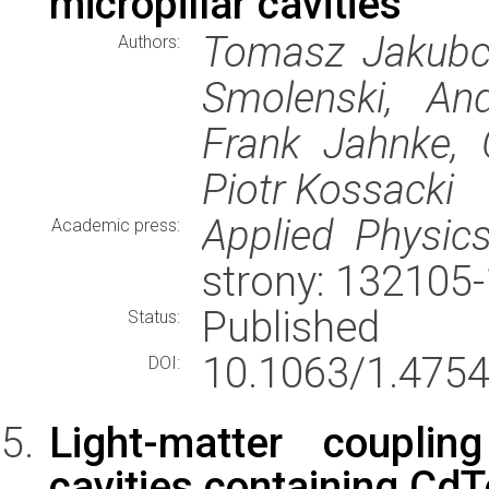
micropillar cavities
Tomasz Jakubcz
Authors:
Smolenski, And
Frank Jahnke, 
Piotr Kossacki
Applied Physics
Academic press:
strony: 132105
Published
Status:
10.1063/1.4754
DOI:
Light-matter couplin
cavities containing Cd