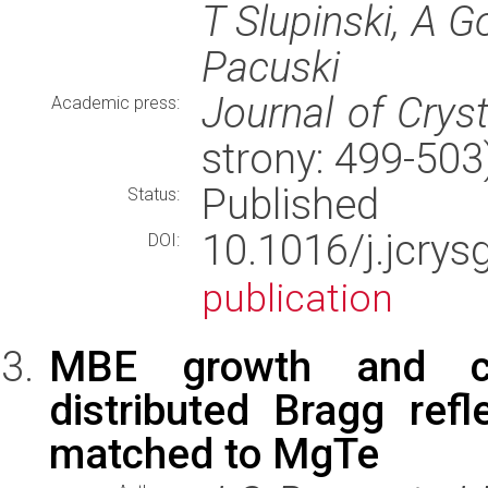
T Slupinski, A G
Pacuski
Journal of Crys
Academic press:
strony: 499-50
Published
Status:
10.1016/j.jcry
DOI:
publication
MBE growth and cha
distributed Bragg refl
matched to MgTe