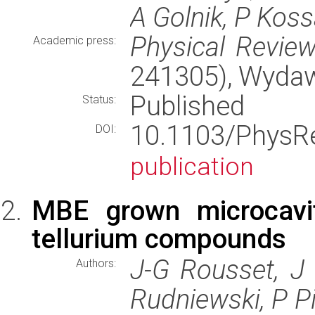
A Golnik, P Koss
Physical Revie
Academic press:
241305), Wyda
Published
Status:
10.1103/Phys
DOI:
publication
MBE grown microcavi
tellurium compounds
J-G Rousset, J 
Authors:
Rudniewski, P Pi