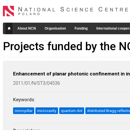
About NCN
Organisation
Funding
International cooper
Projects funded by the 
Enhancement of planar photonic confinement in in 
2011/01/N/ST3/04536
Keywords
:
micropillar
microcavity
quantum dot
distributed Bragg reflecto