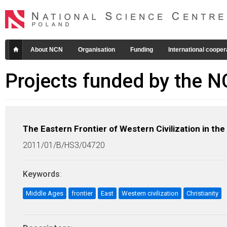
About NCN
Organisation
Funding
International cooper
Projects funded by the 
The Eastern Frontier of Western Civilization in the
2011/01/B/HS3/04720
Keywords
:
Middle Ages
frontier
East
Western civilization
Christianity