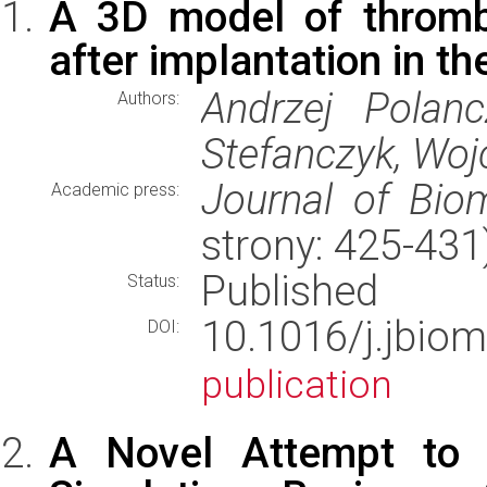
A 3D model of thrombu
after implantation in t
Andrzej Polan
Authors:
Stefanczyk, Wojc
Journal of Bio
Academic press:
strony: 425-43
Published
Status:
10.1016/j.jbio
DOI:
publication
A Novel Attempt to 