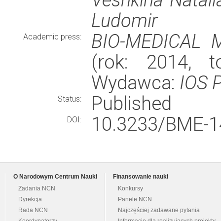
Ludomir
BIO-MEDICAL 
Academic press:
(rok: 2014, t
Wydawca:
IOS 
Published
Status:
10.3233/BME-1
DOI:
O Narodowym Centrum Nauki
Finansowanie nauki
Zadania NCN
Konkursy
Dyrekcja
Panele NCN
Rada NCN
Najczęściej zadawane pytania