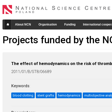
About NCN
Organisation
Funding
International cooper
Projects funded by the 
The effect of hemodynamics on the risk of thrombo
2011/01/B/ST8/06689
Keywords
:
blood clotting
stent grafts
hemodynamics
multiobjective anal