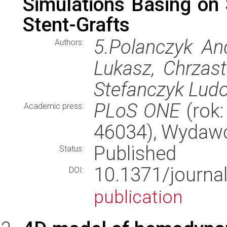
Simulations Basing on S
Stent-Grafts
5.Polanczyk An
Authors:
Lukasz, Chrzast
Stefanczyk Lud
PLoS ONE
(rok:
Academic press:
46034), Wydaw
Published
Status:
10.1371/journ
DOI:
publication