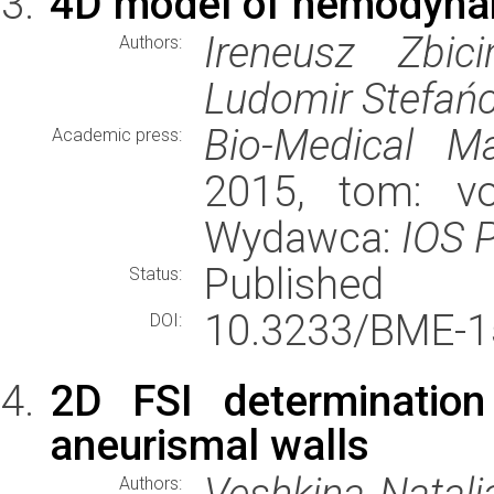
4D model of hemodynam
Ireneusz Zbic
Authors:
Ludomir Stefań
Bio-Medical Ma
Academic press:
2015, tom: vol
Wydawca:
IOS 
Published
Status:
10.3233/BME-1
DOI:
2D FSI determination
aneurismal walls
Veshkina Natalia
Authors: