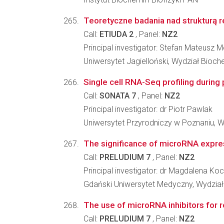
Teoretyczne badania nad strukturą 
Call:
ETIUDA 2
, Panel:
NZ2
Principal investigator: Stefan Mateusz M
Uniwersytet Jagielloński, Wydział Biochem
Single cell RNA-Seq profiling during
Call:
SONATA 7
, Panel:
NZ2
Principal investigator: dr Piotr Pawlak
Uniwersytet Przyrodniczy w Poznaniu, W
The significance of microRNA express
Call:
PRELUDIUM 7
, Panel:
NZ2
Principal investigator: dr Magdalena K
Gdański Uniwersytet Medyczny, Wydział
The use of microRNA inhibitors for r
Call:
PRELUDIUM 7
, Panel:
NZ2