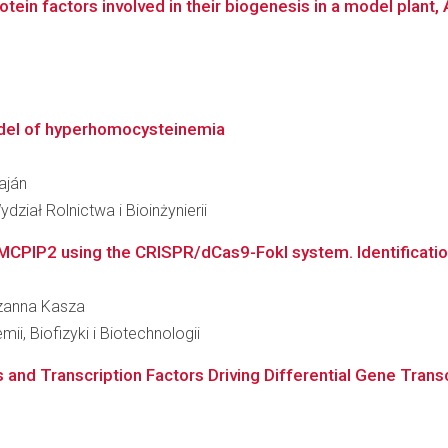
otein factors involved in their biogenesis in a model plant,
odel of hyperhomocysteinemia
aján
ział Rolnictwa i Bioinżynierii
 MCPIP2 using the CRISPR/dCas9-FokI system. Identificatio
arzanna Kasza
ii, Biofizyki i Biotechnologii
 and Transcription Factors Driving Differential Gene Transcr