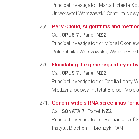
Principal investigator: Marta Elżbieta Ko
Uniwersytet Warszawski, Centrum Nowy
PerM-Cloud, ALgorithms and methods 
Call:
OPUS 7
, Panel:
NZ2
Principal investigator: dr Michał Okoniew
Politechnika Warszawska, Wydział Elektr
Elucidating the gene regulatory net
Call:
OPUS 7
, Panel:
NZ2
Principal investigator: dr Cecilia Lanny W
Międzynarodowy Instytut Biologii Molek
Genom-wide siRNA screenings for id
Call:
SONATA 7
, Panel:
NZ2
Principal investigator: dr Roman Józef 
Instytut Biochemii i Biofizyki PAN