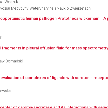
acka-Woszuk
ydział Medycyny Weterynaryjnej i Nauk o Zwierzętach
 opportunistic human pathogen Prototheca wickerhamii. A pi
i
 fragments in pleural effusion fluid for mass spectrometry
usław Domański
evaluation of complexes of ligands with serotonin receptor
dlewska
ve center of gamma-secretase and its interactions with sele