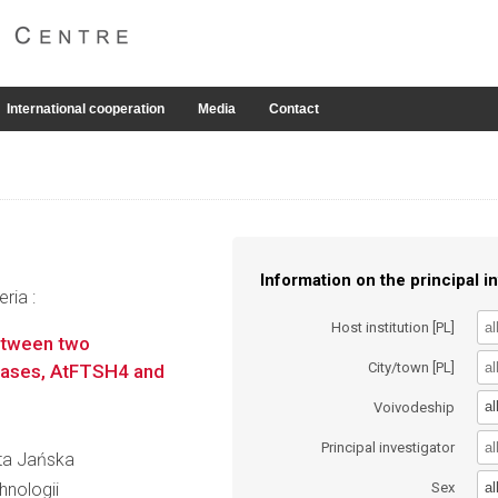
International cooperation
Media
Contact
Information on the principal in
ria :
Host institution [PL]
between two
City/town [PL]
eases, AtFTSH4 and
al
Voivodeship
Principal investigator
eta Jańska
al
hnologii
Sex