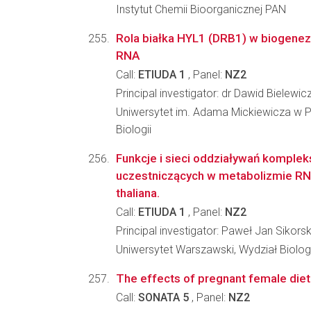
Instytut Chemii Bioorganicznej PAN
Rola białka HYL1 (DRB1) w biogenezi
RNA
Call:
ETIUDA 1
, Panel:
NZ2
Principal investigator: dr Dawid Bielewic
Uniwersytet im. Adama Mickiewicza w P
Biologii
Funkcje i sieci oddziaływań komple
uczestniczących w metabolizmie RN
thaliana.
Call:
ETIUDA 1
, Panel:
NZ2
Principal investigator: Paweł Jan Sikorsk
Uniwersytet Warszawski, Wydział Biologi
The effects of pregnant female diet 
Call:
SONATA 5
, Panel:
NZ2