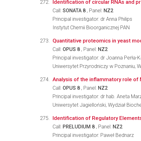
Identification of circular RNAs and pr
Call:
SONATA 8
, Panel:
NZ2
Principal investigator: dr Anna Philips
Instytut Chemii Bioorganicznej PAN
Quantitative proteomics in yeast m
Call:
OPUS 8
, Panel:
NZ2
Principal investigator: dr Joanna Perła-K
Uniwersytet Przyrodniczy w Poznaniu, Wyd
Analysis of the inflammatory role of
Call:
OPUS 8
, Panel:
NZ2
Principal investigator: dr hab. Aneta M
Uniwersytet Jagielloński, Wydział Biochem
Identification of Regulatory Elements
Call:
PRELUDIUM 8
, Panel:
NZ2
Principal investigator: Paweł Bednarz