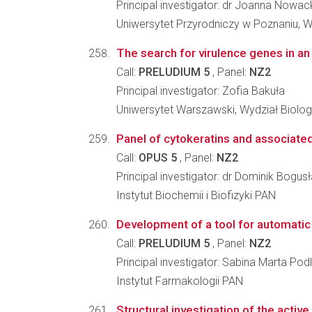
Principal investigator: dr Joanna Now
Uniwersytet Przyrodniczy w Poznaniu, W
The search for virulence genes in an
Call:
PRELUDIUM 5
, Panel:
NZ2
Principal investigator: Zofia Bakuła
Uniwersytet Warszawski, Wydział Biologi
Panel of cytokeratins and associated
Call:
OPUS 5
, Panel:
NZ2
Principal investigator: dr Dominik Bog
Instytut Biochemii i Biofizyki PAN
Development of a tool for automatic 
Call:
PRELUDIUM 5
, Panel:
NZ2
Principal investigator: Sabina Marta Po
Instytut Farmakologii PAN
Structural investigation of the acti