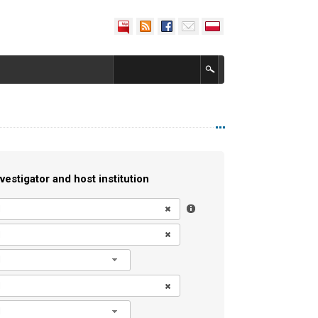
vestigator and host institution
l
l