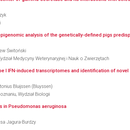
czyk
i
igenomic analysis of the genetically-defined pigs predisp
niew Świtoński
ydział Medycyny Weterynaryjnej i Nauk o Zwierzętach
I IFN-induced transcriptomes and identification of novel ISG
tonius Bluijssen (Bluyssen)
znaniu, Wydział Biologii
s in Pseudomonas aeruginosa
resa Jagura-Burdzy