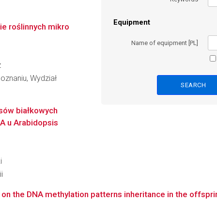
Equipment
e roślinnych mikro
Name of equipment [PL]
z
oznaniu, Wydział
ksów białkowych
A u Arabidopsis
i
i
on the DNA methylation patterns inheritance in the offspri