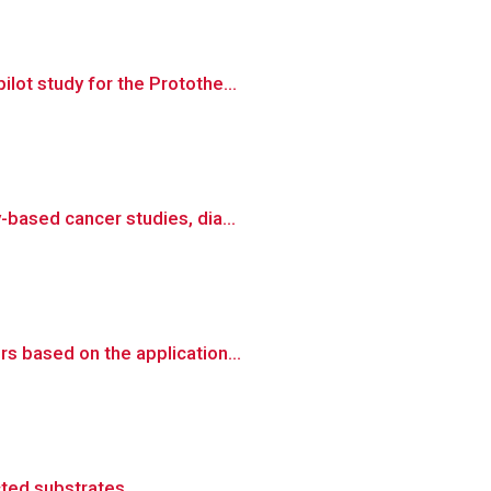
lot study for the Protothe...
-based cancer studies, dia...
s based on the application...
cted substrates.