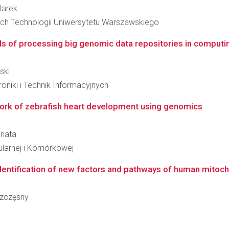
tlarek
ch Technologii Uniwersytetu Warszawskiego
of processing big genomic data repositories in computin
ski
oniki i Technik Informacyjnych
work of zebrafish heart development using genomics
inata
ularnej i Komórkowej
entification of new factors and pathways of human mitoc
Szczęsny