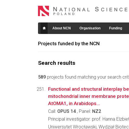
About NCN
Organisation
Funding
Projects funded by the NCN
Search results
589
projects found matching your search crite
Functional and structural interplay 
mitochondrial inner membrane prot
AtOMA1, in Arabidops...
Call:
OPUS 14
, Panel:
NZ2
Principal investigator: prof. Hanna Elżbi
Uniwersytet Wrocławski, Wydział Biotec