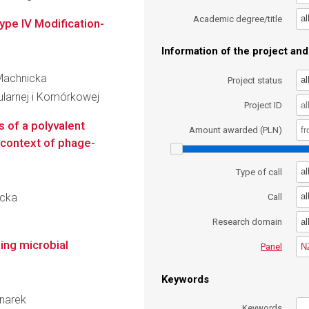
al
Academic degree/title
ype IV Modification-
Information of the project and 
 Machnicka
al
Project status
ularnej i Komórkowej
Project ID
s of a polyvalent
Amount awarded (PLN)
 context of phage-
al
Type of call
acka
al
Call
al
Research domain
ing microbial
N
Panel
Keywords
dnarek
Keywords