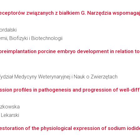
receptorów związanych z białkiem G. Narzędzia wspomaga
ordalski
ii, Biofizyki i Biotechnologii
 preimplantation porcine embryo development in relation to
ydział Medycyny Weterynaryjnej i Nauk o Zwierzętach
ion profiles in pathogenesis and progression of well-diffe
oczkowska
 Lekarski
estoration of the physiological expression of sodium iodide