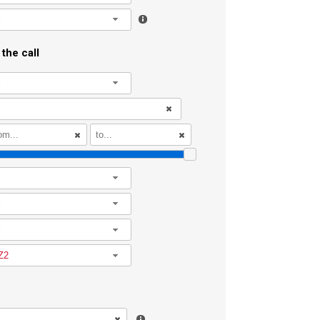
l
the call
l
l
l
l
Z2