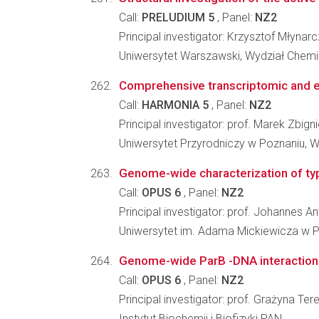
Call:
PRELUDIUM 5
, Panel:
NZ2
Principal investigator: Krzysztof Młynar
Uniwersytet Warszawski, Wydział Chemi
Comprehensive transcriptomic and ep
Call:
HARMONIA 5
, Panel:
NZ2
Principal investigator: prof. Marek Zbig
Uniwersytet Przyrodniczy w Poznaniu, W
Genome-wide characterization of type 
Call:
OPUS 6
, Panel:
NZ2
Principal investigator: prof. Johannes An
Uniwersytet im. Adama Mickiewicza w Po
Genome-wide ParB -DNA interaction
Call:
OPUS 6
, Panel:
NZ2
Principal investigator: prof. Grażyna Te
Instytut Biochemii i Biofizyki PAN