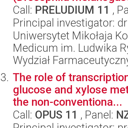
Call:
PRELUDIUM 11
, P
Principal investigator: 
Uniwersytet Mikołaja Ko
Medicum im. Ludwika R
Wydział Farmaceutyczn
The role of transcriptio
glucose and xylose met
the non-conventiona...
Call:
OPUS 11
, Panel:
N
Principal investigator: p