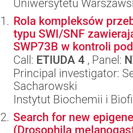
Uniwersytetu Warszaws
Rola kompleksów prze
typu SWI/SNF zawieraj
SWP73B w kontroli pod
Call:
ETIUDA 4
, Panel:
N
Principal investigator:
Sacharowski
Instytut Biochemii i Biof
Search for new epigeneti
(Drosophila melanogas