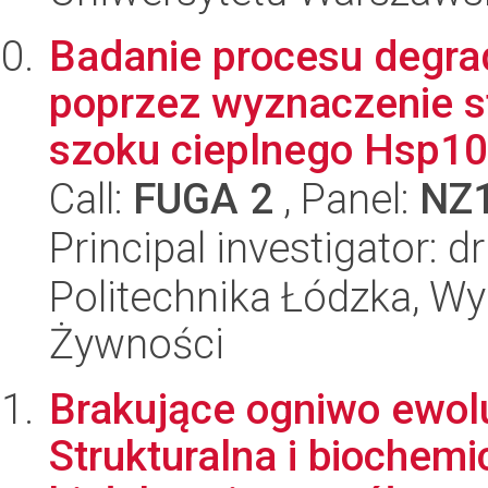
Badanie procesu degra
poprzez wyznaczenie st
szoku cieplnego Hsp10.
Call:
FUGA 2
, Panel:
NZ
Principal investigator: 
Politechnika Łódzka, Wyd
Żywności
Brakujące ogniwo ewol
Strukturalna i biochemi