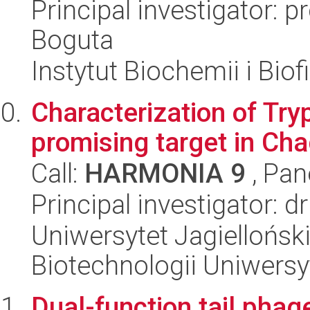
Principal investigator:
Boguta
Instytut Biochemii i Biof
Characterization of Tr
promising target in Ch
Call:
HARMONIA 9
, Pan
Principal investigator: 
Uniwersytet Jagiellońsk
Biotechnologii Uniwersy
Dual-function tail phag