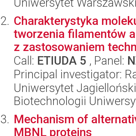
Uniwersytet Warszawski,
Charakterystyka mole
tworzenia filamentów a
z zastosowaniem techni
Call:
ETIUDA 5
, Panel:
N
Principal investigator: 
Uniwersytet Jagiellońsk
Biotechnologii Uniwersy
Mechanism of alternativ
MBNL proteins