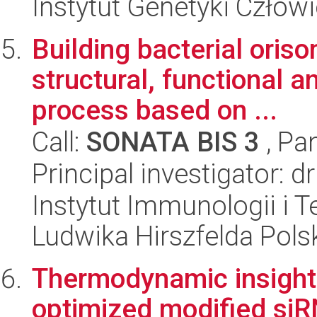
Instytut Genetyki Człow
Building bacterial oriso
structural, functional a
process based on ...
Call:
SONATA BIS 3
, Pa
Principal investigator: 
Instytut Immunologii i T
Ludwika Hirszfelda Pols
Thermodynamic insights 
optimized modified siR