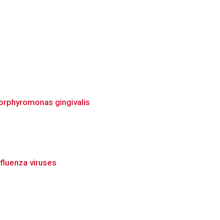
orphyromonas gingivalis
fluenza viruses