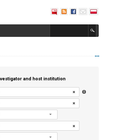
vestigator and host institution
l
l