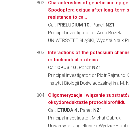
Characteristics of genetic and epige
Spodoptera exigua after long-term 
resistance to ca...
Call:
PRELUDIUM 10
, Panel:
NZ1
Principal investigator: dr Anna Bożek
UNIWERSYTET ŚLĄSKI, Wydział Nauk Pr
Interactions of the potassium chan
mitochondrial proteins
Call:
OPUS 10
, Panel:
NZ1
Principal investigator: dr Piotr Rajmund
Instytut Biologii Doświadczalnej im. M.
Oligomeryzacja i wiązanie substrat
oksydoreduktazie protochlorofilidu
Call:
ETIUDA 4
, Panel:
NZ1
Principal investigator: Michał Gabruk
Uniwersytet Jagielloński, Wydział Biochem