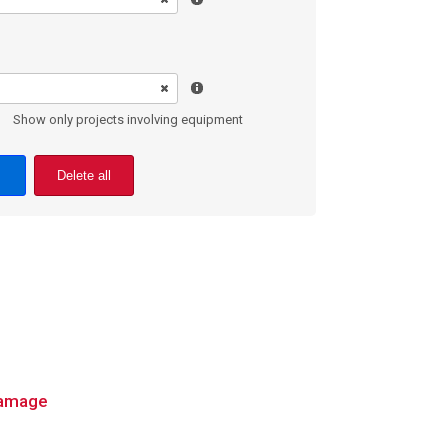
Show only projects involving equipment
Delete all
 damage