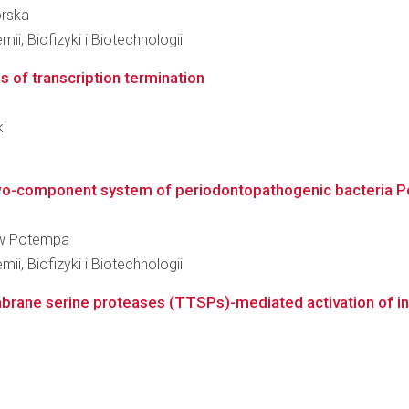
órska
ii, Biofizyki i Biotechnologii
of transcription termination
ki
 two-component system of periodontopathogenic bacteria P
ław Potempa
ii, Biofizyki i Biotechnologii
mbrane serine proteases (TTSPs)-mediated activation of in