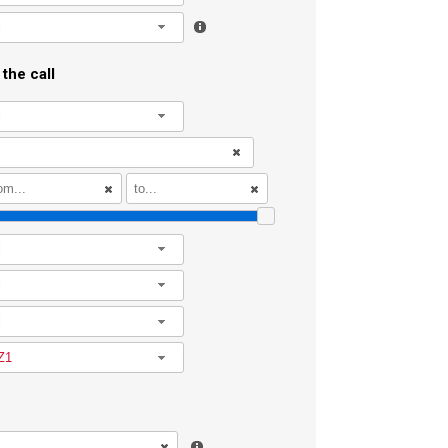
l
the call
l
l
l
l
Z1