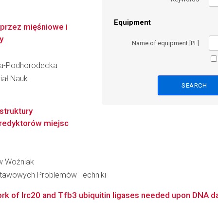
Equipment
 przez mięśniowe i
y
Name of equipment [PL]
wska-Podhorodecka
iał Nauk
truktury
predyktorów miejsc
aw Woźniak
stawowych Problemów Techniki
twork of Irc20 and Tfb3 ubiquitin ligases needed upon DNA