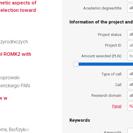
netic aspects of
al
Academic degree/title
selection toward
Information of the project and 
al
Project status
zyrodniczych
Project ID
nel ROMK2 with
Amount awarded (PLN)
al
Type of call
 Koprowski
al
Call
 Nenckiego PAN
al
Research domain
ów w
N
Panel
Keywords
ii, Biofizyki i
Keywords