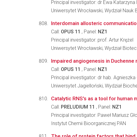
Principal investigator: dr Ewa Katarzyn
Uniwersytet Wrocławski, Wydział Nauk 
Interdomain allosteric communicatio
Call:
OPUS 11
, Panel:
NZ1
Principal investigator: prof. Artur Krężel
Uniwersytet Wrocławski, Wydział Biotec
Impaired angiogenesis in Duchenne m
Call:
OPUS 11
, Panel:
NZ1
Principal investigator: dr hab. Agnieszk
Uniwersytet Jagielloński, Wydział Biochem
Catalytic RNS's as a tool for human 
Call:
PRELUDIUM 11
, Panel:
NZ1
Principal investigator: Paweł Mariusz G
Instytut Chemii Bioorganicznej PAN
The role of protein factors that bind