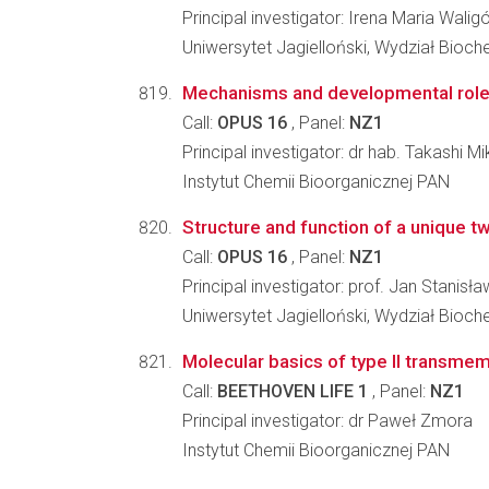
Principal investigator: Irena Maria Walig
Uniwersytet Jagielloński, Wydział Biochem
Mechanisms and developmental roles 
Call:
OPUS 16
, Panel:
NZ1
Principal investigator: dr hab. Takashi Mi
Instytut Chemii Bioorganicznej PAN
Structure and function of a unique
Call:
OPUS 16
, Panel:
NZ1
Principal investigator: prof. Jan Stanis
Uniwersytet Jagielloński, Wydział Biochem
Molecular basics of type II transme
Call:
BEETHOVEN LIFE 1
, Panel:
NZ1
Principal investigator: dr Paweł Zmora
Instytut Chemii Bioorganicznej PAN