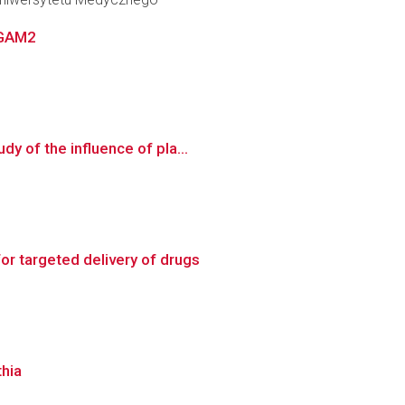
PGAM2
y of the influence of pla...
r targeted delivery of drugs
hia