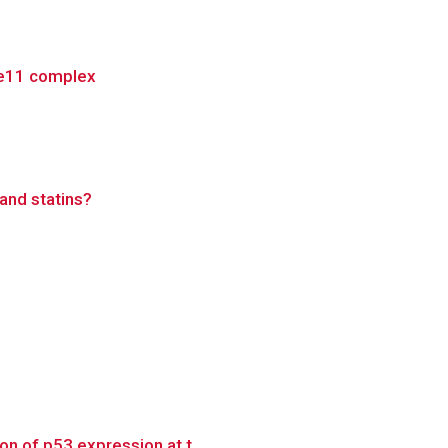
re11 complex
and statins?
n of p53 expression at t...