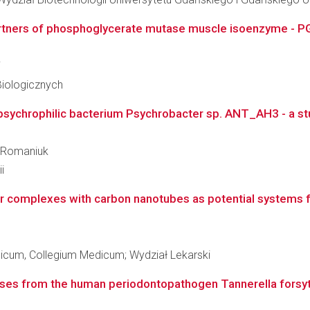
 partners of phosphoglycerate mutase muscle isoenzyme - 
i
Biologicznych
 psychrophilic bacterium Psychrobacter sp. ANT_AH3 - a stud
z Romaniuk
i
 complexes with carbon nanotubes as potential systems fo
dicum, Collegium Medicum; Wydział Lekarski
ases from the human periodontopathogen Tannerella forsyt