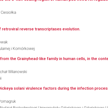
k Ciesiołka
 retroviral reverse transcriptases evolution.
Nowak
ularnej i Komórkowej
from the Grainyhead-like family in human cells, in the cont
ichał Wilanowski
i
keya solani virulence factors during the infection process
a-Pomagruk
 Wydział Biotechnologii Uniwersytetu Gdańskiego i Gdańskiego