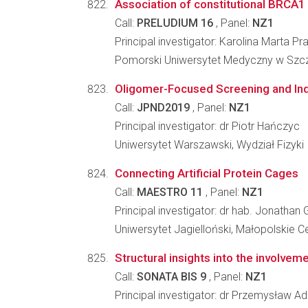
Association of constitutional BRCA1 
Call:
PRELUDIUM 16
, Panel:
NZ1
Principal investigator: Karolina Marta P
Pomorski Uniwersytet Medyczny w Szczec
Oligomer-Focused Screening and Ind
Call:
JPND2019
, Panel:
NZ1
Principal investigator: dr Piotr Hańczyc
Uniwersytet Warszawski, Wydział Fizyki
Connecting Artificial Protein Cages
Call:
MAESTRO 11
, Panel:
NZ1
Principal investigator: dr hab. Jonathan
Uniwersytet Jagielloński, Małopolskie C
Structural insights into the involveme
Call:
SONATA BIS 9
, Panel:
NZ1
Principal investigator: dr Przemysław A