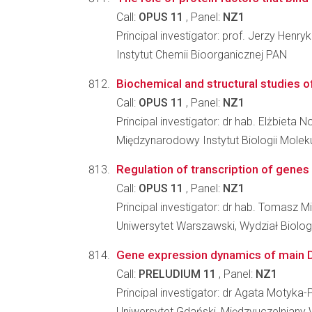
Call:
OPUS 11
, Panel:
NZ1
Principal investigator: prof. Jerzy Henry
Instytut Chemii Bioorganicznej PAN
Biochemical and structural studies of
Call:
OPUS 11
, Panel:
NZ1
Principal investigator: dr hab. Elżbieta 
Międzynarodowy Instytut Biologii Molek
Regulation of transcription of genes 
Call:
OPUS 11
, Panel:
NZ1
Principal investigator: dr hab. Tomasz M
Uniwersytet Warszawski, Wydział Biologi
Gene expression dynamics of main Dic
Call:
PRELUDIUM 11
, Panel:
NZ1
Principal investigator: dr Agata Motyk
Uniwersytet Gdański, Międzyuczelniany