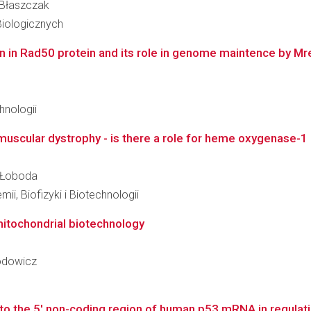
a Błaszczak
Biologicznych
n in Rad50 protein and its role in genome maintence by M
hnologii
uscular dystrophy - is there a role for heme oxygenase-1 
a Łoboda
ii, Biofizyki i Biotechnologii
mitochondrial biotechnology
łodowicz
 to the 5' non-coding region of human p53 mRNA in regulatio