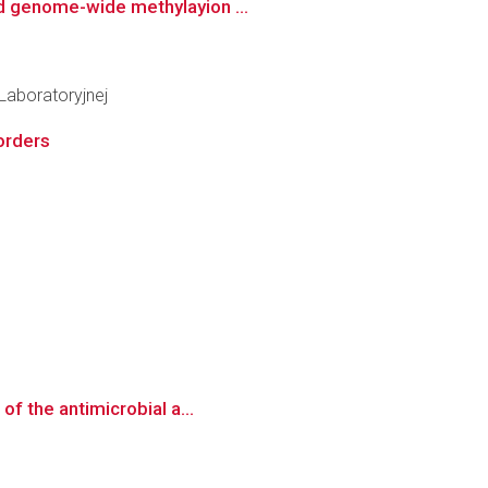
nd genome-wide methylayion ...
Laboratoryjnej
orders
of the antimicrobial a...