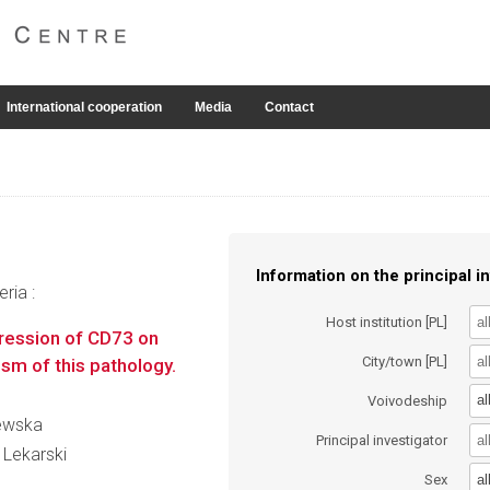
International cooperation
Media
Contact
Information on the principal in
ria :
Host institution [PL]
ression of CD73 on
City/town [PL]
sm of this pathology.
al
Voivodeship
jewska
Principal investigator
 Lekarski
al
Sex