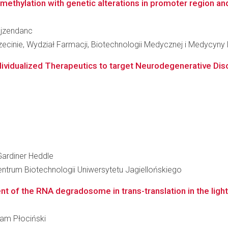
methylation with genetic alterations in promoter region a
rajzendanc
inie, Wydział Farmacji, Biotechnologii Medycznej i Medycyny 
ividualized Therapeutics to target Neurodegenerative Dis
 Gardiner Heddle
entrum Biotechnologii Uniwersytetu Jagiellońskiego
nt of the RNA degradosome in trans-translation in the light 
dam Płociński