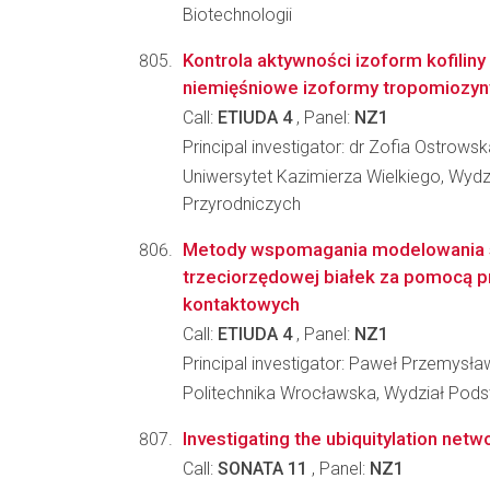
Biotechnologii
Kontrola aktywności izoform kofiliny
niemięśniowe izoformy tropomiozyn
Call:
ETIUDA 4
, Panel:
NZ1
Principal investigator: dr Zofia Ostro
Uniwersytet Kazimierza Wielkiego, Wydz
Przyrodniczych
Metody wspomagania modelowania s
trzeciorzędowej białek za pomocą 
kontaktowych
Call:
ETIUDA 4
, Panel:
NZ1
Principal investigator: Paweł Przemysł
Politechnika Wrocławska, Wydział Pod
Investigating the ubiquitylation ne
Call:
SONATA 11
, Panel:
NZ1