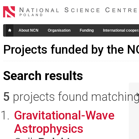
About NCN
Organisation
Funding
International cooper
Projects funded by the 
Search results
5
projects found matching 
I
Gravitational-Wave
Astrophysics