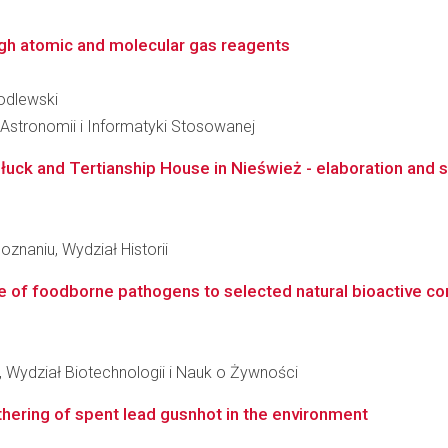
i
ugh atomic and molecular gas reagents
Godlewski
, Astronomii i Informatyki Stosowanej
 Słuck and Tertianship House in Nieśwież - elaboration and 
znaniu, Wydział Historii
e of foodborne pathogens to selected natural bioactive c
 Wydział Biotechnologii i Nauk o Żywności
athering of spent lead gusnhot in the environment