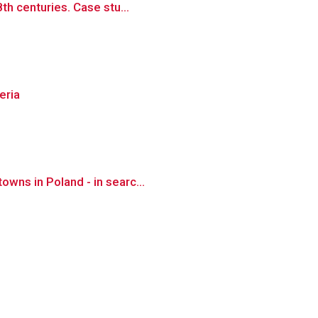
th centuries. Case stu...
eria
wns in Poland - in searc...