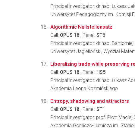
Principal investigator: dr hab. Łukasz J
Uniwersytet Pedagogiczny im. Komisji 
Algorithmic Nullstellensatz
Call:
OPUS 18
, Panel:
ST6
Principal investigator: dr hab. Bartłomie
Uniwersytet Jagielloński, Wydział Matem
Liberalizing trade while preserving 
Call:
OPUS 18
, Panel:
HS5
Principal investigator: dr hab. Łukasz 
Akademia Leona Koźmińskiego
Entropy, shadowing and attractors
Call:
OPUS 18
, Panel:
ST1
Principal investigator: prof. Piotr Macie
Akademia Górniczo-Hutnicza im. Stanis