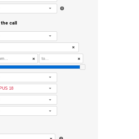
l
the call
l
l
PUS 18
l
l