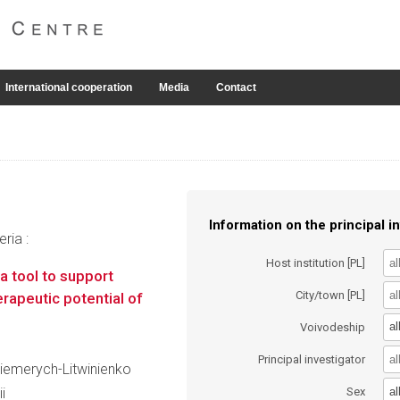
International cooperation
Media
Contact
Information on the principal in
ria :
Host institution [PL]
a tool to support
City/town [PL]
rapeutic potential of
al
Voivodeship
Principal investigator
 Ciemerych-Litwinienko
al
i
Sex