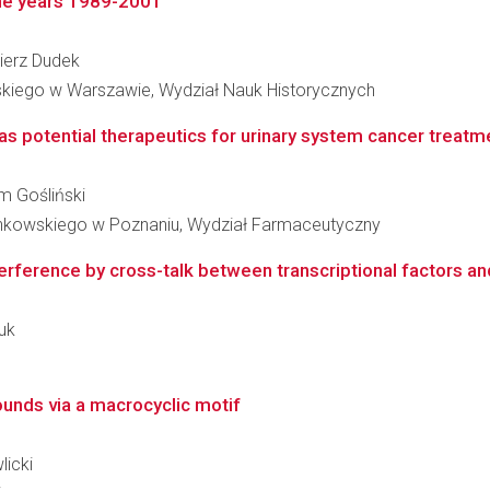
the years 1989-2001
mierz Dudek
skiego w Warszawie, Wydział Nauk Historycznych
s potential therapeutics for urinary system cancer treatm
am Gośliński
inkowskiego w Poznaniu, Wydział Farmaceutyczny
terference by cross-talk between transcriptional factors and 
ruk
unds via a macrocyclic motif
licki