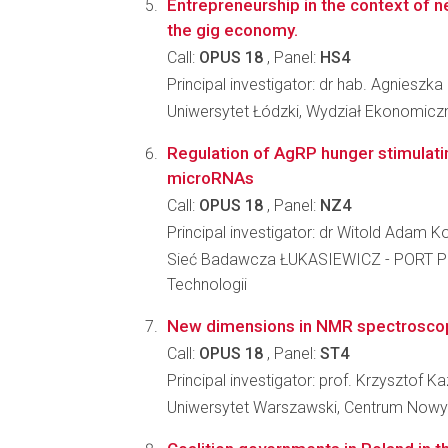
Entrepreneurship in the context of ne
the gig economy.
Call:
OPUS 18
, Panel:
HS4
Principal investigator: dr hab. Agniesz
Uniwersytet Łódzki, Wydział Ekonomicz
Regulation of AgRP hunger stimulati
microRNAs
Call:
OPUS 18
, Panel:
NZ4
Principal investigator: dr Witold Adam 
Sieć Badawcza ŁUKASIEWICZ - PORT Po
Technologii
New dimensions in NMR spectroscopy 
Call:
OPUS 18
, Panel:
ST4
Principal investigator: prof. Krzysztof K
Uniwersytet Warszawski, Centrum Nowy