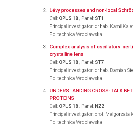
Lévy processes and non-local Schrö
Call:
OPUS 18
, Panel:
ST1
Principal investigator: dr hab. Kamil Kale
Politechnika Wrocławska
Complex analysis of oscillatory iner
crystalline lens
Call:
OPUS 18
, Panel:
ST7
Principal investigator: dr hab. Damian Si
Politechnika Wrocławska
UNDERSTANDING CROSS-TALK BE
PROTEINS
Call:
OPUS 18
, Panel:
NZ2
Principal investigator: prof. Małgorzata 
Politechnika Wrocławska