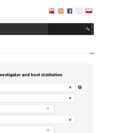
vestigator and host institution
l
l