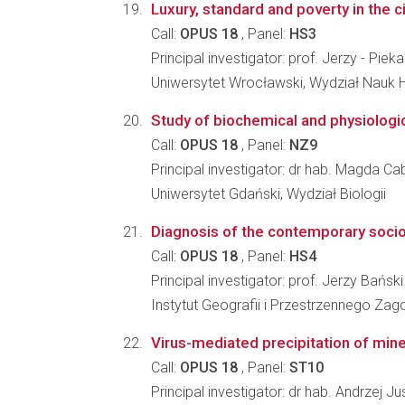
Luxury, standard and poverty in the c
Call:
OPUS 18
, Panel:
HS3
Principal investigator: prof. Jerzy - Pieka
Uniwersytet Wrocławski, Wydział Nauk 
Study of biochemical and physiologic
Call:
OPUS 18
, Panel:
NZ9
Principal investigator: dr hab. Magda Ca
Uniwersytet Gdański, Wydział Biologii
Diagnosis of the contemporary socio-e
Call:
OPUS 18
, Panel:
HS4
Principal investigator: prof. Jerzy Bański
Instytut Geografii i Przestrzennego Z
Virus-mediated precipitation of min
Call:
OPUS 18
, Panel:
ST10
Principal investigator: dr hab. Andrzej 