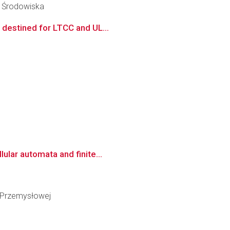
y Środowiska
 destined for LTCC and UL...
ular automata and finite...
i Przemysłowej