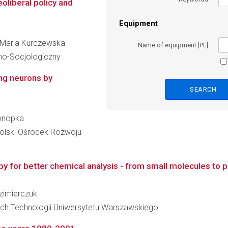
oliberal policy and
Equipment
ka Maria Kurczewska
Name of equipment [PL]
no-Socjologiczny
ng neurons by
Konopka
lski Ośrodek Rozwoju
for better chemical analysis - from small molecules to p
azimierczuk
ch Technologii Uniwersytetu Warszawskiego