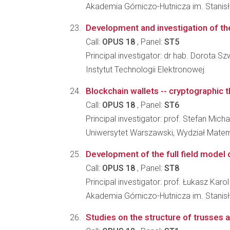
Akademia Górniczo-Hutnicza im. Stanisł
Development and investigation of the
Call:
OPUS 18
, Panel:
ST5
Principal investigator: dr hab. Dorota S
Instytut Technologii Elektronowej
Blockchain wallets -- cryptographic 
Call:
OPUS 18
, Panel:
ST6
Principal investigator: prof. Stefan Mic
Uniwersytet Warszawski, Wydział Matema
Development of the full field model o
Call:
OPUS 18
, Panel:
ST8
Principal investigator: prof. Łukasz Karo
Akademia Górniczo-Hutnicza im. Stanisła
Studies on the structure of trusses a