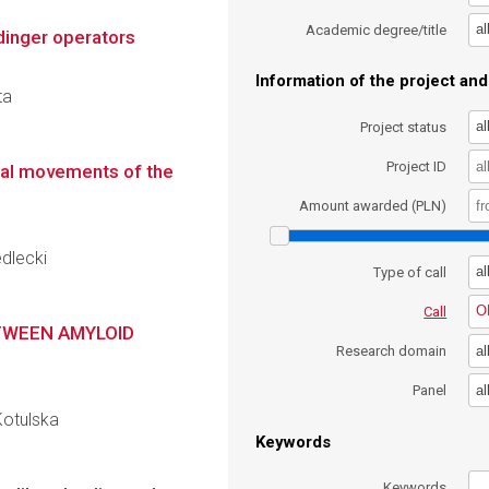
al
Academic degree/title
dinger operators
Information of the project and 
ta
al
Project status
Project ID
tial movements of the
Amount awarded (PLN)
edlecki
al
Type of call
O
Call
TWEEN AMYLOID
al
Research domain
al
Panel
Kotulska
Keywords
Keywords