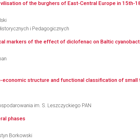
ivilisation of the burghers of East-Central Europe in 15th-18
lski
Historycznych i Pedagogicznych
al markers of the effect of diclofenac on Baltic cyanobact
ban
conomic structure and functional classification of small to
agospodarowania im. S. Leszczyckiego PAN
eral phases
Justyn Borkowski