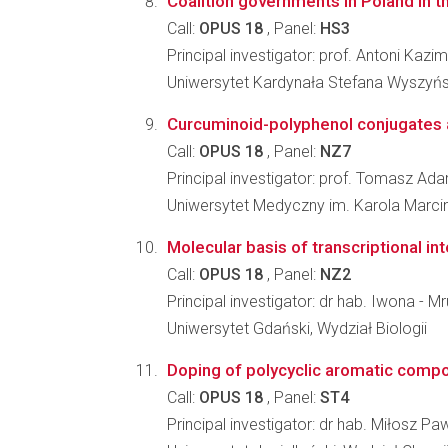
Coalition governments in Poland in 
Call:
OPUS 18
, Panel:
HS3
Principal investigator: prof. Antoni Kazi
Uniwersytet Kardynała Stefana Wyszyń
Curcuminoid-polyphenol conjugates a
Call:
OPUS 18
, Panel:
NZ7
Principal investigator: prof. Tomasz Ad
Uniwersytet Medyczny im. Karola Marc
Molecular basis of transcriptional in
Call:
OPUS 18
, Panel:
NZ2
Principal investigator: dr hab. Iwona - M
Uniwersytet Gdański, Wydział Biologii
Doping of polycyclic aromatic compo
Call:
OPUS 18
, Panel:
ST4
Principal investigator: dr hab. Miłosz Paw