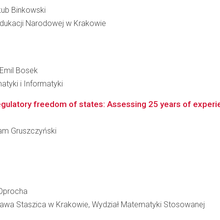
akub Binkowski
Edukacji Narodowej w Krakowie
j Emil Bosek
atyki i Informatyki
regulatory freedom of states: Assessing 25 years of exper
Adam Gruszczyński
j Oprocha
ława Staszica w Krakowie, Wydział Matematyki Stosowanej