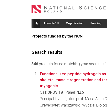
About NCN
Organisation
Funding
Projects funded by the NCN
Search results
346
projects found matching your search crite
Functionalized peptide hydrogels as 
skeletal muscle regeneration and the
myogenic...
Call:
OPUS 18
, Panel:
NZ5
Principal investigator: prof. Maria Anna
Uniwersytet Warszawski, Wydział Biologi