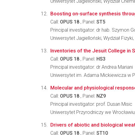
Uniwersytet Jagielloński, Wydział Chemi
Boosting on-surface synthesis thro
Call:
OPUS 18
, Panel:
ST5
Principal investigator: dr hab. Szymon 
Uniwersytet Jagielloński, Wydział Fizyki
Inventories of the Jesuit College in
Call:
OPUS 18
, Panel:
HS3
Principal investigator: dr Andrea Mariani
Uniwersytet im. Adama Mickiewicza w Po
Molecular and physiological respons
Call:
OPUS 18
, Panel:
NZ9
Principal investigator: prof. Dusan Misic
Uniwersytet Przyrodniczy we Wrocławiu,
Drivers of abiotic and biological we
Call:
OPUS 18
, Panel:
ST10