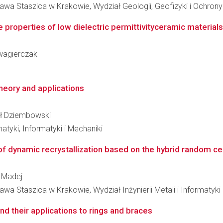
awa Staszica w Krakowie, Wydział Geologii, Geofizyki i Ochron
 properties of low dielectric permittivityceramic materials
zwagierczak
theory and applications
hał Dziembowski
tyki, Informatyki i Mechaniki
f dynamic recrystallization based on the hybrid random cell
l Madej
wa Staszica w Krakowie, Wydział Inżynierii Metali i Informatyk
nd their applications to rings and braces