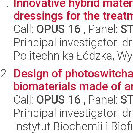
Innovative hybrid materi
dressings for the treatm
Call:
OPUS 16
, Panel:
S
Principal investigator: d
Politechnika Łódzka, W
Design of photoswitcha
biomaterials made of am
Call:
OPUS 16
, Panel:
S
Principal investigator: 
Instytut Biochemii i Biof