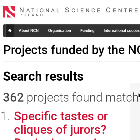
About NCN
Organisation
Funding
International cooper
Projects funded by the 
Search results
362
projects found matchin
I
Specific tastes or
cliques of jurors?