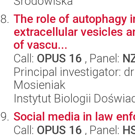
Środowiska
The role of autophagy in
extracellular vesicles a
of vascu...
Call:
OPUS 16
, Panel:
N
Principal investigator: 
Mosieniak
Instytut Biologii Doświ
Social media in law en
Call:
OPUS 16
, Panel:
H