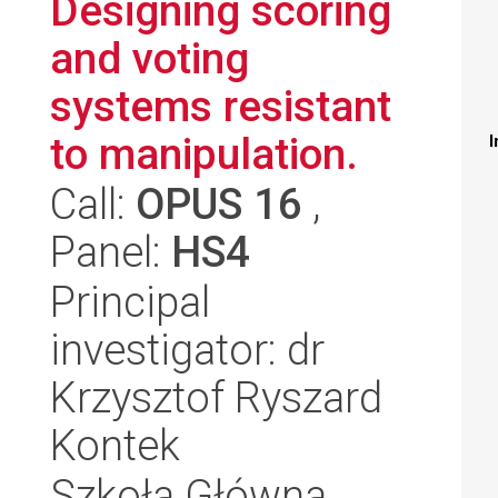
Designing scoring
and voting
systems resistant
to manipulation.
I
Call:
OPUS 16
,
Panel:
HS4
Principal
investigator: dr
Krzysztof Ryszard
Kontek
Szkoła Główna