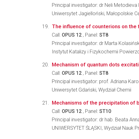
Principal investigator: dr Neli Metodi
Uniwersytet Jagielloński, Małopolskie C
The influence of counterions on the
Call:
OPUS 12
, Panel:
ST8
Principal investigator: dr Marta Kolasiń
Instytut Katalizy i Fizykochemii Powier
Mechanism of quantum dots excitatio
Call:
OPUS 12
, Panel:
ST8
Principal investigator: prof. Adriana Ka
Uniwersytet Gdański, Wydział Chemii
Mechanisms of the precipitation of b
Call:
OPUS 12
, Panel:
ST10
Principal investigator: dr hab. Beata Ann
UNIWERSYTET ŚLĄSKI, Wydział Nauk Pr