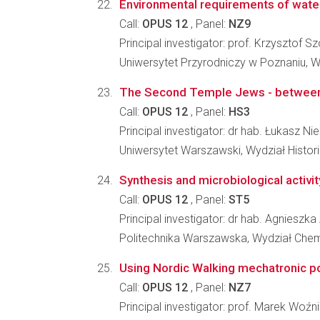
Environmental requirements of water 
Call:
OPUS 12
, Panel:
NZ9
Principal investigator: prof. Krzysztof S
Uniwersytet Przyrodniczy w Poznaniu, Wyd
The Second Temple Jews - between t
Call:
OPUS 12
, Panel:
HS3
Principal investigator: dr hab. Łukasz N
Uniwersytet Warszawski, Wydział Histori
Synthesis and microbiological activ
Call:
OPUS 12
, Panel:
ST5
Principal investigator: dr hab. Agnies
Politechnika Warszawska, Wydział Che
Using Nordic Walking mechatronic pol
Call:
OPUS 12
, Panel:
NZ7
Principal investigator: prof. Marek Woźn