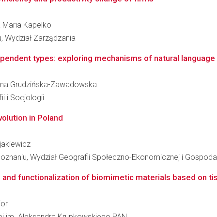
na Maria Kapelko
, Wydział Zarządzania
pendent types: exploring mechanisms of natural language 
a Anna Grudzińska-Zawadowska
i i Socjologii
volution in Poland
yjakiewicz
oznaniu, Wydział Geografii Społeczno-Ekonomicznej i Gospodar
 and functionalization of biomimetic materials based on tiss
jor
łowej im. Aleksandra Krupkowskiego PAN