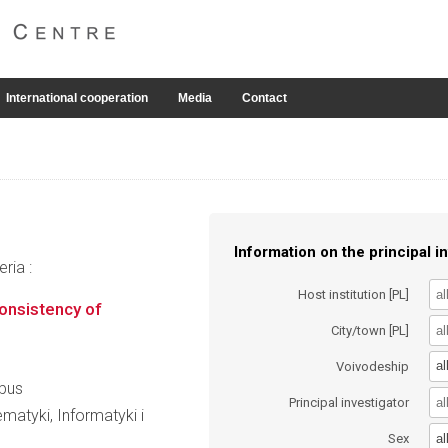
International cooperation
Media
Contact
Information on the principal in
ria :
Host institution [PL]
consistency of
City/town [PL]
al
Voivodeship
lbus
Principal investigator
matyki, Informatyki i
al
Sex