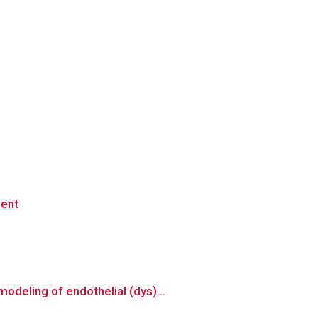
ment
deling of endothelial (dys)...