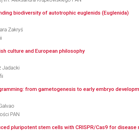
ding biodiversity of autotrophic euglenids (Euglenida)
bara Zakryś
i
ish culture and European philosophy
sz Jadacki
ii
rogramming: from gametogenesis to early embryo develop
 Galvao
ności PAN
ced pluripotent stem cells with CRISPR/Cas9 for disease mo