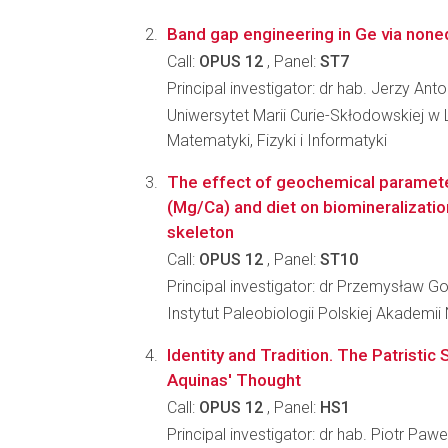
Band gap engineering in Ge via none
Call:
OPUS 12
, Panel:
ST7
Principal investigator: dr hab. Jerzy Anto
Uniwersytet Marii Curie-Skłodowskiej w L
Matematyki, Fizyki i Informatyki
The effect of geochemical paramet
(Mg/Ca) and diet on biomineralizati
skeleton
Call:
OPUS 12
, Panel:
ST10
Principal investigator: dr Przemysław G
Instytut Paleobiologii Polskiej Akademii
Identity and Tradition. The Patristi
Aquinas' Thought
Call:
OPUS 12
, Panel:
HS1
Principal investigator: dr hab. Piotr Paw