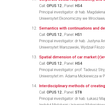
Call:
OPUS 12
, Panel:
HS4
Principal investigator: dr hab. Magdale
Uniwersytet Ekonomiczny we Wrocławiu
Semantics with continuations and de
Call:
OPUS 12
, Panel:
HS1
Principal investigator: dr hab. Justyn
Uniwersytet Warszawski, Wydział Filozofi
Spatial dimension of car market (r)e
Call:
OPUS 12
, Panel:
HS4
Principal investigator: prof. Tadeusz Str
Uniwersytet im. Adama Mickiewicza w P
Interdisciplinary methods of creating
Call:
OPUS 12
, Panel:
ST8
Principal investigator: dr hab. Łukasz Ma
Instytut Metalurgii i Inżynierii Materia