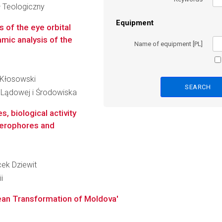
ł Teologiczny
Equipment
 of the eye orbital
amic analysis of the
Name of equipment [PL]
y Kłosowski
i Lądowej i Środowiska
, biological activity
iderophores and
cek Dziewit
i
ean Transformation of Moldova'