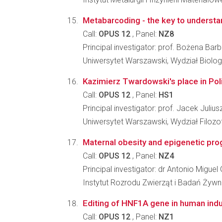
Metabarcoding - the key to understan
Call:
OPUS 12
, Panel:
NZ8
Principal investigator: prof. Bożena Bar
Uniwersytet Warszawski, Wydział Biologi
Kazimierz Twardowski's place in Pol
Call:
OPUS 12
, Panel:
HS1
Principal investigator: prof. Jacek Juliu
Uniwersytet Warszawski, Wydział Filozof
Maternal obesity and epigenetic p
Call:
OPUS 12
, Panel:
NZ4
Principal investigator: dr Antonio Miguel
Instytut Rozrodu Zwierząt i Badań Żyw
Editing of HNF1A gene in human indu
Call:
OPUS 12
, Panel:
NZ1