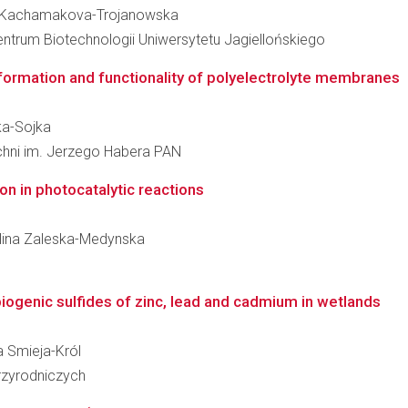
eva Kachamakova-Trojanowska
entrum Biotechnologii Uniwersytetu Jagiellońskiego
 formation and functionality of polyelectrolyte membranes
ska-Sojka
zchni im. Jerzego Habera PAN
n in photocatalytic reactions
rolina Zaleska-Medynska
iogenic sulfides of zinc, lead and cadmium in wetlands
a Smieja-Król
zyrodniczych