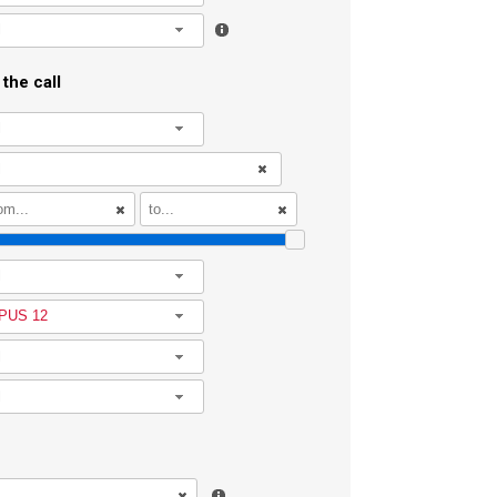
l
the call
l
l
PUS 12
l
l