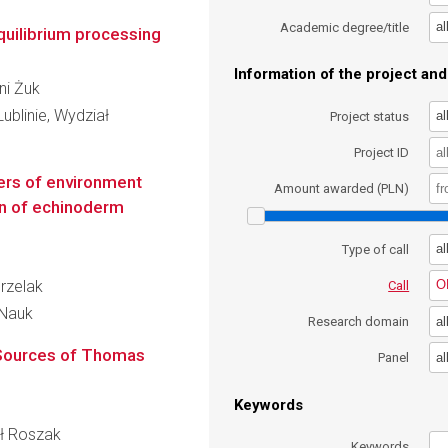
al
Academic degree/title
quilibrium processing
Information of the project and 
ni Żuk
ublinie, Wydział
al
Project status
Project ID
ers of environment
Amount awarded (PLN)
on of echinoderm
al
Type of call
orzelak
O
Call
 Nauk
al
Research domain
c Sources of Thomas
al
Panel
Keywords
eł Roszak
Keywords