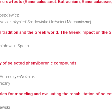
crowfoots (Ranunculus sect. Batrachium, Ranunculaceae, Pl
zoszkiewicz
ział Inżynierii Środowiska i Inżynierii Mechanicznej
radition and the Greek world. The Greek impact on the S
iesiołowski-Spano
i
ity of selected phenylboronic compounds
zka Adamczyk-Woźniak
miczny
es for modeling and evaluating the rehabilitation of selec
iewski