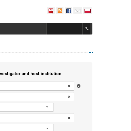
vestigator and host institution
l
l