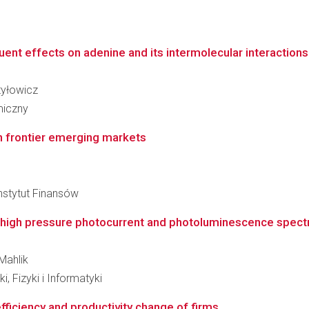
tuent effects on adenine and its intermolecular interactions
atyłowicz
miczny
in frontier emerging markets
nstytut Finansów
y high pressure photocurrent and photoluminescence spectr
 Mahlik
, Fizyki i Informatyki
efficiency and productivity change of firms