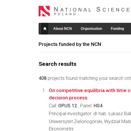
About NCN
Organisation
Funding
Projects funded by the NCN
Search results
408
projects found matching your search crite
On competitive equilibria with time 
decision process.
Call:
OPUS 12
, Panel:
HS4
Principal investigator: dr hab. Łukasz Ba
Uniwersytet Zielonogórski, Wydział Mate
Ekonometrii