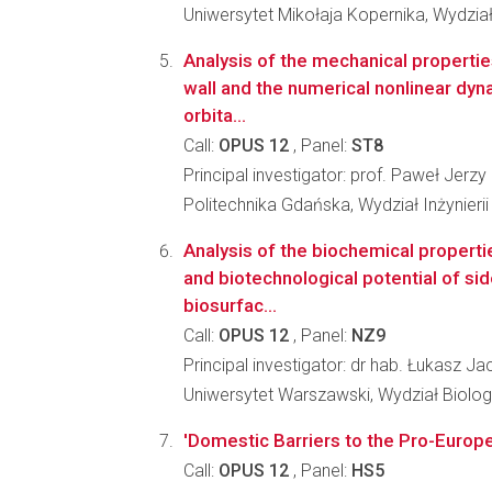
Uniwersytet Mikołaja Kopernika, Wydzia
Analysis of the mechanical properties
wall and the numerical nonlinear dyn
orbita...
Call:
OPUS 12
, Panel:
ST8
Principal investigator: prof. Paweł Jerz
Politechnika Gdańska, Wydział Inżynieri
Analysis of the biochemical properties
and biotechnological potential of s
biosurfac...
Call:
OPUS 12
, Panel:
NZ9
Principal investigator: dr hab. Łukasz Ja
Uniwersytet Warszawski, Wydział Biologi
'Domestic Barriers to the Pro-Europ
Call:
OPUS 12
, Panel:
HS5