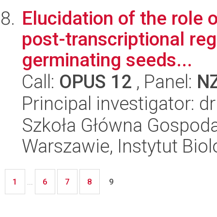
Elucidation of the rol
post-transcriptional re
germinating seeds...
Call:
OPUS 12
, Panel:
N
Principal investigator: 
Szkoła Główna Gospoda
Warszawie, Instytut Biol
1
6
7
8
...
9