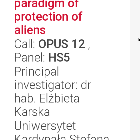
paradigm of
protection of
aliens
Call:
OPUS 12
,
I
Panel:
HS5
Principal
investigator: dr
hab. Elżbieta
Karska
Uniwersytet
Kardynała Stefana