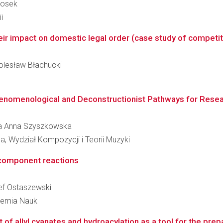
zosek
i
r impact on domestic legal order (case study of competit
Bolesław Błachucki
enomenological and Deconstructionist Pathways for Researc
ata Anna Szyszkowska
, Wydział Kompozycji i Teorii Muzyki
component reactions
zef Ostaszewski
ademia Nauk
f allyl cyanates and hydroacylation as a tool for the prepa