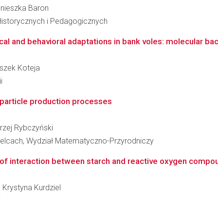
Agnieszka Baron
Historycznych i Pedagogicznych
cal and behavioral adaptations in bank voles: molecular bac
iszek Koteja
i
tiparticle production processes
drzej Rybczyński
elcach, Wydział Matematyczno-Przyrodniczy
of interaction between starch and reactive oxygen compoun
a Krystyna Kurdziel
i