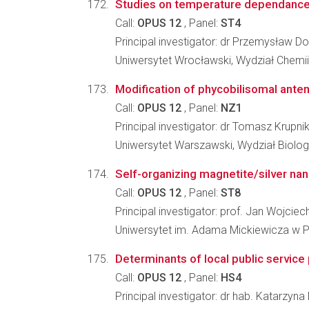
Studies on temperature dependance o
Call:
OPUS 12
, Panel:
ST4
Principal investigator: dr Przemysław Do
Uniwersytet Wrocławski, Wydział Chemii
Modification of phycobilisomal antenn
Call:
OPUS 12
, Panel:
NZ1
Principal investigator: dr Tomasz Krupni
Uniwersytet Warszawski, Wydział Biologi
Self-organizing magnetite/silver nan
Call:
OPUS 12
, Panel:
ST8
Principal investigator: prof. Jan Wojciec
Uniwersytet im. Adama Mickiewicza w
Determinants of local public service
Call:
OPUS 12
, Panel:
HS4
Principal investigator: dr hab. Katarzyn