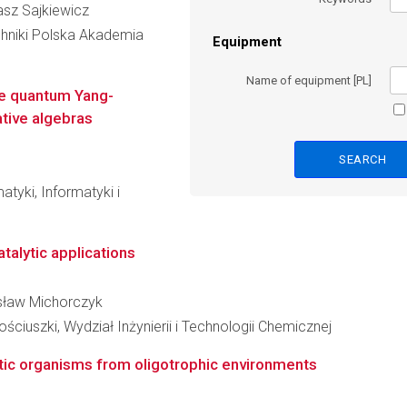
kasz Sajkiewicz
hniki Polska Akademia
Equipment
Name of equipment [PL]
he quantum Yang-
ative algebras
tyki, Informatyki i
atalytic applications
nisław Michorczyk
ciuszki, Wydział Inżynierii i Technologii Chemicznej
tic organisms from oligotrophic environments