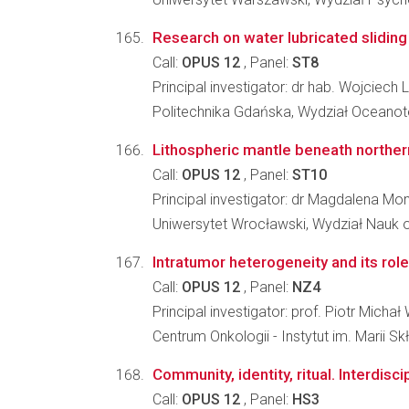
Research on water lubricated sliding
Call:
OPUS 12
, Panel:
ST8
Principal investigator: dr hab. Wojciech L
Politechnika Gdańska, Wydział Oceanote
Lithospheric mantle beneath northern
Call:
OPUS 12
, Panel:
ST10
Principal investigator: dr Magdalena M
Uniwersytet Wrocławski, Wydział Nauk o
Intratumor heterogeneity and its rol
Call:
OPUS 12
, Panel:
NZ4
Principal investigator: prof. Piotr Michał
Centrum Onkologii - Instytut im. Marii S
Community, identity, ritual. Interdisc
Call:
OPUS 12
, Panel:
HS3