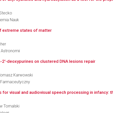
n Stecko
ademia Nauk
of extreme states of matter
cher
i Astronomii
lo-2'-deoxypurines on clustered DNA lesions repair
aw Tomasz Karwowski
ł Farmaceutyczny
r visual and audiovisual speech processing in infancy: the 
aw Tomalski
logii