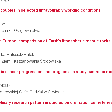
 couples in selected unfavourably working conditions
itwin
chniki i Okrętownictwa
 Europe: comparision of Earth's lithospheric mantle rocks 
onika Matusiak-Małek
 Ziemi i Kształtowania Środowiska
e in cancer progression and prognosis; a study based on mol
 Widłak
kłodowskiej-Curie, Oddział w Gliwicach
iplinary research pattern in studies on cremation cemeteries 