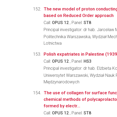
The new model of proton conducting 
based on Reduced Order approach
Call:
OPUS 12
, Panel:
ST8
Principal investigator: dr hab. Jarosław 
Politechnika Warszawska, Wydział Mecha
Lotnictwa
Polish expatriates in Palestine (193
Call:
OPUS 12
, Panel:
HS3
Principal investigator: dr hab. Elżbieta
Uniwersytet Warszawski, Wydział Nauk P
Międzynarodowych
The use of collagen for surface func
chemical methods of polycaprolacto
formed by electr...
Call:
OPUS 12
, Panel:
ST8