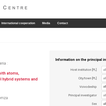
International cooperation
Media
Contact
Information on the principal in
ria :
Host institution [PL]
with atoms,
City/town [PL]
l hybrid systems and
al
Voivodeship
Principal investigator
Tomza
al
Sex