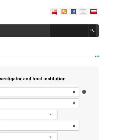
vestigator and host institution
l
l