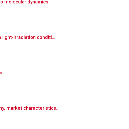
io molecular dynamics.
ght-irradiation conditi...
is
y, market characteristics...