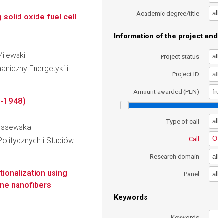
al
Academic degree/title
solid oxide fuel cell
Information of the project and 
Milewski
al
Project status
niczny Energetyki i
Project ID
Amount awarded (PLN)
9-1948)
al
Type of call
 Kossewska
O
Call
olitycznych i Studiów
al
Research domain
tionalization using
al
Panel
ne nanofibers
Keywords
Keywords