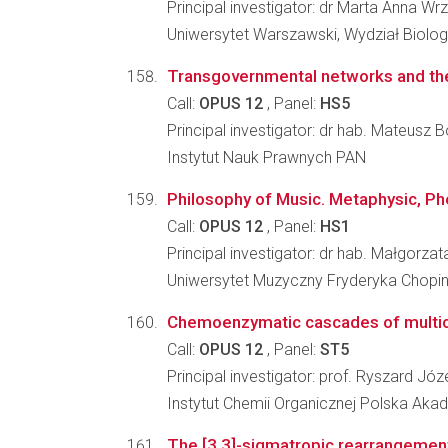
Principal investigator: dr Marta Anna Wr
Uniwersytet Warszawski, Wydział Biologi
Transgovernmental networks and thei
Call:
OPUS 12
, Panel:
HS5
Principal investigator: dr hab. Mateusz 
Instytut Nauk Prawnych PAN
Philosophy of Music. Metaphysic, Ph
Call:
OPUS 12
, Panel:
HS1
Principal investigator: dr hab. Małgorz
Uniwersytet Muzyczny Fryderyka Chopina
Chemoenzymatic cascades of multi
Call:
OPUS 12
, Panel:
ST5
Principal investigator: prof. Ryszard Jó
Instytut Chemii Organicznej Polska Ak
The [3,3]-sigmatropic rearrangement o