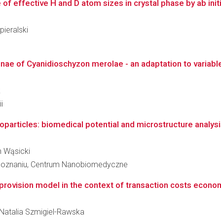
f effective H and D atom sizes in crystal phase by ab init
pieralski
ae of Cyanidioschyzon merolae - an adaptation to variable li
k
i
oparticles: biomedical potential and microstructure analys
h Wąsicki
 Poznaniu, Centrum Nanobiomedyczne
 provision model in the context of transaction costs econom
a Natalia Szmigiel-Rawska