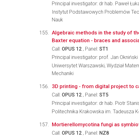
Principal investigator: dr hab. Paweł Łu
Instytut Podstawowych Problemów Tec
Nauk
Algebraic methods in the study of t
Baxter equation - braces and associ
Call:
OPUS 12
, Panel:
ST1
Principal investigator: prof. Jan Okniński
Uniwersytet Warszawski, Wydział Matema
Mechaniki
3D printing - from digital project to c
Call:
OPUS 12
, Panel:
ST5
Principal investigator: dr hab. Piotr Sta
Politechnika Krakowska im. Tadeusza Koś
Mortierellomycotina fungi as symbio
Call:
OPUS 12
, Panel:
NZ8