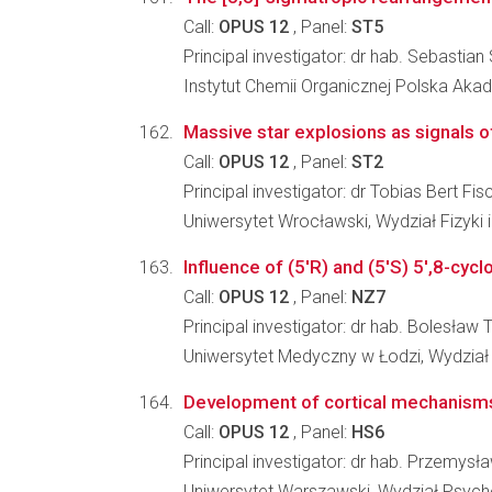
Call:
OPUS 12
, Panel:
ST5
Principal investigator: dr hab. Sebastia
Instytut Chemii Organicznej Polska Ak
Massive star explosions as signals 
Call:
OPUS 12
, Panel:
ST2
Principal investigator: dr Tobias Bert Fis
Uniwersytet Wrocławski, Wydział Fizyki 
Influence of (5'R) and (5'S) 5',8-cyc
Call:
OPUS 12
, Panel:
NZ7
Principal investigator: dr hab. Bolesł
Uniwersytet Medyczny w Łodzi, Wydzia
Development of cortical mechanisms fo
Call:
OPUS 12
, Panel:
HS6
Principal investigator: dr hab. Przemysł
Uniwersytet Warszawski, Wydział Psycho