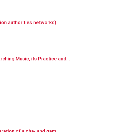
ion authorities networks)
hing Music, its Practice and...
ration of alpha- and gam...