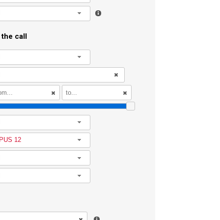
l
the call
l
l
PUS 12
l
l