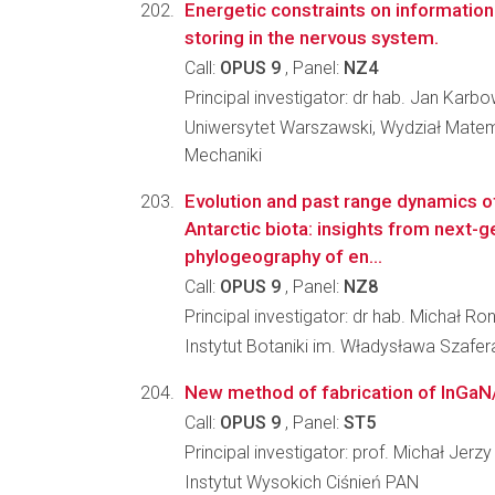
Energetic constraints on informatio
storing in the nervous system.
Call:
OPUS 9
, Panel:
NZ4
Principal investigator: dr hab. Jan Karbo
Uniwersytet Warszawski, Wydział Matema
Mechaniki
Evolution and past range dynamics of
Antarctic biota: insights from next-g
phylogeography of en...
Call:
OPUS 9
, Panel:
NZ8
Principal investigator: dr hab. Michał Ron
Instytut Botaniki im. Władysława Szafe
New method of fabrication of InGa
Call:
OPUS 9
, Panel:
ST5
Principal investigator: prof. Michał Jerz
Instytut Wysokich Ciśnień PAN