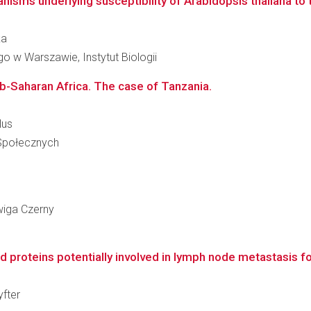
nisms underlying susceptibility of Arabidopsis thaliana to 
ka
 w Warszawie, Instytut Biologii
b-Saharan Africa. The case of Tanzania.
lus
 Społecznych
dwiga Czerny
 proteins potentially involved in lymph node metastasis for
yfter