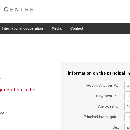
International cooperation
Media
Contact
Information on the principal in
ria :
Host institution [PL]
generation in the
City/town [PL]
al
Voivodeship
ewski
Principal investigator
al
Sex