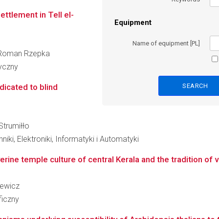
ttlement in Tell el-
Equipment
Name of equipment [PL]
ir Roman Rzepka
ryczny
dicated to blind
Strumiłło
iki, Elektroniki, Informatyki i Automatyki
erine temple culture of central Kerala and the tradition of 
lewicz
ficzny