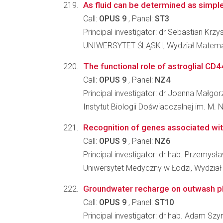
As fluid can be determined as simpl
Call:
OPUS 9
, Panel:
ST3
Principal investigator: dr Sebastian Krz
UNIWERSYTET ŚLĄSKI, Wydział Matematyk
The functional role of astroglial CD4
Call:
OPUS 9
, Panel:
NZ4
Principal investigator: dr Joanna Małg
Instytut Biologii Doświadczalnej im. M.
Recognition of genes associated with
Call:
OPUS 9
, Panel:
NZ6
Principal investigator: dr hab. Przemys
Uniwersytet Medyczny w Łodzi, Wydział 
Groundwater recharge on outwash pl
Call:
OPUS 9
, Panel:
ST10
Principal investigator: dr hab. Adam Sz