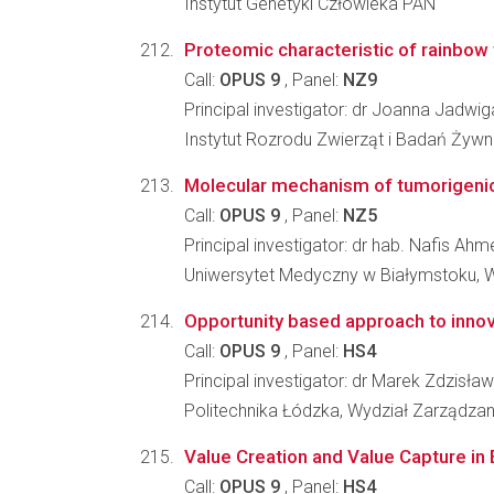
Instytut Genetyki Człowieka PAN
Proteomic characteristic of rainbow t
Call:
OPUS 9
, Panel:
NZ9
Principal investigator: dr Joanna Jadwi
Instytut Rozrodu Zwierząt i Badań Żyw
Molecular mechanism of tumorigenic 
Call:
OPUS 9
, Panel:
NZ5
Principal investigator: dr hab. Nafis A
Uniwersytet Medyczny w Białymstoku, W
Opportunity based approach to inno
Call:
OPUS 9
, Panel:
HS4
Principal investigator: dr Marek Zdzisła
Politechnika Łódzka, Wydział Zarządzania
Value Creation and Value Capture in 
Call:
OPUS 9
, Panel:
HS4