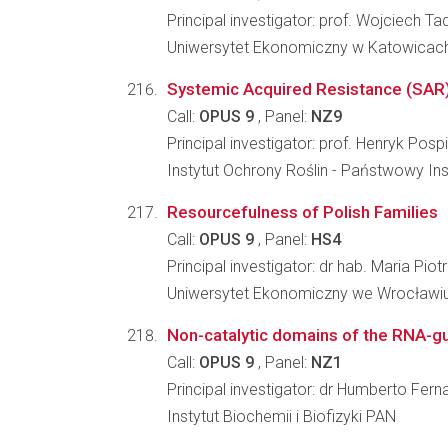
Principal investigator: prof. Wojciech 
Uniwersytet Ekonomiczny w Katowicach
Systemic Acquired Resistance (SAR) of
Call:
OPUS 9
, Panel:
NZ9
Principal investigator: prof. Henryk Posp
Instytut Ochrony Roślin - Państwowy In
Resourcefulness of Polish Families
Call:
OPUS 9
, Panel:
HS4
Principal investigator: dr hab. Maria Pio
Uniwersytet Ekonomiczny we Wrocławiu,
Non-catalytic domains of the RNA-
Call:
OPUS 9
, Panel:
NZ1
Principal investigator: dr Humberto Fer
Instytut Biochemii i Biofizyki PAN