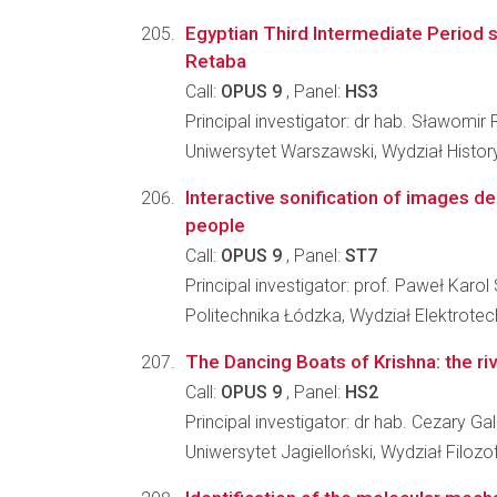
Egyptian Third Intermediate Period se
Retaba
Call:
OPUS 9
, Panel:
HS3
Principal investigator: dr hab. Sławom
Uniwersytet Warszawski, Wydział Histo
Interactive sonification of images de
people
Call:
OPUS 9
, Panel:
ST7
Principal investigator: prof. Paweł Karol 
Politechnika Łódzka, Wydział Elektrotechn
The Dancing Boats of Krishna: the riv
Call:
OPUS 9
, Panel:
HS2
Principal investigator: dr hab. Cezary Ga
Uniwersytet Jagielloński, Wydział Filozo