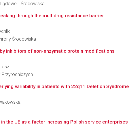
i Lądowej i Środowiska
reaking through the multidrug resistance barrier
ychlik
Ochrony Środowiska
o by inhibitors of non-enzymatic protein modifications
rtosz
k Przyrodniczych
erlying variability in patients with 22q11 Deletion Syndrome
Nowakowska
 in the UE as a factor increasing Polish service enterprise