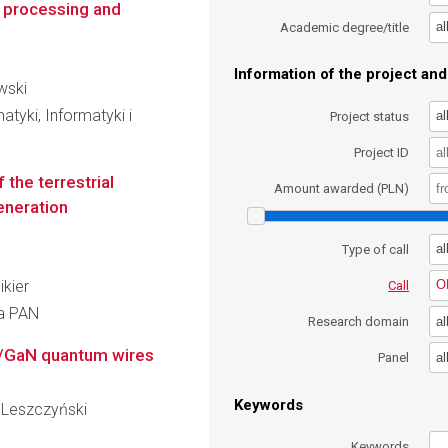
n processing and
al
Academic degree/title
Information of the project and 
wski
tyki, Informatyki i
al
Project status
Project ID
 the terrestrial
Amount awarded (PLN)
eneration
al
Type of call
ikier
O
Call
ra PAN
al
Research domain
N/GaN quantum wires
al
Panel
Keywords
y Leszczyński
Keywords