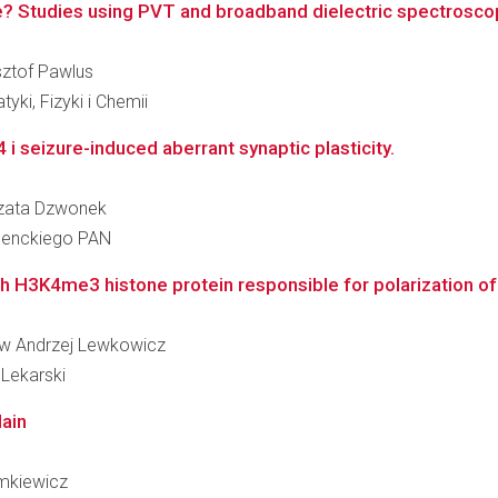
e? Studies using PVT and broadband dielectric spectrosco
ysztof Pawlus
i, Fizyki i Chemii
4 i seizure-induced aberrant synaptic plasticity.
orzata Dzwonek
 Nenckiego PAN
 H3K4me3 histone protein responsible for polarization of 
ław Andrzej Lewkowicz
Lekarski
ain
ymkiewicz