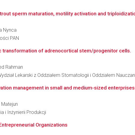
rout sperm maturation, motility activation and triploidizati
ga Nynca
ności PAN
transformation of adrenocortical stem/progenitor cells.
hmed Rahman
ydział Lekarski z Oddziałem Stomatologii i Oddziałem Nauczan
vation management in small and medium-sized enterprises
w Matejun
 i Inżynierii Produkcji
Entrepreneurial Organizations