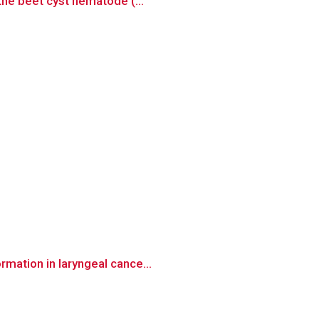
the beet cyst nematode (...
mation in laryngeal cance...