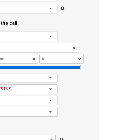
l
the call
l
l
PUS 9
l
l