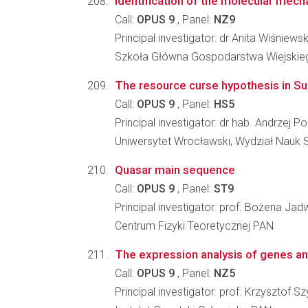
Identification of the molecular mecha
Call:
OPUS 9
, Panel:
NZ9
Principal investigator: dr Anita Wiśniews
Szkoła Główna Gospodarstwa Wiejskiego
The resource curse hypothesis in Su
Call:
OPUS 9
, Panel:
HS5
Principal investigator: dr hab. Andrzej Po
Uniwersytet Wrocławski, Wydział Nauk
Quasar main sequence
Call:
OPUS 9
, Panel:
ST9
Principal investigator: prof. Bożena Ja
Centrum Fizyki Teoretycznej PAN
The expression analysis of genes and
Call:
OPUS 9
, Panel:
NZ5
Principal investigator: prof. Krzysztof Sz