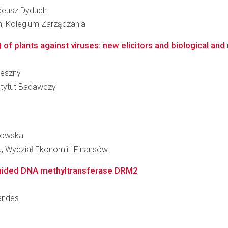
Tadeusz Dyduch
, Kolegium Zarządzania
 plants against viruses: new elicitors and biological and m
ieszny
stytut Badawczy
trowska
 Wydział Ekonomii i Finansów
guided DNA methyltransferase DRM2
nandes