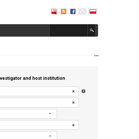
vestigator and host institution
l
l