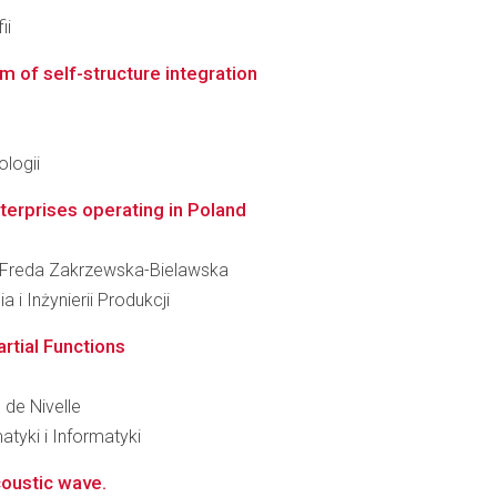
ii
 of self-structure integration
logii
nterprises operating in Poland
ka Freda Zakrzewska-Bielawska
 i Inżynierii Produkcji
artial Functions
 de Nivelle
tyki i Informatyki
coustic wave.