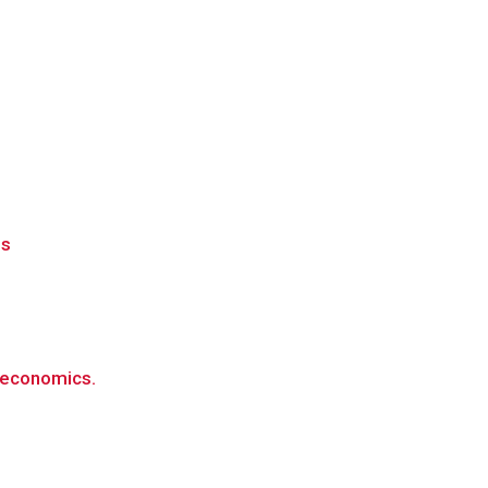
ns
d economics.