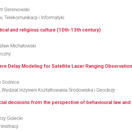
otr Dereniowski
i, Telekomunikacji i Informatyki
itical and religious culture (10th-13th century)
nisław Michałowski
ryczny
re Delay Modeling for Satellite Laser Ranging Observatio
ub Sośnica
Wydział Inżynierii Kształtowania Środowiska i Geodezji
icial decisions from the perspective of behavioural law an
erzy Golecki
nistracji