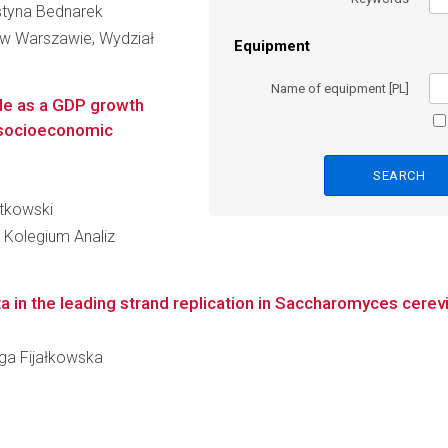
ystyna Bednarek
 w Warszawie, Wydział
Equipment
Name of equipment [PL]
ole as a GDP growth
r socioeconomic
itkowski
Kolegium Analiz
 in the leading strand replication in Saccharomyces cerevi
iga Fijałkowska