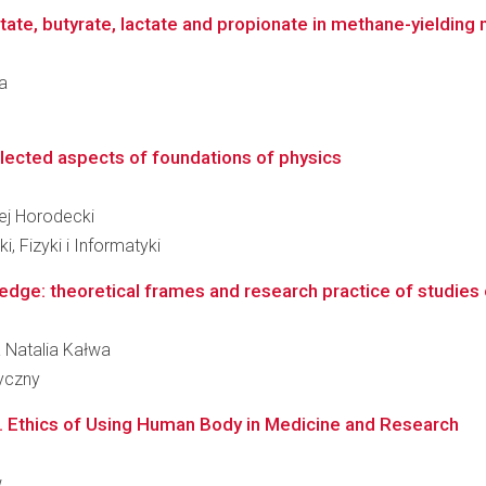
te, butyrate, lactate and propionate in methane-yielding 
ra
lected aspects of foundations of physics
zej Horodecki
, Fizyki i Informatyki
edge: theoretical frames and research practice of studies 
a Natalia Kałwa
ryczny
. Ethics of Using Human Body in Medicine and Research
w