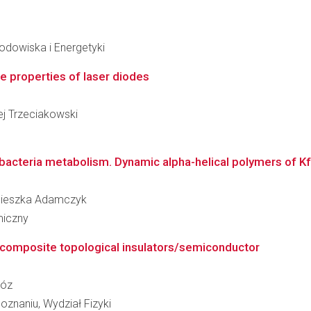
Środowiska i Energetyki
he properties of laser diodes
zej Trzeciakowski
bacteria metabolism. Dynamic alpha-helical polymers of Kfr-
Agnieszka Adamczyk
miczny
ocomposite topological insulators/semiconductor
róz
znaniu, Wydział Fizyki