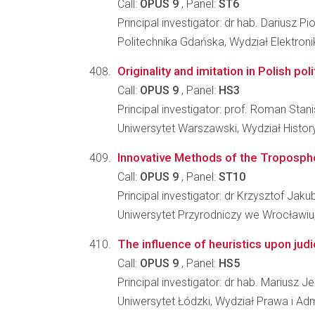
Call:
OPUS 9
, Panel:
ST6
Principal investigator: dr hab. Dariusz Pi
Politechnika Gdańska, Wydział Elektronik
Originality and imitation in Polish pol
Call:
OPUS 9
, Panel:
HS3
Principal investigator: prof. Roman Sta
Uniwersytet Warszawski, Wydział Histo
Innovative Methods of the Troposphe
Call:
OPUS 9
, Panel:
ST10
Principal investigator: dr Krzysztof Jak
Uniwersytet Przyrodniczy we Wrocławiu, 
The influence of heuristics upon jud
Call:
OPUS 9
, Panel:
HS5
Principal investigator: dr hab. Mariusz J
Uniwersytet Łódzki, Wydział Prawa i Admi