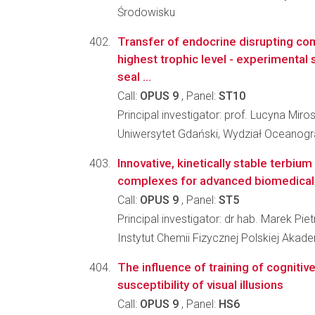
Środowisku
Transfer of endocrine disrupting c
highest trophic level - experimental 
seal ...
Call:
OPUS 9
, Panel:
ST10
Principal investigator: prof. Lucyna Mi
Uniwersytet Gdański, Wydział Oceanograf
Innovative, kinetically stable terbiu
complexes for advanced biomedical
Call:
OPUS 9
, Panel:
ST5
Principal investigator: dr hab. Marek Pie
Instytut Chemii Fizycznej Polskiej Akad
The influence of training of cognitiv
susceptibility of visual illusions
Call:
OPUS 9
, Panel:
HS6