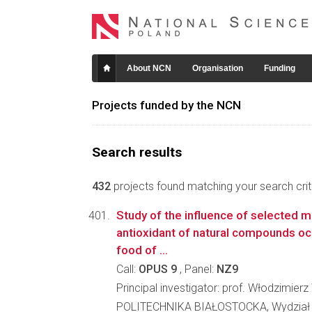
About NCN
Organisation
Funding
Projects funded by the NCN
Search results
432
projects found matching your search crite
Study of the influence of selected m
antioxidant of natural compounds oc
food of ...
Call:
OPUS 9
, Panel:
NZ9
Principal investigator: prof. Włodzimie
POLITECHNIKA BIAŁOSTOCKA, Wydział 