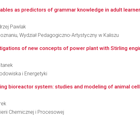
ables as predictors of grammar knowledge in adult learners 
ndrzej Pawlak
oznaniu, Wydział Pedagogiczno-Artystyczny w Kaliszu
igations of new concepts of power plant with Stirling engin
Stanek
Środowiska i Energetyki
ing bioreactor system: studies and modeling of animal cel
arek
ierii Chemicznej i Procesowej