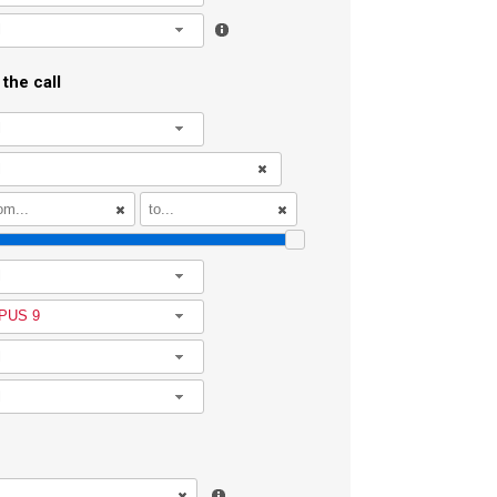
l
the call
l
l
PUS 9
l
l