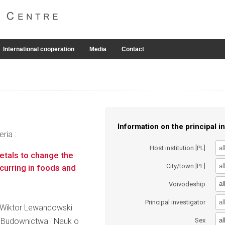
International cooperation
Media
Contact
Information on the principal in
ria :
Host institution [PL]
etals to change the
City/town [PL]
curring in foods and
al
Voivodeship
Principal investigator
rz Wiktor Lewandowski
al
Budownictwa i Nauk o
Sex