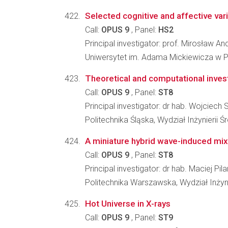
Selected cognitive and affective vari
Call:
OPUS 9
, Panel:
HS2
Principal investigator: prof. Mirosław A
Uniwersytet im. Adama Mickiewicza w P
Theoretical and computational invest
Call:
OPUS 9
, Panel:
ST8
Principal investigator: dr hab. Wojciech 
Politechnika Śląska, Wydział Inżynierii 
A miniature hybrid wave-induced mix
Call:
OPUS 9
, Panel:
ST8
Principal investigator: dr hab. Maciej Pil
Politechnika Warszawska, Wydział Inżyn
Hot Universe in X-rays
Call:
OPUS 9
, Panel:
ST9