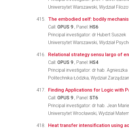
Uniwersytet Warszawski, Wydział Filozof
The embodied self: bodily mechanism
Call:
OPUS 9
, Panel:
HS6
Principal investigator: dr Hubert Suszek
Uniwersytet Warszawski, Wydział Psycho
Relational strategy sensu largo of e
Call:
OPUS 9
, Panel:
HS4
Principal investigator: dr hab. Agniesz
Politechnika Łódzka, Wydział Zarządzania
Finding Applications for Logic with P
Call:
OPUS 9
, Panel:
ST6
Principal investigator: dr hab. Jean Marie
Uniwersytet Wrocławski, Wydział Matema
Heat transfer intensification using a