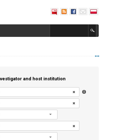
vestigator and host institution
l
l