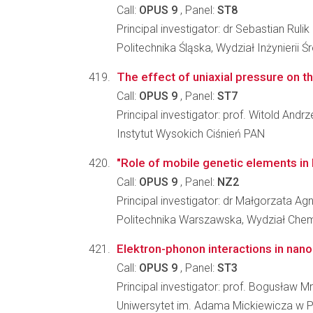
Call:
OPUS 9
, Panel:
ST8
Principal investigator: dr Sebastian Rulik
Politechnika Śląska, Wydział Inżynierii 
The effect of uniaxial pressure on t
Call:
OPUS 9
, Panel:
ST7
Principal investigator: prof. Witold Andr
Instytut Wysokich Ciśnień PAN
"Role of mobile genetic elements in 
Call:
OPUS 9
, Panel:
NZ2
Principal investigator: dr Małgorzata 
Politechnika Warszawska, Wydział Che
Elektron-phonon interactions in nan
Call:
OPUS 9
, Panel:
ST3
Principal investigator: prof. Bogusław M
Uniwersytet im. Adama Mickiewicza w Po