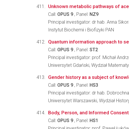
Unknown metabolic pathways of aceta
Call:
OPUS 9
, Panel:
NZ9
Principal investigator: dr hab. Anna Siko
Instytut Biochemii i Biofizyki PAN
Quantum information approach to se
Call:
OPUS 9
, Panel:
ST2
Principal investigator: prof. Michał Andr
Uniwersytet Gdański, Wydział Matematyki
Gender history as a subject of knowl
Call:
OPUS 9
, Panel:
HS3
Principal investigator: dr hab. Dobrochn
Uniwersytet Warszawski, Wydział Histo
Body, Person, and Informed Consent
Call:
OPUS 9
, Panel:
HS1
Principal investigator: prof. Paweł Łukó