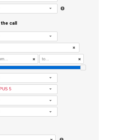
l
the call
l
l
PUS 5
l
l