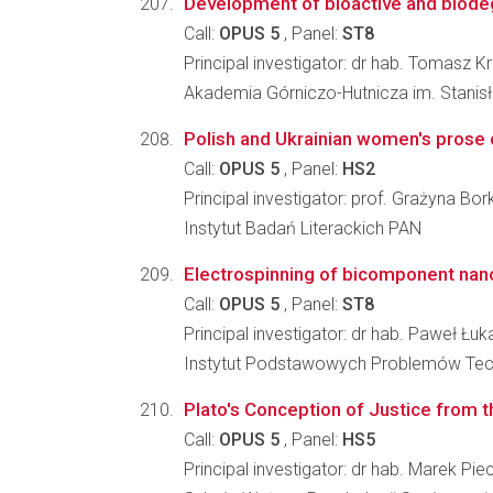
Development of bioactive and biodeg
Call:
OPUS 5
, Panel:
ST8
Principal investigator: dr hab. Tomasz 
Akademia Górniczo-Hutnicza im. Stanisła
Polish and Ukrainian women's prose 
Call:
OPUS 5
, Panel:
HS2
Principal investigator: prof. Grażyna B
Instytut Badań Literackich PAN
Electrospinning of bicomponent nanof
Call:
OPUS 5
, Panel:
ST8
Principal investigator: dr hab. Paweł Łu
Instytut Podstawowych Problemów Tec
Plato's Conception of Justice from 
Call:
OPUS 5
, Panel:
HS5
Principal investigator: dr hab. Marek Pi