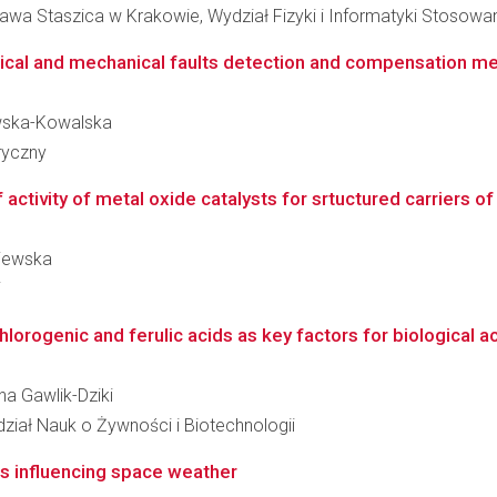
awa Staszica w Krakowie, Wydział Fizyki i Informatyki Stosowa
cal and mechanical faults detection and compensation meth
łowska-Kowalska
ryczny
 activity of metal oxide catalysts for srtuctured carriers of
ojewska
i
hlorogenic and ferulic acids as key factors for biological act
yna Gawlik-Dziki
dział Nauk o Żywności i Biotechnologii
rs influencing space weather