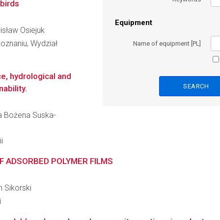
 birds
Equipment
nisław Osiejuk
oznaniu, Wydział
Name of equipment [PL]
e, hydrological and
ability.
ata Bożena Suska-
i
F ADSORBED POLYMER FILMS
n Sikorski
i