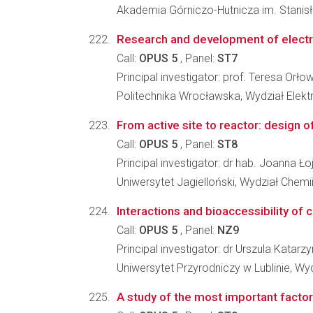
Akademia Górniczo-Hutnicza im. Stanisł
Research and development of electri
Call:
OPUS 5
, Panel:
ST7
Principal investigator: prof. Teresa Or
Politechnika Wrocławska, Wydział Elekt
From active site to reactor: design of
Call:
OPUS 5
, Panel:
ST8
Principal investigator: dr hab. Joanna Ł
Uniwersytet Jagielloński, Wydział Chemi
Interactions and bioaccessibility of c
Call:
OPUS 5
, Panel:
NZ9
Principal investigator: dr Urszula Katarz
Uniwersytet Przyrodniczy w Lublinie, Wy
A study of the most important facto