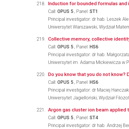
Induction for bounded formulas and it
Call:
OPUS 5
, Panel:
ST1
Principal investigator: dr hab. Leszek A
Uniwersytet Warszawski, Wydział Matema
Collective memory, collective identi
Call:
OPUS 5
, Panel:
HS6
Principal investigator: dr hab. Małgorza
Uniwersytet im. Adama Mickiewicza w Po
Do you know that you do not know? 
Call:
OPUS 5
, Panel:
HS6
Principal investigator: dr Maciej Hancza
Uniwersytet Jagielloński, Wydział Filozo
Argon gas cluster ion beam applied t
Call:
OPUS 5
, Panel:
ST4
Principal investigator: dr hab. Andrzej Be