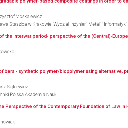
radable polymer-based composite coatings in order to enh
Krzysztof Moskalewicz
wa Staszica w Krakowie, Wydział Inżynierii Metali i Informatyk
of the interwar period- perspective of the (Central)-Euro
orkowska
ibers - synthetic polymer/biopolymer using alternative, pr
kasz Sajkiewicz
hniki Polska Akademia Nauk
the Perspective of the Contemporary Foundation of Law in
echowiak