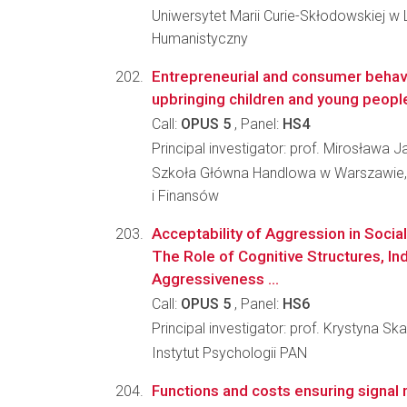
Uniwersytet Marii Curie-Skłodowskiej w L
Humanistyczny
Entrepreneurial and consumer behavi
upbringing children and young people 
Call:
OPUS 5
, Panel:
HS4
Principal investigator: prof. Mirosława 
Szkoła Główna Handlowa w Warszawie,
i Finansów
Acceptability of Aggression in Social 
The Role of Cognitive Structures, Ind
Aggressiveness ...
Call:
OPUS 5
, Panel:
HS6
Principal investigator: prof. Krystyna S
Instytut Psychologii PAN
Functions and costs ensuring signal re