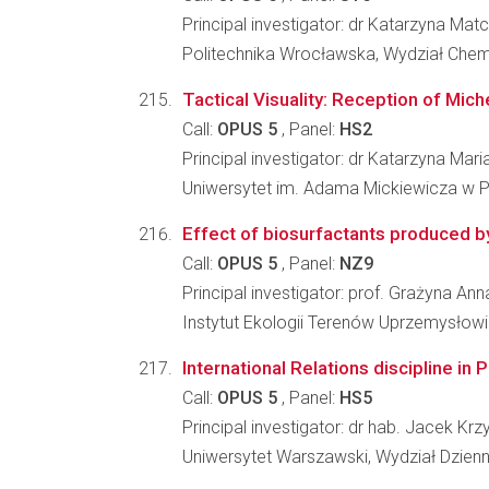
Principal investigator: dr Katarzyna Mat
Politechnika Wrocławska, Wydział Che
Tactical Visuality: Reception of Mic
Call:
OPUS 5
, Panel:
HS2
Principal investigator: dr Katarzyna Mar
Uniwersytet im. Adama Mickiewicza w 
Effect of biosurfactants produced by
Call:
OPUS 5
, Panel:
NZ9
Principal investigator: prof. Grażyna An
Instytut Ekologii Terenów Uprzemysłow
International Relations discipline in 
Call:
OPUS 5
, Panel:
HS5
Principal investigator: dr hab. Jacek Kr
Uniwersytet Warszawski, Wydział Dzienn