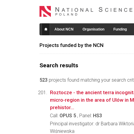
About NCN
Organisation
Funding
Projects funded by the NCN
Search results
523
projects found matching your search crite
Roztocze - the ancient terra incogni
micro-region in the area of Ulów in 
prehistor...
Call:
OPUS 5
, Panel:
HS3
Principal investigator: dr Barbara Wikto
Wiśniewska