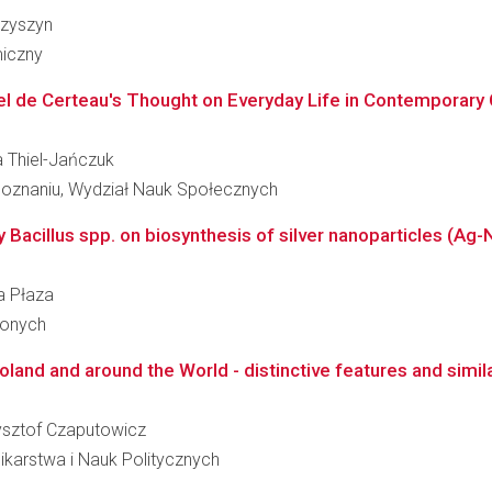
czyszyn
miczny
hel de Certeau's Thought on Everyday Life in Contemporary 
ia Thiel-Jańczuk
Poznaniu, Wydział Nauk Społecznych
 Bacillus spp. on biosynthesis of silver nanoparticles (Ag-
na Płaza
ionych
Poland and around the World - distinctive features and simila
zysztof Czaputowicz
ikarstwa i Nauk Politycznych