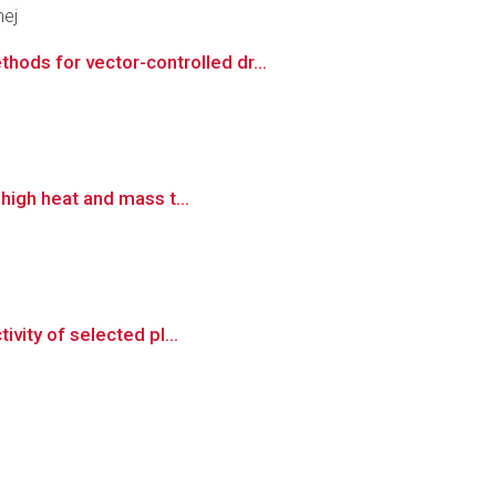
nej
ods for vector-controlled dr...
 high heat and mass t...
ivity of selected pl...