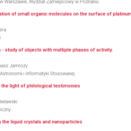
 w Warszawie, Wydział Zamiejscowy w Poznaniu
tion of small organic molecules on the surface of platinum
era
i
 - study of objects with multiple phases of activity.
Tomasz Jamrozy
, Astronomii i Informatyki Stosowanej
 the light of philological testimonies
Bielawski
giczny
the liquid crystals and nanoparticles