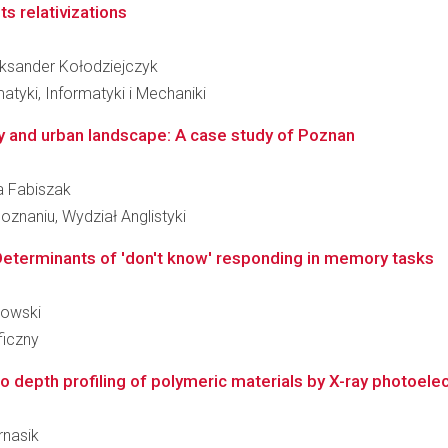
s relativizations
leksander Kołodziejczyk
tyki, Informatyki i Mechaniki
ty and urban landscape: A case study of Poznan
ta Fabiszak
znaniu, Wydział Anglistyki
Determinants of 'don't know' responding in memory tasks
kowski
ficzny
o depth profiling of polymeric materials by X-ray photoel
rnasik