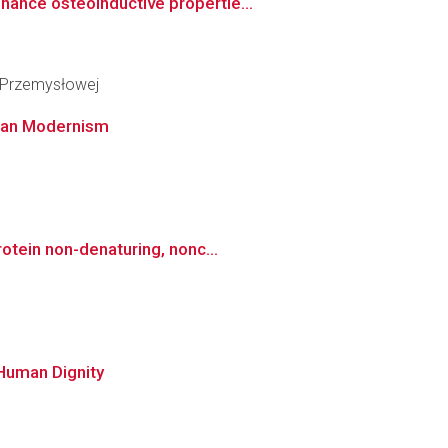
ance osteoinductive propertie...
i Przemysłowej
pean Modernism
otein non-denaturing, nonc...
 Human Dignity