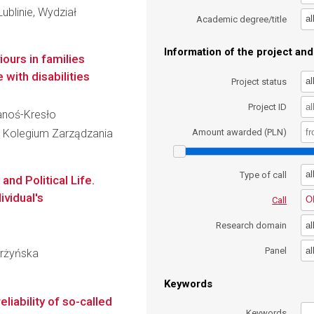
ublinie, Wydział
al
Academic degree/title
Information of the project and 
ours in families
with disabilities
al
Project status
Project ID
Janoś-Kresło
 Kolegium Zarządzania
Amount awarded (PLN)
al
Type of call
and Political Life.
ividual's
O
Call
al
Research domain
al
Panel
karżyńska
Keywords
liability of so-called
Keywords