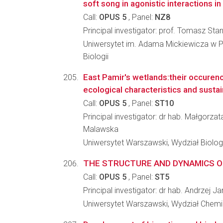
soft song in agonistic interactions in
Call:
OPUS 5
, Panel:
NZ8
Principal investigator: prof. Tomasz Sta
Uniwersytet im. Adama Mickiewicza w P
Biologii
East Pamir's wetlands:their occurenc
ecological characteristics and sustain
Call:
OPUS 5
, Panel:
ST10
Principal investigator: dr hab. Małgorz
Malawska
Uniwersytet Warszawski, Wydział Biologi
THE STRUCTURE AND DYNAMICS O
Call:
OPUS 5
, Panel:
ST5
Principal investigator: dr hab. Andrzej Ja
Uniwersytet Warszawski, Wydział Chemi