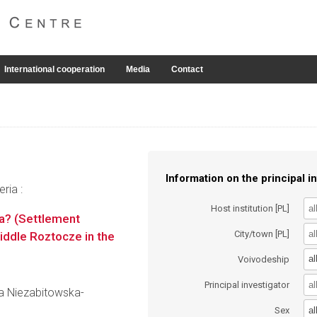
International cooperation
Media
Contact
Information on the principal in
ria :
Host institution [PL]
ta? (Settlement
City/town [PL]
Middle Roztocze in the
al
Voivodeship
Principal investigator
ria Niezabitowska-
al
Sex