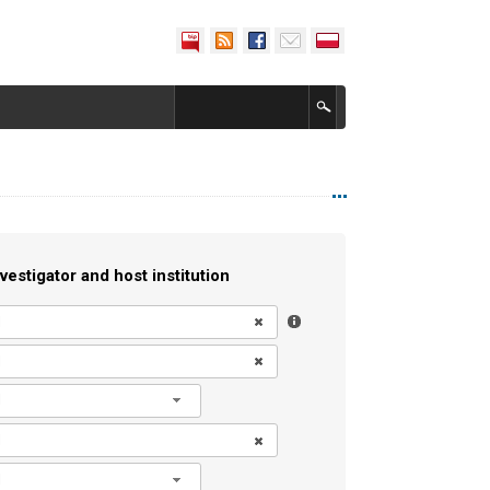
vestigator and host institution
l
l