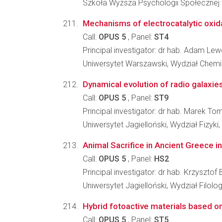
Szkoła Wyższa Psychologii Społecznej
Mechanisms of electrocatalytic oxida
Call:
OPUS 5
, Panel:
ST4
Principal investigator: dr hab. Adam Lew
Uniwersytet Warszawski, Wydział Chemi
Dynamical evolution of radio galaxies
Call:
OPUS 5
, Panel:
ST9
Principal investigator: dr hab. Marek 
Uniwersytet Jagielloński, Wydział Fizyki
Animal Sacrifice in Ancient Greece in
Call:
OPUS 5
, Panel:
HS2
Principal investigator: dr hab. Krzysztof 
Uniwersytet Jagielloński, Wydział Filolo
Hybrid fotoactive materials based on 
Call:
OPUS 5
, Panel:
ST5