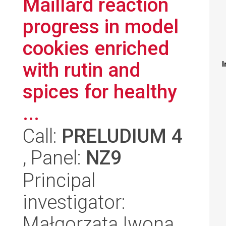
Maillard reaction
progress in model
cookies enriched
with rutin and
I
spices for healthy
...
Call:
PRELUDIUM 4
, Panel:
NZ9
Principal
investigator:
Małgorzata Iwona