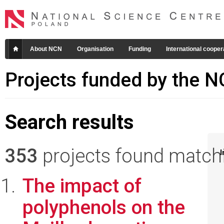
About NCN
Organisation
Funding
International cooper
Projects funded by the 
Search results
353
projects found matchin
I
The impact of
polyphenols on the