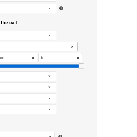
l
the call
l
l
l
l
l