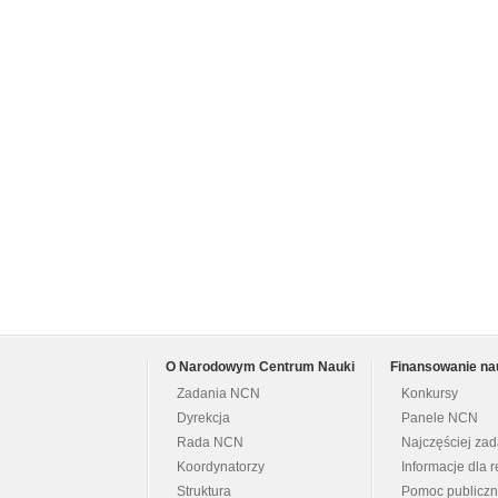
O Narodowym Centrum Nauki
Finansowanie na
Zadania NCN
Konkursy
Dyrekcja
Panele NCN
Rada NCN
Najczęściej za
Koordynatorzy
Informacje dla r
Struktura
Pomoc publicz