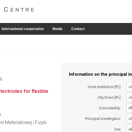
International cooperation
Media
Contact
Information on the principal in
a :
Host institution [PL]
lectrodes for flexible
City/town [PL]
al
Voivodeship
i
Principal investigator
ii Materiałowej i Fizyki
al
Sex