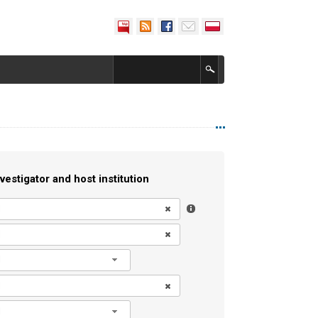
vestigator and host institution
l
l