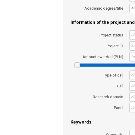
al
Academic degree/title
Information of the project and 
al
Project status
Project ID
Amount awarded (PLN)
al
Type of call
al
Call
al
Research domain
al
Panel
Keywords
Keywords