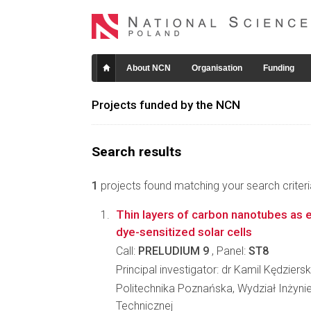
About NCN
Organisation
Funding
Projects funded by the NCN
Search results
1
projects found matching your search criteri
Thin layers of carbon nanotubes as e
dye-sensitized solar cells
Call:
PRELUDIUM 9
, Panel:
ST8
Principal investigator: dr Kamil Kędziersk
Politechnika Poznańska, Wydział Inżynier
Technicznej