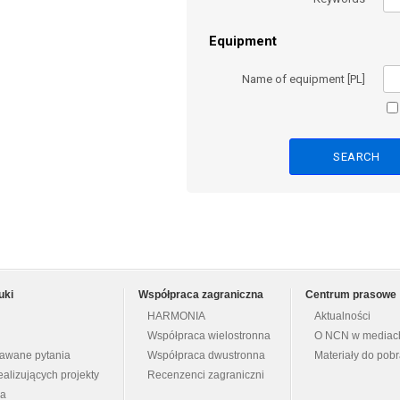
Equipment
Name of equipment [PL]
uki
Współpraca zagraniczna
Centrum prasowe
HARMONIA
Aktualności
Współpraca wielostronna
O NCN w mediac
dawane pytania
Współpraca dwustronna
Materiały do pob
ealizujących projekty
Recenzenci zagraniczni
na