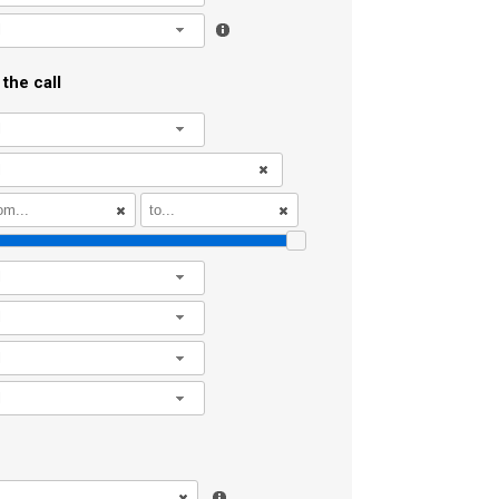
l
the call
l
l
l
l
l