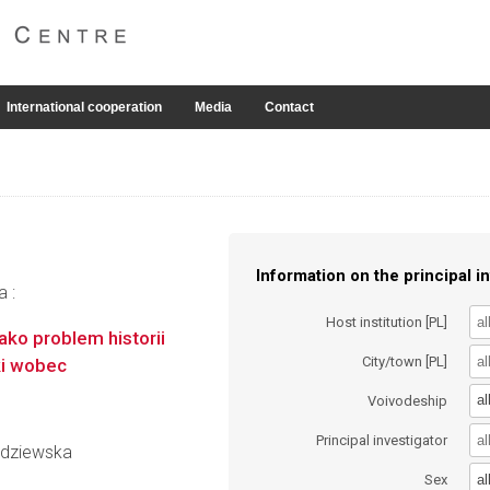
International cooperation
Media
Contact
Information on the principal in
a :
Host institution [PL]
jako problem historii
City/town [PL]
ki wobec
al
Voivodeship
Principal investigator
iedziewska
al
Sex