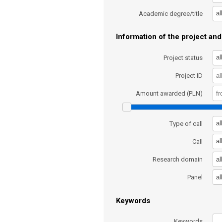
al
Academic degree/title
Information of the project and 
al
Project status
Project ID
Amount awarded (PLN)
al
Type of call
al
Call
al
Research domain
al
Panel
Keywords
Keywords