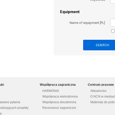
Equipment
Name of equipment [PL]
uki
Współpraca zagraniczna
Centrum prasowe
HARMONIA
Aktualności
Współpraca wielostronna
O NCN w mediac
dawane pytania
Współpraca dwustronna
Materiały do pob
ealizujących projekty
Recenzenci zagraniczni
na