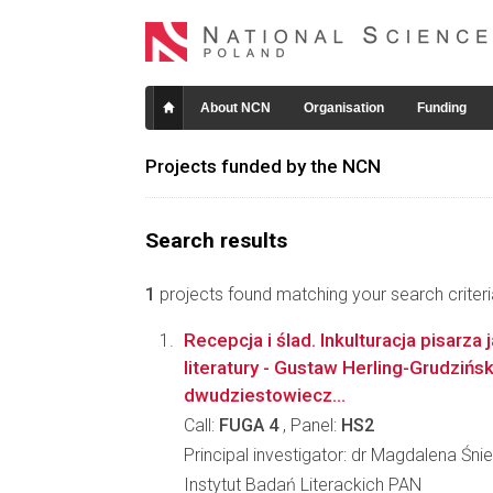
About NCN
Organisation
Funding
Projects funded by the NCN
Search results
1
projects found matching your search criteri
Recepcja i ślad. Inkulturacja pisarza 
literatury - Gustaw Herling-Grudzińs
dwudziestowiecz...
Call:
FUGA 4
, Panel:
HS2
Principal investigator: dr Magdalena Śn
Instytut Badań Literackich PAN