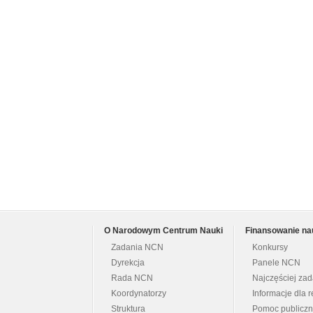
O Narodowym Centrum Nauki
Finansowanie na
Zadania NCN
Konkursy
Dyrekcja
Panele NCN
Rada NCN
Najczęściej za
Koordynatorzy
Informacje dla r
Struktura
Pomoc publicz