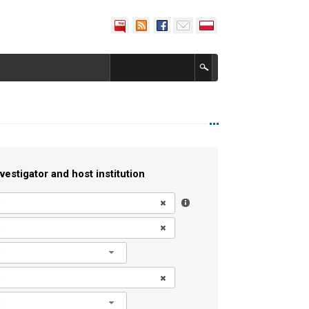
vestigator and host institution
l
l