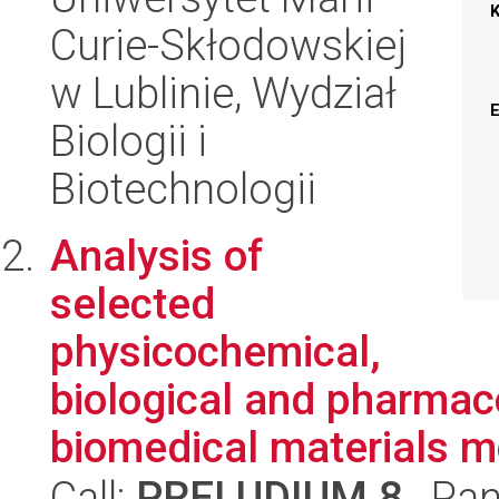
Curie-Skłodowskiej
w Lublinie, Wydział
Biologii i
Biotechnologii
Analysis of
selected
physicochemical,
biological and pharmaco
biomedical materials mo
Call:
PRELUDIUM 8
, Pan