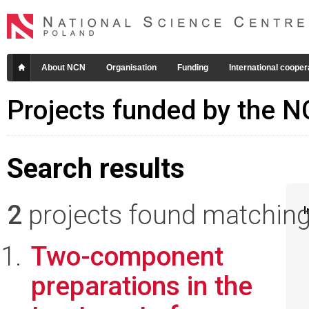
About NCN
Organisation
Funding
International cooper
Projects funded by the 
Search results
2
projects found matching 
I
Two-component
preparations in the