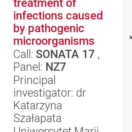
treatment of
infections caused
by pathogenic
microorganisms
I
Call:
SONATA 17
,
Panel:
NZ7
Principal
investigator: dr
Katarzyna
Szałapata
Uniwersytet Marii