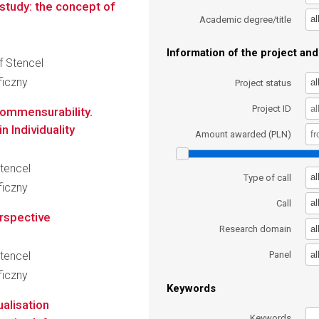
 study: the concept of
al
Academic degree/title
Information of the project and 
of Stencel
ficzny
al
Project status
Project ID
Commensurability.
n Individuality
Amount awarded (PLN)
Stencel
al
Type of call
ficzny
al
Call
erspective
al
Research domain
al
Stencel
Panel
ficzny
Keywords
ualisation
Keywords