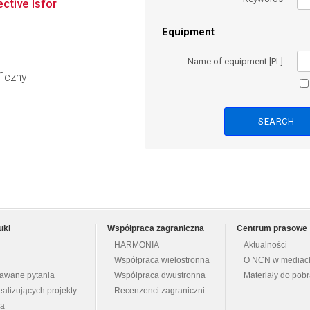
ctive Isfor
Equipment
Name of equipment [PL]
ficzny
uki
Współpraca zagraniczna
Centrum prasowe
HARMONIA
Aktualności
Współpraca wielostronna
O NCN w mediac
dawane pytania
Współpraca dwustronna
Materiały do pob
ealizujących projekty
Recenzenci zagraniczni
na