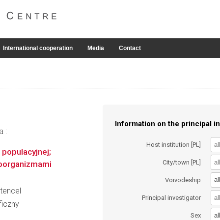
International cooperation
Media
Contact
Information on the principal in
a :
Host institution [PL]
 populacyjnej;
City/town [PL]
kroorganizmami
al
Voivodeship
Stencel
Principal investigator
ficzny
al
Sex