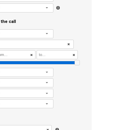
l
the call
l
l
l
l
l