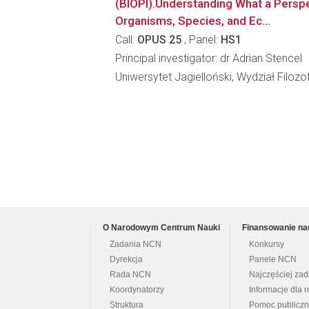
(BIOPI).Understanding What a Perspe
Organisms, Species, and Ec...
Call:
OPUS 25
, Panel:
HS1
Principal investigator: dr Adrian Stencel
Uniwersytet Jagielloński, Wydział Filozo
O Narodowym Centrum Nauki
Finansowanie na
Zadania NCN
Konkursy
Dyrekcja
Panele NCN
Rada NCN
Najczęściej za
Koordynatorzy
Informacje dla r
Struktura
Pomoc publicz