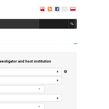
vestigator and host institution
l
l