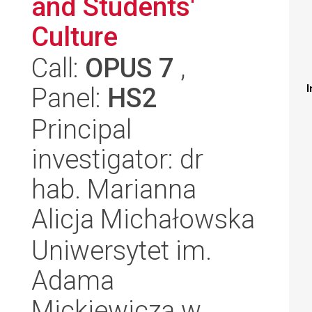
and Students'
Culture
Call:
OPUS 7
,
Panel:
HS2
I
Principal
investigator: dr
hab. Marianna
Alicja Michałowska
Uniwersytet im.
Adama
Mickiewicza w